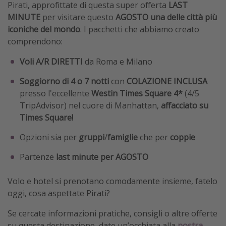
Pirati, approfittate di questa super offerta
LAST
MINUTE
per visitare questo
AGOSTO una delle città più
iconiche del mondo
. I pacchetti che abbiamo creato
comprendono:
Voli A/R DIRETTI
da Roma e Milano
Soggiorno di 4 o 7 notti
con
COLAZIONE INCLUSA
presso l'eccellente
Westin Times Square 4*
(4/5
TripAdvisor) nel cuore di Manhattan,
affacciato su
Times Square!
Opzioni sia per
gruppi
/
famiglie
che per
coppie
Partenze
last minute per AGOSTO
Volo e hotel si prenotano comodamente insieme, fatelo
oggi, cosa aspettate Pirati?
Se cercate informazioni pratiche, consigli o altre offerte
su questa destinazione, date un’occhiata alla
nostra