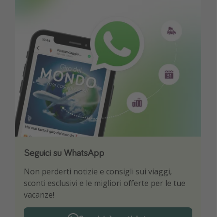
Seguici su WhatsApp
Scarica la nostra App
Non perderti notizie e consigli sui viaggi,
Sii il primo a conoscere le migliori offerte di
sconti esclusivi e le migliori offerte per le tue
viaggio
vacanze!