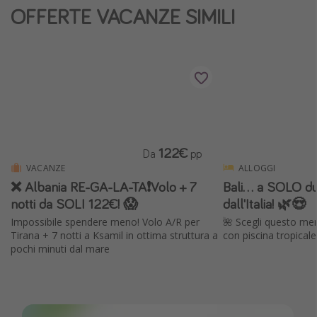
OFFERTE VACANZE SIMILI
Vacanze con bambini
Vacanze al mare
Viaggi per single
Altri argomenti
Travel magazine
122€
Da
pp
Calendario di viaggio
VACANZE
ALLOGGI
Festività del 2026
❌ Albania RE-GA-LA-TA❗️Volo + 7
Bali... a SOLO du
Città più visitate
notti da SOLI 122€! 😱
dall'Italia! 🌿😍
Impossibile spendere meno! Volo A/R per
🌺 Scegli questo me
Tirana + 7 notti a Ksamil in ottima struttura a
con piscina tropicale
pochi minuti dal mare