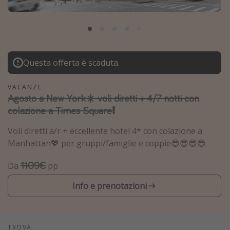
Grecia
Baleari
Egitto
Tunisia
Questa offerta è scaduta.
Malta
VACANZE
Canarie
Agosto a New York☀️ voli diretti + 4/7 notti con
colazione a Times Square❗️
Capo Verde
Voli diretti a/r + eccellente hotel 4* con colazione a
Tipo di vacanza
Manhattan💖 per gruppi/famiglie e coppie😎😎😎😎
Vacanze last minute
1109€
Da
pp
Vacanze all inclusive
Info e prenotazioni
Vacanze estate 2026
Vacanze di Pasqua 2026
Last minute capodanno
TROVA