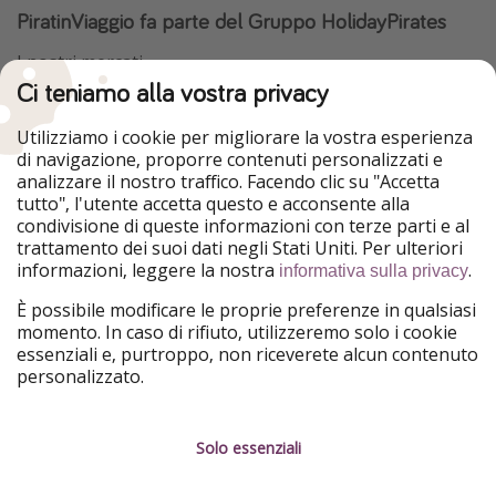
PiratinViaggio fa parte del Gruppo HolidayPirates
I nostri mercati
Ci teniamo alla vostra privacy
HolidayPirates
VakantiePiraten
WakacyjniPiraci
VoyagesPirates
Utilizziamo i cookie per migliorare la vostra esperienza
Ferienpiraten
Urlaubspiraten
di navigazione, proporre contenuti personalizzati e
Urlaubspiraten
ViajerosPiratas
analizzare il nostro traffico. Facendo clic su "Accetta
TravelPirates
tutto", l'utente accetta questo e acconsente alla
condivisione di queste informazioni con terze parti e al
Il nostro gruppo
trattamento dei suoi dati negli Stati Uniti. Per ulteriori
HolidayPirates Group
informazioni, leggere la nostra
.
informativa sulla privacy
Conoscici meglio
Informazioni legali
È possibile modificare le proprie preferenze in qualsiasi
momento. In caso di rifiuto, utilizzeremo solo i cookie
Chi siamo
Termini d' Uso
essenziali e, purtroppo, non riceverete alcun contenuto
personalizzato.
Lavora con noi
Informativa sulla privacy
Stampa
Note legali
Solo essenziali
Partner
Gestione dei servizi