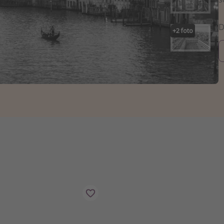
+
2
foto