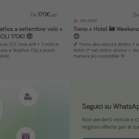
170€
Da
pp
D
VACANZE
athos a settembre: volo +
Treno + Hotel 🚂 Weekend
SOLI 170€! 🤑
😍
cia 🇬🇷 Volo A/R + 7 notti in
💕 Treno alta velocità diretto + a
ura a Skiathos City a prezzi
Hotel 3* nel centro storico ⭐️ Via
enti!
maniera più sostenibile 💚
Seguici su WhatsA
Scarica la nostra 
Non perderti notizie e con
Sii il primo a conoscere l
migliori offerte per le t