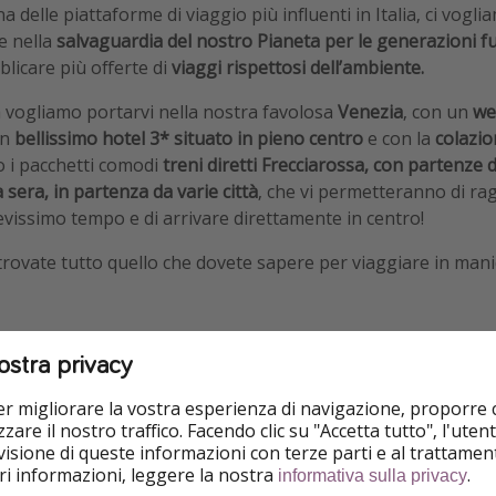
a delle piattaforme di viaggio più influenti in Italia, ci vog
e nella
salvaguardia del nostro Pianeta per le generazioni f
licare più offerte di
viaggi rispettosi dell’ambiente.
 vogliamo portarvi nella nostra favolosa
Venezia
, con un
we
un
bellissimo hotel 3* situato in pieno centro
e con la
colazio
i pacchetti comodi
treni diretti Frecciarossa, con partenze
sera, in partenza da varie città
, che vi permetteranno di ra
evissimo tempo e di arrivare direttamente in centro!
rovate tutto quello che dovete sapere per viaggiare in man
ostra privacy
per migliorare la vostra esperienza di navigazione, proporre
zare il nostro traffico. Facendo clic su "Accetta tutto", l'ute
isione di queste informazioni con terze parti e al trattament
iori informazioni, leggere la nostra
.
informativa sulla privacy
Ottima posizione
Ecologico