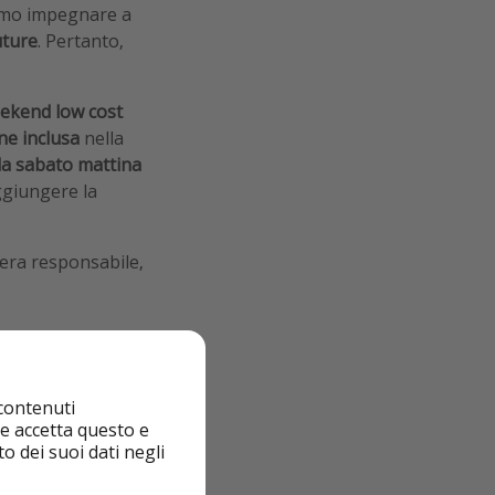
liamo impegnare a
uture
. Pertanto,
ekend low cost
ne inclusa
nella
 da sabato mattina
ggiungere la
iera responsabile,
 contenuti
nte accetta questo e
o dei suoi dati negli
 e sostenibile