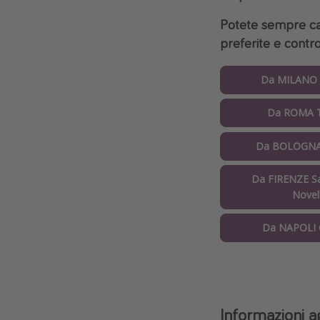
Potete sempre cam
preferite e control
Da MILANO 
Da ROMA T
Da BOLOGNA 
Da FIRENZE Sa
Novel
Da NAPOLI C
Informazioni a