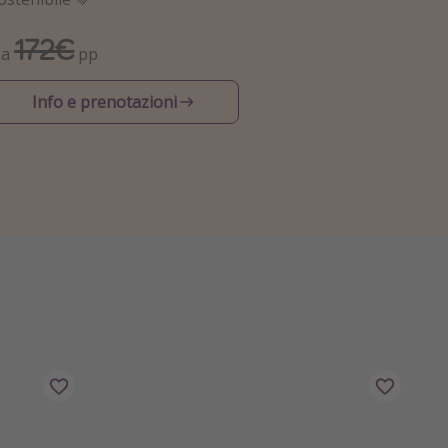
172€
Da
pp
Info e prenotazioni