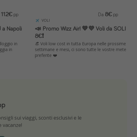
112€
8€
a
pp
Da
pp
VOLI
 a Napoli
📣 Promo Wizz Air! 💙💜 Voli da SOLI
8€❗️
lloggio in
👒 Voli low cost in tutta Europa nelle prossime
ggia in
settimane e mesi, ci sono tutte le vostre mete
preferite ❤️
pp
App
sigli sui viaggi, sconti esclusivi e le
e migliori offerte di viaggio
ue vacanze!