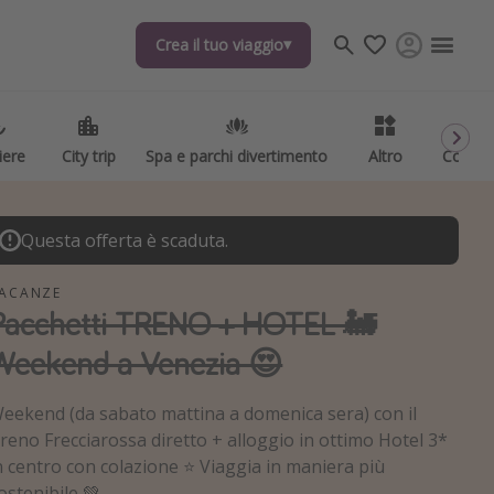
Crea il tuo viaggio
Crea il tuo viaggio
iere
iere
City trip
City trip
Spa e parchi divertimento
Spa e parchi divertimento
Altro
Altro
Codici
Codici
Questa offerta è scaduta.
ACANZE
Pacchetti TRENO + HOTEL 🚂
Weekend a Venezia 😍
eekend (da sabato mattina a domenica sera) con il
reno Frecciarossa diretto + alloggio in ottimo Hotel 3*
n centro con colazione ⭐️ Viaggia in maniera più
ostenibile 💚