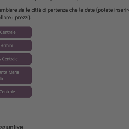
biare sia le città di partenza che le date (potete inseri
lare i prezzi).
Centrale
ermini
Centrale
nta Maria
la
entrale
ggiuntive