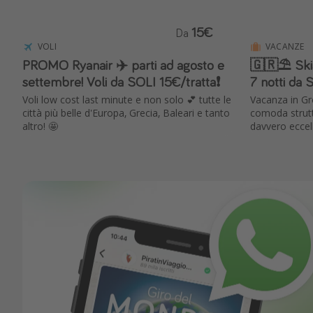
15€
Da
VOLI
VACANZE
PROMO Ryanair ✈️ parti ad agosto e
🇬🇷⛱️ Ski
settembre! Voli da SOLI 15€/tratta❗️
7 notti da 
Voli low cost last minute e non solo 💕 tutte le
Vacanza in Gre
città più belle d'Europa, Grecia, Baleari e tanto
comoda strutt
altro! 🤩
davvero eccell