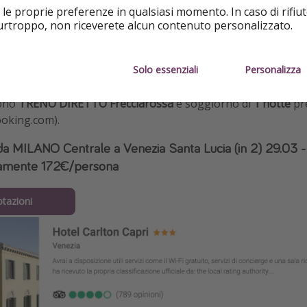
 le proprie preferenze in qualsiasi momento. In caso di rifiut
purtroppo, non riceverete alcun contenuto personalizzato.
Solo essenziali
Personalizza
dono
TRENO DIRETTO Frecciarossa
e soggiorno di
1 notte
pr
ooking.com).
da MILANO Centrale a Venezia Santa Lucia (in 2) 29.03 
lamente 172€/persona
otazioni