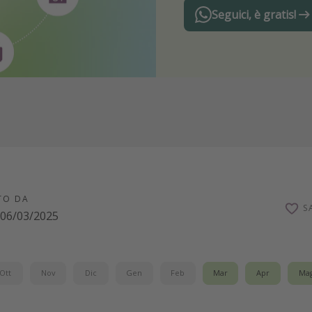
Seguici, è gratis!
TO DA
S
06/03/2025
Ott
Nov
Dic
Gen
Feb
Mar
Apr
Ma