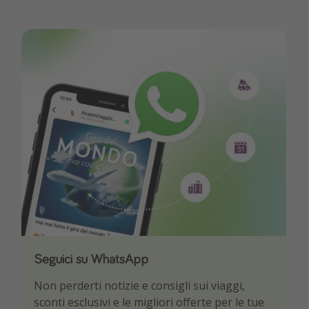
Seguici su WhatsApp
Scarica la nostra App
Non perderti notizie e consigli sui viaggi,
Sii il primo a conoscere le migliori offerte di
sconti esclusivi e le migliori offerte per le tue
viaggio