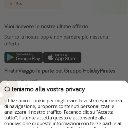
Rss
Vuoi ricevere le nostre ultime offerte
Scarica la nostra app e non perdere più nessuna
offerta
PiratinViaggio fa parte del Gruppo HolidayPirates
I nostri mercati
Ci teniamo alla vostra privacy
HolidayPirates
VakantiePiraten
WakacyjniPiraci
VoyagesPirates
Utilizziamo i cookie per migliorare la vostra esperienza
Ferienpiraten
Urlaubspiraten
di navigazione, proporre contenuti personalizzati e
Urlaubspiraten
ViajerosPiratas
analizzare il nostro traffico. Facendo clic su "Accetta
TravelPirates
tutto", l'utente accetta questo e acconsente alla
condivisione di queste informazioni con terze parti e al
Il nostro gruppo