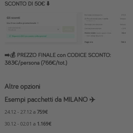
SCONTO DI 50€ ⬇️
➡️💰 PREZZO FINALE con CODICE SCONTO:
383€/persona (766€/tot.)
Altre opzioni
Esempi pacchetti da MILANO ✈️
24.12 - 27.12 a
759€
30.12 - 02.01 a
1.169€