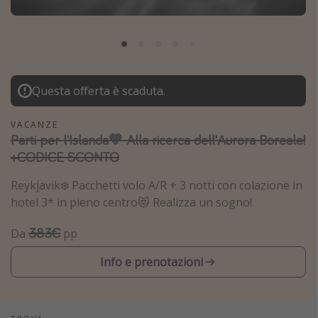
Grecia
Baleari
Egitto
Tunisia
Questa offerta è scaduta.
Malta
VACANZE
Canarie
Parti per l'Islanda💚 Alla ricerca dell'Aurora Boreale!
Capo Verde
+CODICE SCONTO
Reykjavik❄️ Pacchetti volo A/R + 3 notti con colazione in
Tipo di vacanza
hotel 3* in pieno centro😻 Realizza un sogno!
Vacanze last minute
383€
Da
pp
Vacanze all inclusive
Info e prenotazioni
Vacanze estate 2026
Vacanze di Pasqua 2026
Last minute capodanno