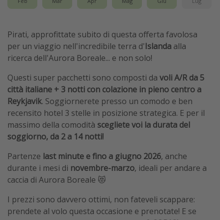
Feb
Mar
Apr
Mag
Giu
Lug
Pirati, approfittate subito di questa offerta favolosa
per un viaggio nell'incredibile terra d'
Islanda
alla
ricerca dell'Aurora Boreale... e non solo!
Questi super pacchetti sono composti da
voli A/R da 5
città italiane + 3 notti con colazione in pieno centro a
Reykjavik
. Soggiornerete presso un comodo e ben
recensito hotel 3 stelle in posizione strategica. E per il
massimo della comodità
scegliete voi la durata del
soggiorno, da 2 a 14 notti!
Partenze
last minute e fino a giugno 2026
, anche
durante i mesi di
novembre-marzo
, ideali per andare a
caccia di Aurora Boreale 😻
I prezzi sono davvero ottimi, non fateveli scappare:
prendete al volo questa occasione e prenotate! E se