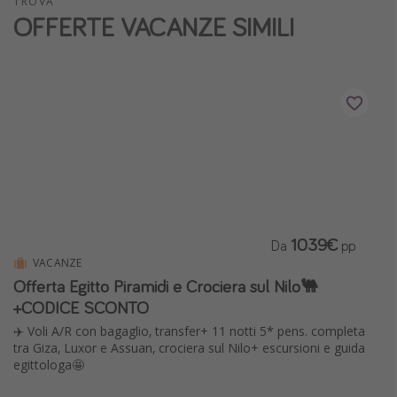
TROVA
OFFERTE VACANZE SIMILI
Vacanze con bambini
Vacanze al mare
Viaggi per single
Altri argomenti
Travel magazine
Calendario di viaggio
Festività del 2026
1039€
Da
pp
Città più visitate
VACANZE
Offerta Egitto Piramidi e Crociera sul Nilo🐫
+CODICE SCONTO
✈️ Voli A/R con bagaglio, transfer+ 11 notti 5* pens. completa
tra Giza, Luxor e Assuan, crociera sul Nilo+ escursioni e guida
egittologa🤩