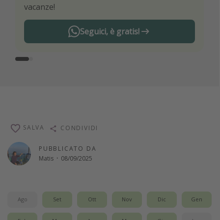
vacanze!
Seguici, è gratis!
SALVA
CONDIVIDI
PUBBLICATO DA
Matis
·
08/09/2025
Ago
Set
Ott
Nov
Dic
Gen