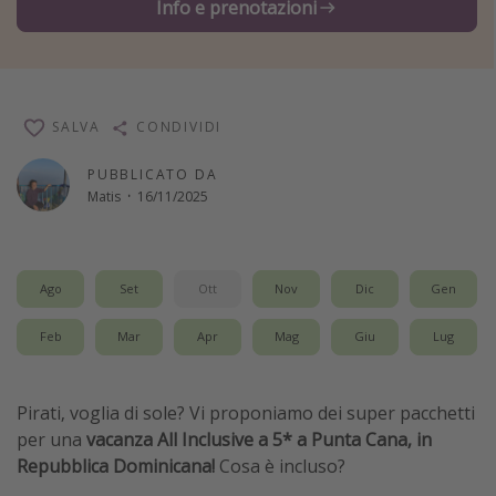
Info e prenotazioni
Vacanze con bambini
Vacanze al mare
Viaggi per single
SALVA
CONDIVIDI
Altri argomenti
PUBBLICATO DA
Matis
·
16/11/2025
Travel magazine
Calendario di viaggio
Festività del 2026
Ago
Set
Ott
Nov
Dic
Gen
Città più visitate
Feb
Mar
Apr
Mag
Giu
Lug
Pirati, voglia di sole? Vi proponiamo dei super pacchetti
per una
vacanza All Inclusive a 5* a Punta Cana, in
Repubblica Dominicana!
Cosa è incluso?