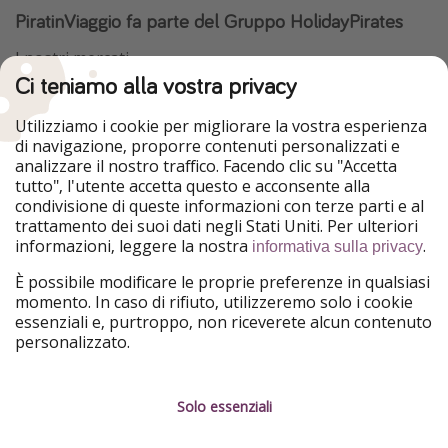
PiratinViaggio fa parte del Gruppo HolidayPirates
I nostri mercati
Ci teniamo alla vostra privacy
HolidayPirates
VakantiePiraten
WakacyjniPiraci
VoyagesPirates
Utilizziamo i cookie per migliorare la vostra esperienza
Ferienpiraten
Urlaubspiraten
di navigazione, proporre contenuti personalizzati e
Urlaubspiraten
ViajerosPiratas
analizzare il nostro traffico. Facendo clic su "Accetta
TravelPirates
tutto", l'utente accetta questo e acconsente alla
condivisione di queste informazioni con terze parti e al
Il nostro gruppo
trattamento dei suoi dati negli Stati Uniti. Per ulteriori
HolidayPirates Group
informazioni, leggere la nostra
.
informativa sulla privacy
Conoscici meglio
Informazioni legali
È possibile modificare le proprie preferenze in qualsiasi
momento. In caso di rifiuto, utilizzeremo solo i cookie
Chi siamo
Termini d' Uso
essenziali e, purtroppo, non riceverete alcun contenuto
personalizzato.
Lavora con noi
Informativa sulla privacy
Stampa
Note legali
Solo essenziali
Partner
Gestione dei servizi