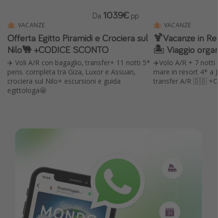
1039€
Da
pp
VACANZE
VACANZE
Offerta Egitto Piramidi e Crociera sul
🍹Vacanze in Re
Nilo🐫 +CODICE SCONTO
🏝️ Viaggio orga
✈️ Voli A/R con bagaglio, transfer+ 11 notti 5*
✈️Volo A/R + 7 nott
pens. completa tra Giza, Luxor e Assuan,
mare in resort 4* a 
crociera sul Nilo+ escursioni e guida
transfer A/R 🇩🇴
egittologa🤩