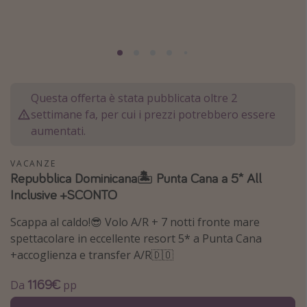
Grecia
Baleari
Egitto
Tunisia
Questa offerta è stata pubblicata oltre 2
Malta
settimane fa, per cui i prezzi potrebbero essere
Canarie
aumentati.
Capo Verde
VACANZE
Repubblica Dominicana🏝️ Punta Cana a 5* All
Tipo di vacanza
Inclusive +SCONTO
Vacanze last minute
Scappa al caldo!😎 Volo A/R + 7 notti fronte mare
Vacanze all inclusive
spettacolare in eccellente resort 5* a Punta Cana
+accoglienza e transfer A/R🇩🇴
Vacanze estate 2026
Vacanze di Pasqua 2026
1169€
Da
pp
Last minute capodanno