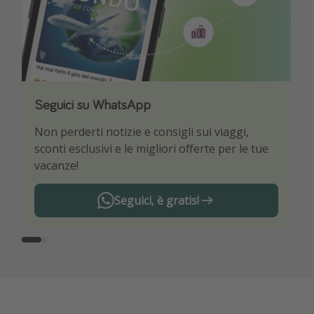
Seguici su WhatsApp
Scarica la nostra App
Non perderti notizie e consigli sui viaggi,
Sii il primo a conoscere le migliori offerte di
sconti esclusivi e le migliori offerte per le tue
viaggio
vacanze!
Seguici, è gratis!