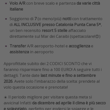
Volo
A/R
con breve scalo e partenza
da varie città
italiane
Soggiorno di
7
(o meno/più)
notti
con trattamento
di
ALL INCLUSIVE presso Catalonia Punta Cana 5*
,
un ben recensito
resort 5 stelle
affacciato
direttamente sul Mar dei Caraibi (spettacolare!😍)
Transfer
A/R aeroporto-hotel e
accoglienza
e
assistenza
in aeroporto
Approfittate subito dei 2 CODICI SCONTO che vi
faranno risparmiare fino a 100 EURO! A seguire tutti i
dettagli. Tante date
last minute e fino a settembre
2026
. Avete solo l'imbarazzo della scelta: prendete al
volo questa occasione e prenotate!
☀️ Il periodo migliore per visitare questa meta si
avvicina! Infatti
da dicembre ad aprile il clima è più secco
e soleggiato
, perfetto per godersi le spiagge e le