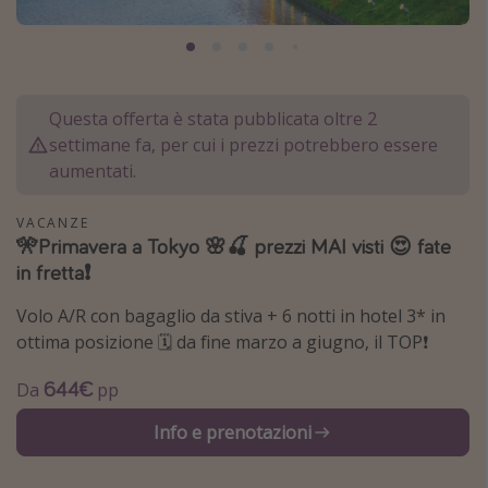
Grecia
Baleari
Egitto
Questa offerta è stata pubblicata oltre 2
Tunisia
settimane fa, per cui i prezzi potrebbero essere
Malta
aumentati.
Canarie
VACANZE
Capo Verde
🎌Primavera a Tokyo 🌸🍒 prezzi MAI visti 😍 fate
in fretta❗️
Tipo di vacanza
Volo A/R con bagaglio da stiva + 6 notti in hotel 3* in
ottima posizione 🗓️ da fine marzo a giugno, il TOP❗️
Vacanze last minute
Vacanze all inclusive
644€
Da
pp
Vacanze estate 2026
Info e prenotazioni
Vacanze di Pasqua 2026
Last minute capodanno