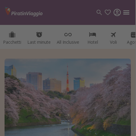
Pacchetti
Last minute
All Inclusive
Hotel
Voli
Ago
Categorie
Voli
Hotel
Vacanze
Crociere
Destinazioni
Tutte le destinazioni
Italia
Albania