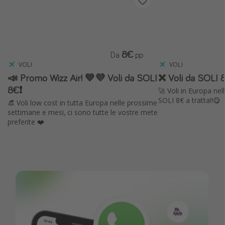
8€
Da
pp
VOLI
VOLI
📣 Promo Wizz Air! 💙💜 Voli da SOLI
❌ Voli da SOLI 8
8€❗️
🚀 Voli in Europa ne
SOLI 8€ a tratta!!😋
👒 Voli low cost in tutta Europa nelle prossime
settimane e mesi, ci sono tutte le vostre mete
preferite ❤️