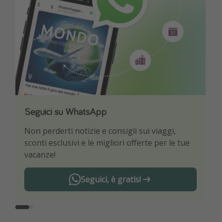
Seguici su WhatsApp
Scarica la nostra App
Non perderti notizie e consigli sui viaggi,
Sii il primo a conoscere le migliori offerte di
sconti esclusivi e le migliori offerte per le tue
viaggio
vacanze!
Seguici, è gratis!