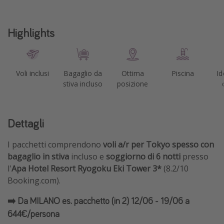
Highlights
Voli inclusi
Bagaglio da
Ottima
Piscina
Id
stiva incluso
posizione
Dettagli
I pacchetti comprendono
voli a/r per Tokyo spesso con
bagaglio in stiva
incluso e
soggiorno di 6 notti
presso
l'
Apa Hotel Resort Ryogoku Eki Tower 3*
(8.2/10
Booking.com).
➡️ Da MILANO es. pacchetto (in 2) 12/06 - 19/06 a
644€/persona