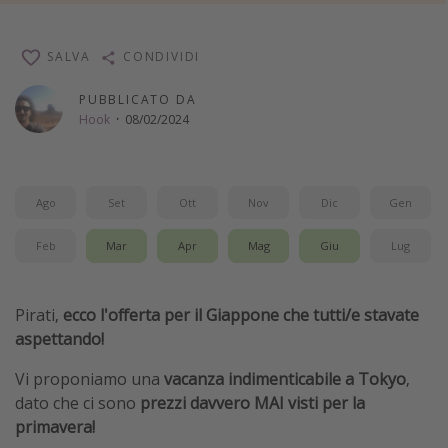
Vacanze con bambini
Vacanze al mare
SALVA
CONDIVIDI
Viaggi per single
PUBBLICATO DA
Hook
·
08/02/2024
Altri argomenti
Travel magazine
Ago
Set
Ott
Nov
Dic
Gen
Calendario di viaggio
Feb
Mar
Apr
Mag
Giu
Lug
Festività del 2026
Città più visitate
Pirati,
ecco l'offerta per il Giappone che tutti/e stavate
aspettando!
Vi proponiamo una
vacanza indimenticabile a Tokyo
,
dato che ci sono
prezzi davvero MAI visti per la
primavera!