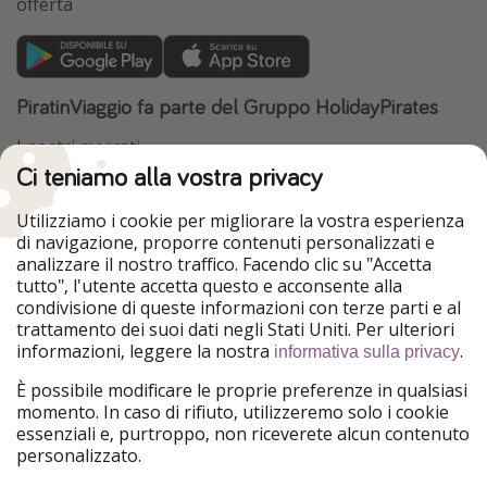
offerta
PiratinViaggio fa parte del Gruppo HolidayPirates
I nostri mercati
Ci teniamo alla vostra privacy
HolidayPirates
VakantiePiraten
WakacyjniPiraci
VoyagesPirates
Utilizziamo i cookie per migliorare la vostra esperienza
Ferienpiraten
Urlaubspiraten
di navigazione, proporre contenuti personalizzati e
Urlaubspiraten
ViajerosPiratas
analizzare il nostro traffico. Facendo clic su "Accetta
TravelPirates
tutto", l'utente accetta questo e acconsente alla
condivisione di queste informazioni con terze parti e al
Il nostro gruppo
trattamento dei suoi dati negli Stati Uniti. Per ulteriori
HolidayPirates Group
informazioni, leggere la nostra
.
informativa sulla privacy
Conoscici meglio
Informazioni legali
È possibile modificare le proprie preferenze in qualsiasi
momento. In caso di rifiuto, utilizzeremo solo i cookie
Chi siamo
Termini d' Uso
essenziali e, purtroppo, non riceverete alcun contenuto
personalizzato.
Lavora con noi
Informativa sulla privacy