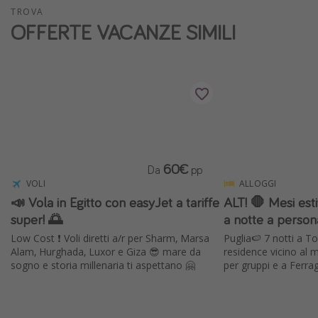
TROVA
Vacanze con bambini
OFFERTE VACANZE SIMILI
Vacanze al mare
Viaggi per single
Altri argomenti
Travel magazine
Calendario di viaggio
60€
Da
pp
Festività del 2026
VOLI
ALLOGGI
Città più visitate
📣 Vola in Egitto con easyJet a tariffe
ALT! 🛑 Mesi esti
super! 🌅
a notte a person
Low Cost ❗️ Voli diretti a/r per Sharm, Marsa
Puglia🍉 7 notti a T
Alam, Hurghada, Luxor e Giza 😎 mare da
residence vicino al 
sogno e storia millenaria ti aspettano 🤗
per gruppi e a Ferra