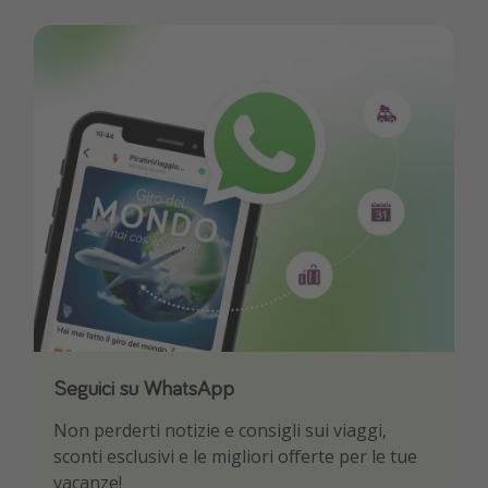
Seguici su WhatsApp
Scarica la nostra App
Non perderti notizie e consigli sui viaggi,
Sii il primo a conoscere le migliori offerte di
sconti esclusivi e le migliori offerte per le tue
viaggio
vacanze!