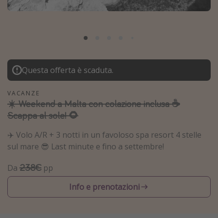
Grecia
Baleari
Egitto
Tunisia
Questa offerta è scaduta.
Malta
Canarie
VACANZE
☀️ Weekend a Malta con colazione inclusa ☕️
Capo Verde
Scappa al sole! 🌻
Tipo di vacanza
✈️ Volo A/R + 3 notti in un favoloso spa resort 4 stelle
sul mare 😎 Last minute e fino a settembre!
Vacanze last minute
238€
Da
pp
Vacanze all inclusive
Vacanze estate 2026
Info e prenotazioni
Vacanze di Pasqua 2026
Last minute capodanno