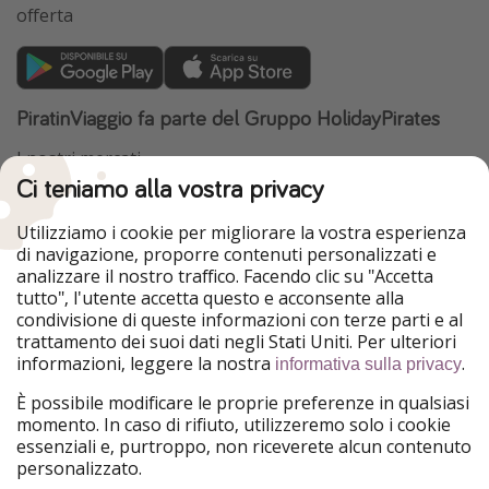
offerta
PiratinViaggio fa parte del Gruppo HolidayPirates
I nostri mercati
Ci teniamo alla vostra privacy
HolidayPirates
VakantiePiraten
WakacyjniPiraci
VoyagesPirates
Utilizziamo i cookie per migliorare la vostra esperienza
Ferienpiraten
Urlaubspiraten
di navigazione, proporre contenuti personalizzati e
Urlaubspiraten
ViajerosPiratas
analizzare il nostro traffico. Facendo clic su "Accetta
TravelPirates
tutto", l'utente accetta questo e acconsente alla
condivisione di queste informazioni con terze parti e al
Il nostro gruppo
trattamento dei suoi dati negli Stati Uniti. Per ulteriori
HolidayPirates Group
informazioni, leggere la nostra
.
informativa sulla privacy
Conoscici meglio
Informazioni legali
È possibile modificare le proprie preferenze in qualsiasi
momento. In caso di rifiuto, utilizzeremo solo i cookie
Chi siamo
Termini d' Uso
essenziali e, purtroppo, non riceverete alcun contenuto
personalizzato.
Lavora con noi
Informativa sulla privacy