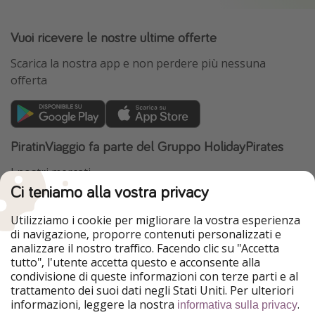
Vuoi ricevere le nostre ultime offerte
Scarica la nostra app e non perdere più nessuna
offerta
PiratinViaggio fa parte del Gruppo HolidayPirates
I nostri mercati
Ci teniamo alla vostra privacy
HolidayPirates
VakantiePiraten
WakacyjniPiraci
VoyagesPirates
Utilizziamo i cookie per migliorare la vostra esperienza
Ferienpiraten
Urlaubspiraten
di navigazione, proporre contenuti personalizzati e
Urlaubspiraten
ViajerosPiratas
analizzare il nostro traffico. Facendo clic su "Accetta
TravelPirates
tutto", l'utente accetta questo e acconsente alla
condivisione di queste informazioni con terze parti e al
Il nostro gruppo
trattamento dei suoi dati negli Stati Uniti. Per ulteriori
HolidayPirates Group
informazioni, leggere la nostra
.
informativa sulla privacy