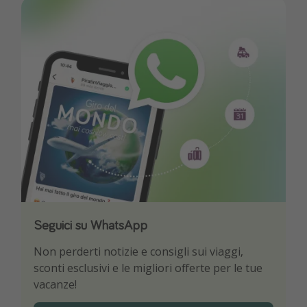
Seguici su WhatsApp
Scarica la nostra App
Non perderti notizie e consigli sui viaggi,
Sii il primo a conoscere le migliori offerte di
sconti esclusivi e le migliori offerte per le tue
viaggio
vacanze!