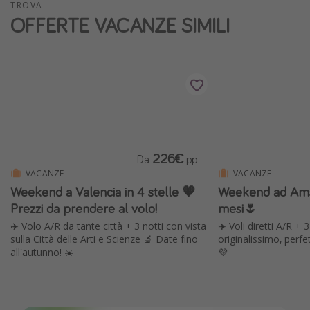
TROVA
Vacanze con bambini
OFFERTE VACANZE SIMILI
Vacanze al mare
Viaggi per single
Altri argomenti
Travel magazine
Calendario di viaggio
226€
Da
pp
Festività del 2026
VACANZE
VACANZE
Weekend a Valencia in 4 stelle 🧡
Weekend ad Ams
Città più visitate
Prezzi da prendere al volo!
mesi🌷
✈️ Volo A/R da tante città + 3 notti con vista
✈️ Voli diretti A/R + 
sulla Città delle Arti e Scienze 🔬 Date fino
originalissimo, perfe
all'autunno! ☀️
💜