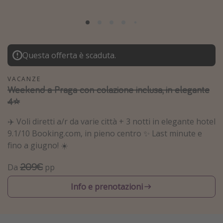
Grecia
Baleari
Egitto
Questa offerta è scaduta.
Tunisia
Malta
VACANZE
Weekend a Praga con colazione inclusa, in elegante
Canarie
4⭐️
Capo Verde
✈️ Voli diretti a/r da varie città + 3 notti in elegante hotel
9.1/10 Booking.com, in pieno centro ✨ Last minute e
Tipo di vacanza
fino a giugno! ☀️
Vacanze last minute
209€
Da
pp
Vacanze all inclusive
Info e prenotazioni
Vacanze estate 2026
Vacanze di Pasqua 2026
Last minute capodanno