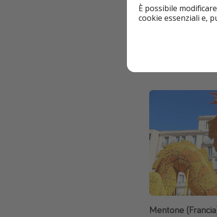
Ovest o vola su Ge
È possibile modificare
auto/treno.
cookie essenziali e, 
Cerca hotel
Mentone (Francia) 