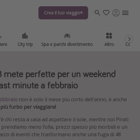
Crea il tuo viaggio
Crea il tuo viaggio
iere
iere
City trip
City trip
Spa e parchi divertimento
Spa e parchi divertimento
Altro
Altro
Codici
Codici
8 mete perfette per un weekend
last minute a febbraio
ebbraio
non è solo il mese più corto dell'anno, è anche
l più furbo per viaggiare!
'è chi resta a casa ad aspettare il sole, mentre noi Pirati
i prendiamo meno folla, prezzi spesso più morbidi e un
acco di eventi che trasformano anche una fuga di 48