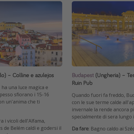
o) – Colline e azulejos
Budapest
(Ungheria) – Te
Ruin Pub
 ha una luce magica e
pesso sfiorano i 15-16
Quando fuori fa freddo, Bu
con un'anima che ti
con le sue terme calde all'a
invernale la rende ancora pi
specialmente di sera lungo 
ra i vicoli dell'Alfama,
s de Belém caldi e godersi il
Da fare
: Bagno caldo ai Széc