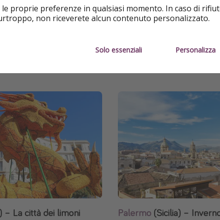
nova e prosegui in
 le proprie preferenze in qualsiasi momento. In caso di rifiut
Cerca hotel a Napoli
purtroppo, non riceverete alcun contenuto personalizzato.
 a Nizza
Solo essenziali
Personalizza
– La città dei limoni
Palermo
(Sicilia) – Invern