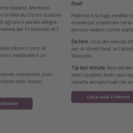
food
nfine italiano, Mentone
on la Fête du Citron: sculture
Palermo è la fuga mediterr
di agrumi e parate allegre.
eccellenza: a febbraio l'aria
ramma dal 15 febbraio al 2
persino vedere i primi mando
Da fare
: Tour dei mercati (B
iovès (dove ci sono le
per lo street food, la Catted
storico medievale e un
Massimo.
Tip last minute
: Non perder
Essendo vicinissime, puoi
mezzi pubblici lenti: usa i tax
entone nello stesso
navetta aeroportuali che son
Cerca hotel a Palermo
a Mentone