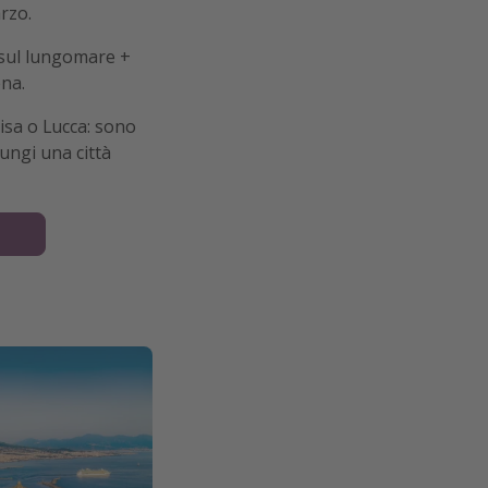
arzo.
sul lungomare +
ena.
Pisa o Lucca: sono
ungi una città