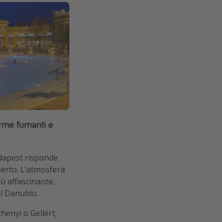
rme fumanti e
dapest risponde
perto. L'atmosfera
ù affascinante,
il Danubio.
henyi o Gellért,