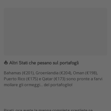
⛵ Altri Stati che pesano sul portafogli
Bahamas (€201), Groenlandia (€204), Oman (€198),
Puerto Rico (€175) e Qatar (€173) sono pronte a farvi
mollare gli ormeggi… del portafoglio!
Pirati, ora avete la mappa completa: scegliete se