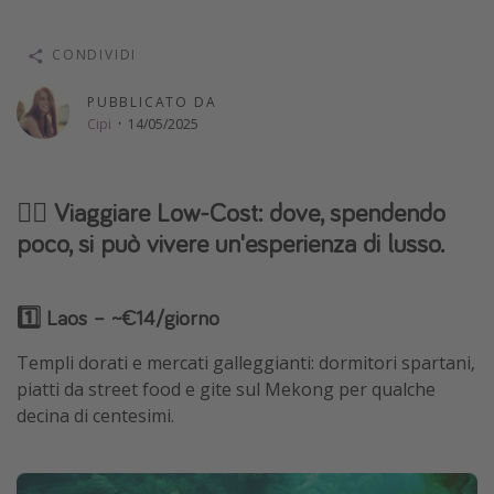
Vacanze con bambini
CONDIVIDI
Vacanze al mare
Viaggi per single
PUBBLICATO DA
Cipi
·
14/05/2025
Altri argomenti
Travel magazine
🏴‍☠️ Viaggiare Low-Cost: dove, spendendo
poco, si può vivere un'esperienza di lusso.
Calendario di viaggio
Festività del 2026
Città più visitate
1️⃣ Laos – ~€14/giorno
Templi dorati e mercati galleggianti: dormitori spartani,
piatti da street food e gite sul Mekong per qualche
decina di centesimi.