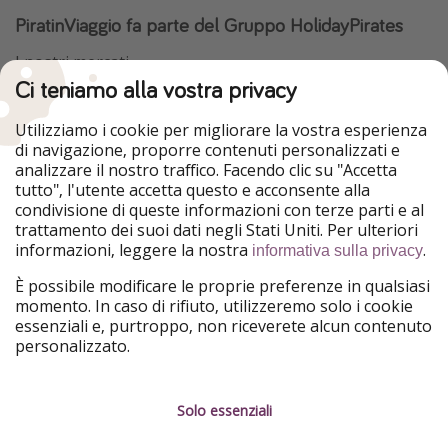
PiratinViaggio fa parte del Gruppo HolidayPirates
I nostri mercati
Ci teniamo alla vostra privacy
HolidayPirates
VakantiePiraten
WakacyjniPiraci
VoyagesPirates
Utilizziamo i cookie per migliorare la vostra esperienza
Ferienpiraten
Urlaubspiraten
di navigazione, proporre contenuti personalizzati e
Urlaubspiraten
ViajerosPiratas
analizzare il nostro traffico. Facendo clic su "Accetta
TravelPirates
tutto", l'utente accetta questo e acconsente alla
condivisione di queste informazioni con terze parti e al
Il nostro gruppo
trattamento dei suoi dati negli Stati Uniti. Per ulteriori
HolidayPirates Group
informazioni, leggere la nostra
.
informativa sulla privacy
Conoscici meglio
Informazioni legali
È possibile modificare le proprie preferenze in qualsiasi
momento. In caso di rifiuto, utilizzeremo solo i cookie
Chi siamo
Termini d' Uso
essenziali e, purtroppo, non riceverete alcun contenuto
personalizzato.
Lavora con noi
Informativa sulla privacy
Stampa
Note legali
Solo essenziali
Partner
Gestione dei servizi