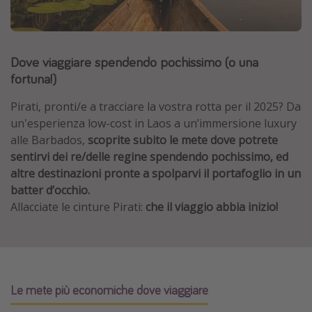
Grecia
Baleari
Dove viaggiare spendendo pochissimo (o una
Egitto
fortuna!)
Tunisia
Malta
Pirati, pronti/e a tracciare la vostra rotta per il 2025? Da
un'esperienza low-cost in Laos a un’immersione luxury
Canarie
alle Barbados,
scoprite subito le mete dove potrete
Capo Verde
sentirvi dei re/delle regine spendendo pochissimo, ed
altre destinazioni pronte a spolparvi il portafoglio in un
batter d’occhio.
Tipo di vacanza
Allacciate le cinture Pirati:
che il viaggio abbia inizio!
Vacanze last minute
Vacanze all inclusive
Vacanze estate 2026
Vacanze di Pasqua 2026
Le mete più economiche dove viaggiare
Last minute capodanno