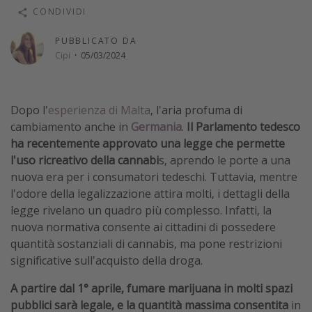
CONDIVIDI
Vacanze con bambini
Vacanze al mare
PUBBLICATO DA
Cipi
·
05/03/2024
Viaggi per single
Altri argomenti
Dopo l'
esperienza di Malta
, l'aria profuma di
cambiamento anche in
Germania
.
Il Parlamento tedesco
Travel magazine
ha recentemente approvato una legge che permette
Calendario di viaggio
l'uso ricreativo della cannabi
s, aprendo le porte a una
Festività del 2026
nuova era per i consumatori tedeschi. Tuttavia, mentre
l'odore della legalizzazione attira molti, i dettagli della
Città più visitate
legge rivelano un quadro più complesso. Infatti, la
nuova normativa consente ai cittadini di possedere
quantità sostanziali di cannabis, ma pone restrizioni
significative sull'acquisto della droga.
A partire dal 1° aprile, fumare marijuana in molti spazi
pubblici sarà legale, e la quantità massima consentita
in