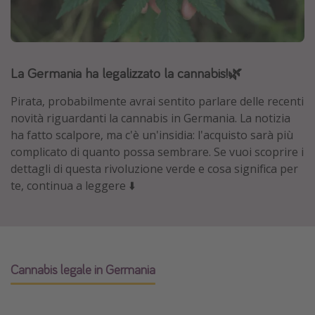
Grecia
Baleari
Egitto
La Germania ha legalizzato la cannabis!🌿
Tunisia
Pirata, probabilmente avrai sentito parlare delle recenti
Malta
novità riguardanti la cannabis in Germania. La notizia
Canarie
ha fatto scalpore, ma c'è un'insidia: l'acquisto sarà più
complicato di quanto possa sembrare. Se vuoi scoprire i
Capo Verde
dettagli di questa rivoluzione verde e cosa significa per
te, continua a leggere ⬇️
Tipo di vacanza
Vacanze last minute
Vacanze all inclusive
Vacanze estate 2026
Cannabis legale in Germania
Vacanze di Pasqua 2026
Last minute capodanno