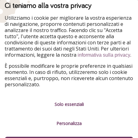
Ci teniamo alla vostra privacy
HolidayPirates
VakantiePiraten
WakacyjniPiraci
VoyagesPirates
Utilizziamo i cookie per migliorare la vostra esperienza
Ferienpiraten
Urlaubspiraten
di navigazione, proporre contenuti personalizzati e
Urlaubspiraten
ViajerosPiratas
analizzare il nostro traffico. Facendo clic su "Accetta
TravelPirates
tutto", l'utente accetta questo e acconsente alla
condivisione di queste informazioni con terze parti e al
Il nostro gruppo
trattamento dei suoi dati negli Stati Uniti. Per ulteriori
HolidayPirates Group
informazioni, leggere la nostra
.
informativa sulla privacy
Conoscici meglio
Informazioni legali
È possibile modificare le proprie preferenze in qualsiasi
momento. In caso di rifiuto, utilizzeremo solo i cookie
Chi siamo
Termini d' Uso
essenziali e, purtroppo, non riceverete alcun contenuto
personalizzato.
Lavora con noi
Informativa sulla privacy
Stampa
Note legali
Solo essenziali
Partner
Gestione dei servizi
Personalizza
Sostenibilità
Cosa dicono di noi