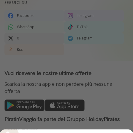
SEGUICI SU
Facebook
Instagram
WhatsApp
TikTok
X
Telegram
Rss
Vuoi ricevere le nostre ultime offerte
Scarica la nostra app e non perdere più nessuna
offerta
PiratinViaggio fa parte del Gruppo HolidayPirates
I nostri mercati