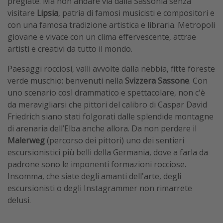
pregiate. Ma non andare via dalla Sassonia senza
visitare
Lipsia
, patria di famosi musicisti e compositori e
con una famosa tradizione artistica e libraria. Metropoli
giovane e vivace con un clima effervescente, attrae
artisti e creativi da tutto il mondo.
Paesaggi rocciosi, valli avvolte dalla nebbia, fitte foreste
verde muschio: benvenuti nella
Svizzera Sassone
. Con
uno scenario così drammatico e spettacolare, non c'è
da meravigliarsi che pittori del calibro di Caspar David
Friedrich siano stati folgorati dalle splendide montagne
di arenaria dell’Elba anche allora. Da non perdere il
Malerweg
(percorso dei pittori) uno dei sentieri
escursionistici più belli della Germania, dove a farla da
padrone sono le imponenti formazioni rocciose.
Insomma, che siate degli amanti dell'arte, degli
escursionisti o degli Instagrammer non rimarrete
delusi.