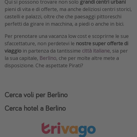
Qui si possono trovare non solo
grandi centri urbani
Vacanze con bambini
pieni di vita e di offerte, ma anche deliziosi centri storici,
castelli e palazzi, oltre che che paesaggi pittoreschi
Vacanze al mare
perfetti da girare in macchina, a piedi o anche in bici.
Viaggi per single
Per prenotare una vacanza low cost e scoprirne le sue
sfaccettature, non perdetevi le
nostre super offerte di
Altri argomenti
viaggio
in partenza da tantissime
città italiane
, sia per
Travel magazine
la sua capitale,
Berlino
, che per molte altre mete a
disposizione. Che aspettate Pirati?
Calendario di viaggio
Festività del 2026
Città più visitate
Cerca voli per Berlino
Cerca hotel a Berlino