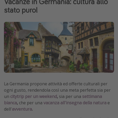
Vacanze in Germania: cultura allo
Grecia
stato puro!
Baleari
Egitto
Tunisia
Malta
Canarie
Capo Verde
Tipo di vacanza
Vacanze last minute
La Germania propone attività ed offerte culturali per
ogni gusto, rendendola così una meta perfetta sia per
Vacanze all inclusive
un
citytrip per un weekend
,
sia per una
settimana
Vacanze estate 2026
bianca
,
che per una
vacanza all'insegna della natura
e
Vacanze di Pasqua 2026
dell'
avventura
.
Last minute capodanno