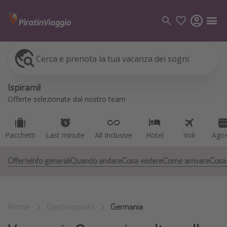
Cerca e prenota la tua vacanza dei sogni
Pacchetti
Last minute
All Inclusive
Hotel
Voli
Ago
Categorie
Ispirami!
Voli
Offerte selezionate dal nostro team
Hotel
Vacanze
Pacchetti
Last minute
All Inclusive
Hotel
Voli
Ago
Crociere
Offerte
Info generali
Quando andare
Cosa vedere
Come arrivare
Cosa
Destinazioni
Tutte le destinazioni
Home
Destinazioni
Italia
Germania
Albania