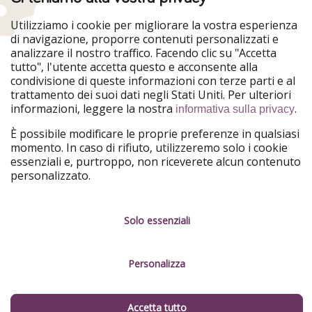
Diverse compagnie collegano molte città italiane ad
Utilizziamo i cookie per migliorare la vostra esperienza
di navigazione, proporre contenuti personalizzati e
altrettante in Germania
, tra cui, per citarne una, Flixbus.
analizzare il nostro traffico. Facendo clic su "Accetta
Questa compagnia vanta diversi collegamenti diretti
tutto", l'utente accetta questo e acconsente alla
diurni e notturni verso tante città tedesche come
condivisione di queste informazioni con terze parti e al
Berlino, Monaco, Francoforte, Norimberga etc.
trattamento dei suoi dati negli Stati Uniti. Per ulteriori
A differenza dell'auto tuttavia, avrete
meno flessibilità
informazioni, leggere la nostra
.
informativa sulla privacy
ed i tempi di percorrenza sono molto più lunghi
(da
È possibile modificare le proprie preferenze in qualsiasi
Milano a Berlino ad esempio sono circa 18 ore), ma i
momento. In caso di rifiuto, utilizzeremo solo i cookie
costi sono ridotti.
essenziali e, purtroppo, non riceverete alcun contenuto
personalizzato.
Solo essenziali
Personalizza
Accetta tutto