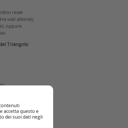
rdino reale
a viali alberati,
e), oppure
ei.
del Triangolo
nto
el Capricho, a
 contenuti
nte accetta questo e
e vuoi una pausa
o dei suoi dati negli