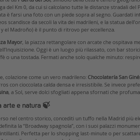
ga del Km 0, da cui si calcolano tutte le distanze stradali del 
ata è farsi una foto con un piede sopra al segno. Guardati in
s scandisce da secoli la vita dei madrileni, e la statua dell’or
y el Madroño) è il punto di ritrovo per eccellenza.
aza Mayor
, la piazza rettangolare con arcate che ospitava me
ll’Inquisizione. Oggi è un luogo più rilassato, con bar storic
ffè o una tostada. Fermati anche solo qualche minuto: respir
re, colazione come un vero madrileno:
Chocolatería San Giné
rros con cioccolata calda densa e irresistibile. Se invece prefe
uina
, a Sol, serve dolci sfogliati appena sfornati che profuma
a arte e natura 🍃
so nel centro storico, concediti un tuffo nella Madrid più 
 definita la “Broadway spagnola”, con i suoi palazzi monumenta
scintillanti. Perfetta per lo shopping last-minute o per scattar