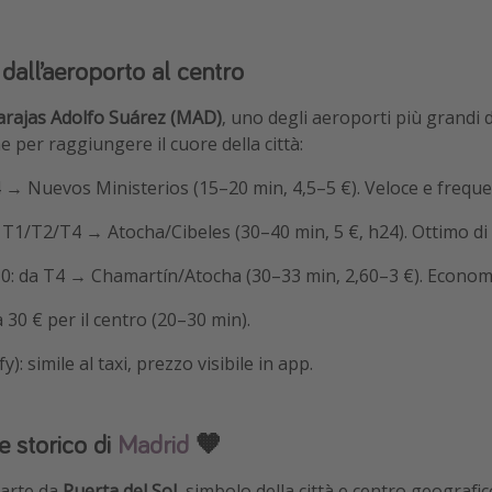
dall’aeroporto al centro
rajas Adolfo Suárez (MAD)
, uno degli aeroporti più grandi 
e per raggiungere il cuore della città:
 → Nuevos Ministerios (15–20 min, 4,5–5 €). Veloce e freque
 T1/T2/T4 → Atocha/Cibeles (30–40 min, 5 €, h24). Ottimo di 
0: da T4 → Chamartín/Atocha (30–33 min, 2,60–3 €). Econom
sa 30 € per il centro (20–30 min).
): simile al taxi, prezzo visibile in app.
re storico di
Madrid
🧡
parte da
Puerta del Sol
, simbolo della città e centro geografic