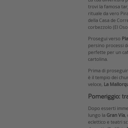
trovi la famosa tar
rituale da vero Pir
della Casa de Correo
corbezzolo (El Oso 
Prosegui verso
Pl
persino processi de
perfette per un ca
cartolina.
Prima di prosegui
è il tempio dei chu
veloce,
La Mallorq
Pomeriggio: tr
Dopo esserti immer
lungo la
Gran Vía
,
eclettico e teatri 