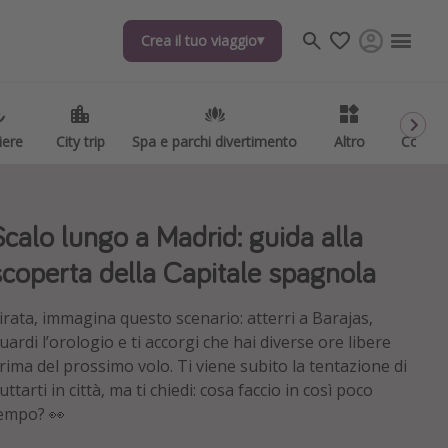
Crea il tuo viaggio
Crea il tuo viaggio
iere
iere
City trip
City trip
Spa e parchi divertimento
Spa e parchi divertimento
Altro
Altro
Codici
Codici
Scalo lungo a Madrid: guida alla
scoperta della Capitale spagnola
irata, immagina questo scenario: atterri a Barajas,
uardi l’orologio e ti accorgi che hai diverse ore libere
rima del prossimo volo. Ti viene subito la tentazione di
uttarti in città, ma ti chiedi: cosa faccio in così poco
empo? 👀