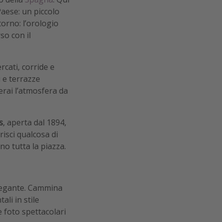
Paese: un piccolo
torno: l’orologio
so con il
rcati, corride e
i e terrazze
erai l’atmosfera da
s
, aperta dal 1894,
risci qualcosa di
no tutta la piazza.
elegante. Cammina
li in stile
e foto spettacolari