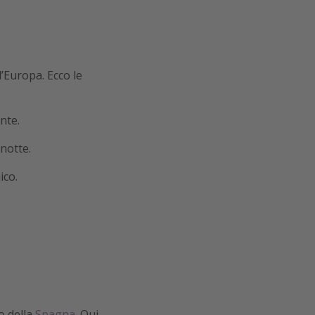
d’Europa. Ecco le
nte.
notte.
ico.
o della
Spagna
. Qui