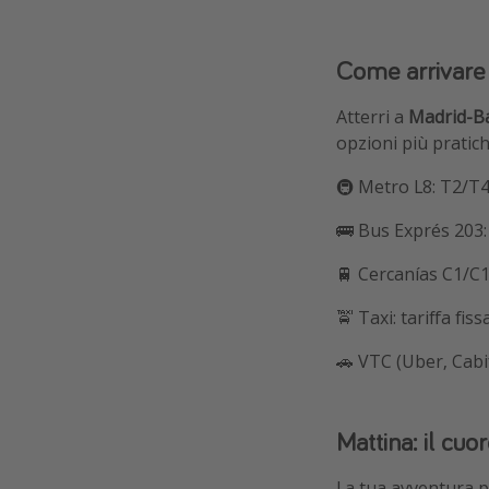
Come arrivare 
Atterri a
Madrid-Ba
opzioni più pratich
🚇 Metro L8: T2/T4
🚌 Bus Exprés 203:
🚆 Cercanías C1/C1
🚖 Taxi: tariffa fis
🚗 VTC (Uber, Cabify
Mattina: il cuo
La tua avventura 