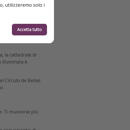
o, utilizzeremo solo i
e San Miguel
, un
ssaggiare tapas
nare tutto con una
Accetta tutto
le tra chiacchiere,
 la cattedrale di
a illuminata è
l Círculo de Bellas
o.
ne. Ti muoverai più
e conveniente; di