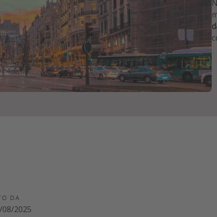
N
m
d
c
TO DA
/08/2025