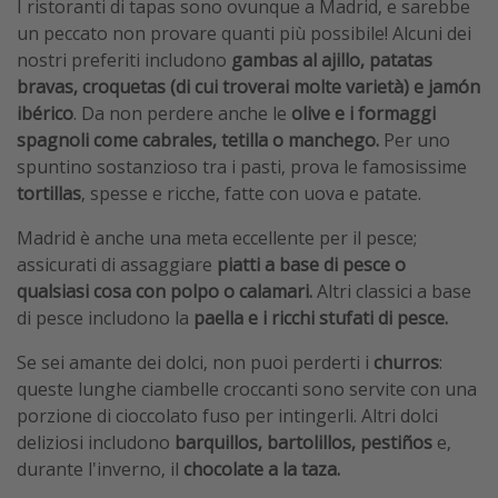
I ristoranti di tapas sono ovunque a Madrid, e sarebbe
un peccato non provare quanti più possibile! Alcuni dei
nostri preferiti includono
gambas al ajillo, patatas
bravas, croquetas (di cui troverai molte varietà) e jamón
ibérico
. Da non perdere anche le
olive e i formaggi
spagnoli come cabrales, tetilla o manchego.
Per uno
spuntino sostanzioso tra i pasti, prova le famosissime
tortillas
, spesse e ricche, fatte con uova e patate.
Madrid è anche una meta eccellente per il pesce;
assicurati di assaggiare
piatti a base di pesce o
qualsiasi cosa con polpo o calamari.
Altri classici a base
di pesce includono la
paella e i ricchi stufati di pesce.
Se sei amante dei dolci, non puoi perderti i
churros
:
queste lunghe ciambelle croccanti sono servite con una
porzione di cioccolato fuso per intingerli. Altri dolci
deliziosi includono
barquillos, bartolillos, pestiños
e,
durante l'inverno, il
chocolate a la taza.