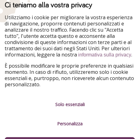
Ci teniamo alla vostra privacy
WakacyjniPiraci
VoyagesPirates
Ferienpiraten
Urlaubspiraten
Urlaubspiraten
ViajerosPiratas
Utilizziamo i cookie per migliorare la vostra esperienza
TravelPirates
di navigazione, proporre contenuti personalizzati e
analizzare il nostro traffico. Facendo clic su "Accetta
Il nostro gruppo
tutto", l'utente accetta questo e acconsente alla
HolidayPirates Group
condivisione di queste informazioni con terze parti e al
trattamento dei suoi dati negli Stati Uniti. Per ulteriori
Conoscici meglio
Informazioni legali
informazioni, leggere la nostra
.
informativa sulla privacy
Chi siamo
Termini d' Uso
È possibile modificare le proprie preferenze in qualsiasi
momento. In caso di rifiuto, utilizzeremo solo i cookie
Lavora con noi
Informativa sulla privacy
essenziali e, purtroppo, non riceverete alcun contenuto
personalizzato.
Stampa
Note legali
Partner
Gestione dei servizi
Solo essenziali
Sostenibilità
Personalizza
Cosa dicono di noi