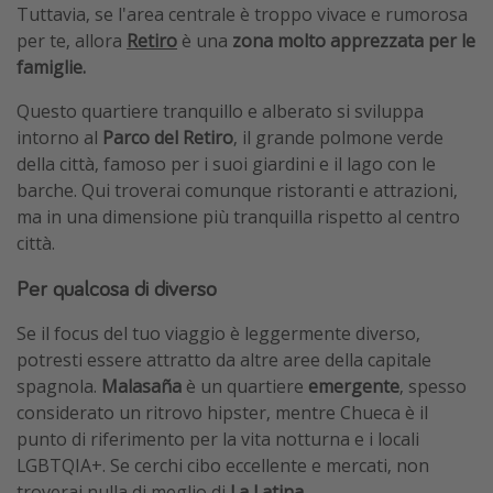
Tuttavia, se l'area centrale è troppo vivace e rumorosa
per te, allora
Retiro
è una
zona molto apprezzata per le
famiglie.
Questo quartiere tranquillo e alberato si sviluppa
intorno al
Parco del Retiro
, il grande polmone verde
della città, famoso per i suoi giardini e il lago con le
barche. Qui troverai comunque ristoranti e attrazioni,
ma in una dimensione più tranquilla rispetto al centro
città.
Per qualcosa di diverso
Se il focus del tuo viaggio è leggermente diverso,
potresti essere attratto da altre aree della capitale
spagnola.
Malasaña
è un quartiere
emergente
, spesso
considerato un ritrovo hipster, mentre Chueca è il
punto di riferimento per la vita notturna e i locali
LGBTQIA+. Se cerchi cibo eccellente e mercati, non
troverai nulla di meglio di
La Latina.