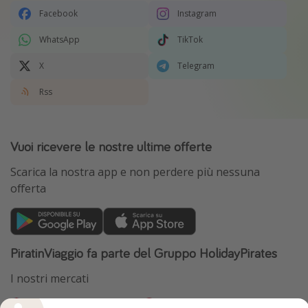
Facebook
Instagram
WhatsApp
TikTok
X
Telegram
Rss
Vuoi ricevere le nostre ultime offerte
Scarica la nostra app e non perdere più nessuna
offerta
PiratinViaggio fa parte del Gruppo HolidayPirates
I nostri mercati
HolidayPirates
VakantiePiraten