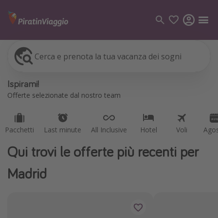
Cerca e prenota la tua vacanza dei sogni
Pacchetti
Last minute
All Inclusive
Hotel
Voli
Ago
Categorie
Ispirami!
Voli
Offerte selezionate dal nostro team
Hotel
Vacanze
Pacchetti
Last minute
All Inclusive
Hotel
Voli
Ago
Crociere
Qui trovi le offerte più recenti per
Destinazioni
Madrid
Tutte le destinazioni
Italia
Albania