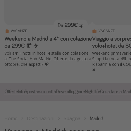
Grecia
Baleari
299€
Da
pp
Egitto
VACANZE
VACANZE
Tunisia
Weekend a Madrid a 4* con colazione
Viaggio a sorpre
Malta
da 299€ 🥐 ✈️
volo+hotel da SO
Voli a/r + notti in hotel 4 stelle con colazione
Weekend primaverile 
Canarie
al The Social Hub Madrid. Offerte da agosto a
Scopri la meta 48h p
Capo Verde
ottobre, che aspetti? 💝
Risparmia con il CO
❌
Tipo di vacanza
Vacanze last minute
Offerte
Info
Spostarsi in città
Dove alloggiare
Nightlife
Cosa fare a Mad
Vacanze all inclusive
Vacanze estate 2026
Home
Destinazioni
Spagna
Madrid
Vacanze di Pasqua 2026
Last minute capodanno