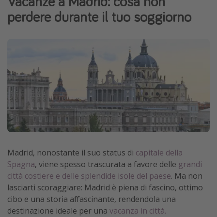
Vacanze a Madrid: cosa non
perdere durante il tuo soggiorno
Vacanze con bambini
Vacanze al mare
Viaggi per single
Altri argomenti
Travel magazine
Calendario di viaggio
Festività del 2026
Città più visitate
Madrid, nonostante il suo status di
capitale della
Spagna
, viene spesso trascurata a favore delle
grandi
città costiere e delle splendide isole del paese
. Ma non
lasciarti scoraggiare: Madrid è piena di fascino, ottimo
cibo e una storia affascinante, rendendola una
destinazione ideale per una
vacanza in città.