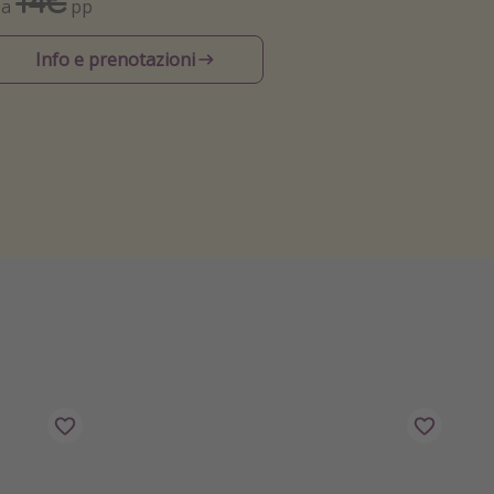
14€
Da
pp
Info e prenotazioni