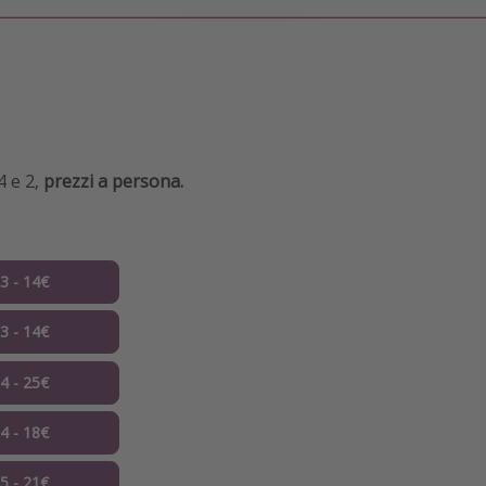
 e 2,
prezzi a persona.
03 - 14€
03 - 14€
04 - 25€
04 - 18€
05 - 21€