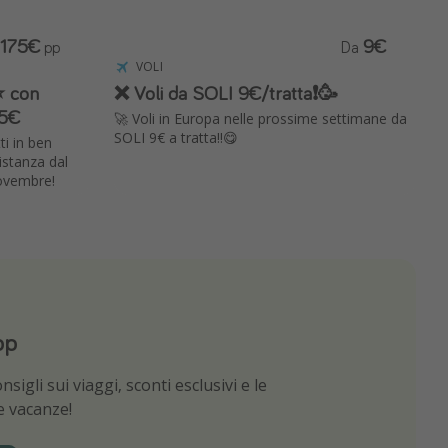
175€
9€
pp
Da
VOLI
️ con
❌ Voli da SOLI 9€/tratta❗️🥳
75€
🚀 Voli in Europa nelle prossime settimane da
SOLI 9€ a tratta!!😋
ti in ben
istanza dal
novembre!
pp
App
sigli sui viaggi, sconti esclusivi e le
e migliori offerte di viaggio
ue vacanze!