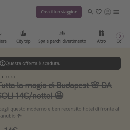
Crea il tuo viaggio
iere
City trip
Spa e parchi divertimento
Altro
Codici
Questa offerta è scaduta.
LLOGGI
Tutta la magia di Budapest 🌸 DA
SOLI 14€/notte! 🤩
cegli questo moderno e ben recensito hotel di fronte al
anubio 🏞️