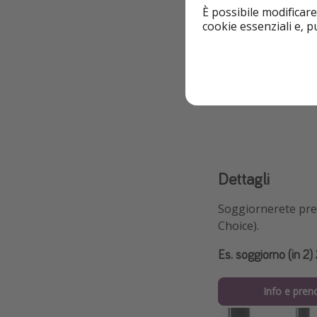
È possibile modificare
cookie essenziali e, 
Highlights
Ideale per gruppi
Dettagli
Soggiornerete
pre
Choice).
Es. soggiorno (in 2
Info e pren