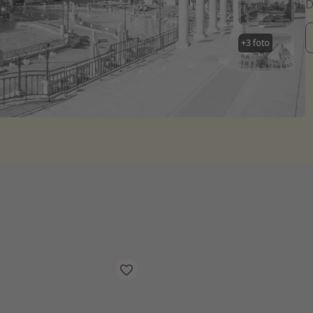
+
3
foto