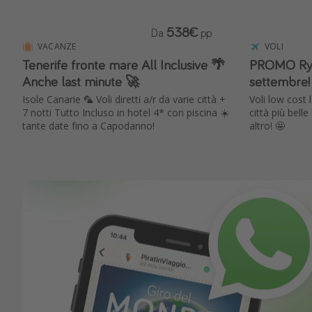
538€
Da
pp
VACANZE
VOLI
Tenerife fronte mare All Inclusive 🌴
PROMO Ryan
Anche last minute 🚀
settembre! 
Isole Canarie 🦜 Voli diretti a/r da varie città +
Voli low cost 
7 notti Tutto Incluso in hotel 4* con piscina ☀️
città più bell
tante date fino a Capodanno!
altro! 🤩