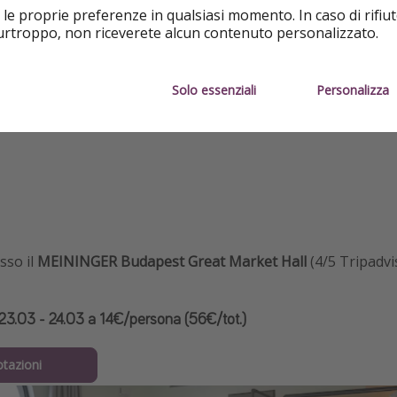
 le proprie preferenze in qualsiasi momento. In caso di rifiut
purtroppo, non riceverete alcun contenuto personalizzato.
Solo essenziali
Personalizza
Ottima posizione
sso
il
MEININGER Budapest Great Market Hall
(4/5 Tripadvi
) 23.03 - 24.03 a 14€/persona (56€/tot.)
otazioni