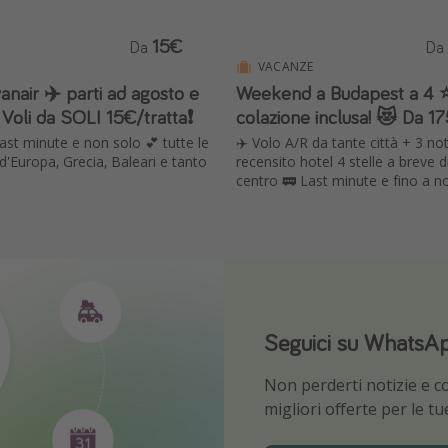
15€
Da
Da
VACANZE
air ✈️ parti ad agosto e
Weekend a Budapest a 4 ⭐
Voli da SOLI 15€/tratta❗️
colazione inclusa! 😻 Da 1
last minute e non solo 💕 tutte le
✈️ Volo A/R da tante città + 3 not
e d'Europa, Grecia, Baleari e tanto
recensito hotel 4 stelle a breve d
centro 🚃 Last minute e fino a 
Seguici su WhatsA
Scarica la nostra 
Non perderti notizie e con
Sii il primo a conoscere l
migliori offerte per le t