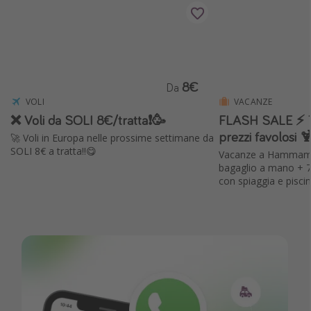
8€
Da
VOLI
VACANZE
❌ Voli da SOLI 8€/tratta❗️🥳
FLASH SALE ⚡️ Tu
prezzi favolosi 
🚀 Voli in Europa nelle prossime settimane da
SOLI 8€ a tratta!!😋
Vacanze a Hammamet 
bagaglio a mano + 7
con spiaggia e pisci