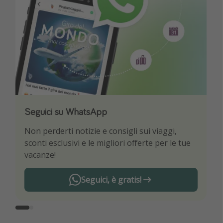
Seguici su WhatsApp
Scarica la nostra App
Non perderti notizie e consigli sui viaggi,
Sii il primo a conoscere le migliori offerte di
sconti esclusivi e le migliori offerte per le tue
viaggio
vacanze!
Seguici, è gratis!