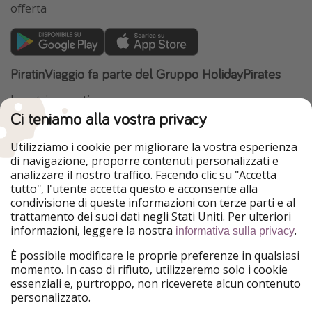
offerta
PiratinViaggio fa parte del Gruppo HolidayPirates
I nostri mercati
Ci teniamo alla vostra privacy
HolidayPirates
VakantiePiraten
WakacyjniPiraci
VoyagesPirates
Utilizziamo i cookie per migliorare la vostra esperienza
Ferienpiraten
Urlaubspiraten
di navigazione, proporre contenuti personalizzati e
Urlaubspiraten
ViajerosPiratas
analizzare il nostro traffico. Facendo clic su "Accetta
TravelPirates
tutto", l'utente accetta questo e acconsente alla
condivisione di queste informazioni con terze parti e al
Il nostro gruppo
trattamento dei suoi dati negli Stati Uniti. Per ulteriori
HolidayPirates Group
informazioni, leggere la nostra
.
informativa sulla privacy
Conoscici meglio
Informazioni legali
È possibile modificare le proprie preferenze in qualsiasi
momento. In caso di rifiuto, utilizzeremo solo i cookie
Chi siamo
Termini d' Uso
essenziali e, purtroppo, non riceverete alcun contenuto
personalizzato.
Lavora con noi
Informativa sulla privacy