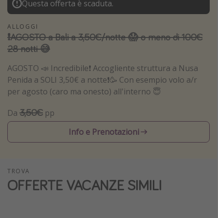
Questa offerta è scaduta.
Vacanze con bambini
ALLOGGI
Vacanze al mare
❗️AGOSTO a Bali a 3,50€/notte 😱 o meno di 100€
Viaggi per single
28 notti 😅
AGOSTO 📣 Incredibile❗️ Accogliente struttura a Nusa
Altri argomenti
Penida a SOLI 3,50€ a notte❗️🥳 Con esempio volo a/r
Travel magazine
per agosto (caro ma onesto) all'interno 😇
Calendario di viaggio
3,50€
Da
pp
Festività del 2026
Info e Prenotazioni
Città più visitate
TROVA
OFFERTE VACANZE SIMILI