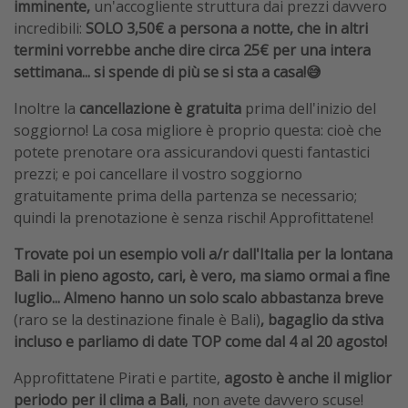
imminente,
un'accogliente struttura
dai prezzi davvero
incredibili:
SOLO 3,50€ a persona a notte, che in altri
termini vorrebbe anche dire circa 25€ per una intera
settimana... si spende di più se si sta a casa!😅
Inoltre la
cancellazione è gratuita
prima dell'inizio del
soggiorno! La cosa migliore è proprio questa: cioè che
potete prenotare ora assicurandovi questi fantastici
prezzi; e poi cancellare il vostro soggiorno
gratuitamente prima della partenza se necessario;
quindi la prenotazione è senza rischi! Approfittatene!
Trovate poi un esempio voli a/r dall'Italia per la lontana
Bali in pieno agosto, cari, è vero, ma siamo ormai a fine
luglio... Almeno hanno un solo scalo abbastanza breve
(raro se la destinazione finale è Bali)
, bagaglio da stiva
incluso e parliamo di date TOP come dal 4 al 20 agosto!
Approfittatene Pirati e partite,
agosto è anche il miglior
periodo per il clima a Bali
, non avete davvero scuse!