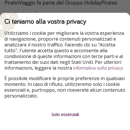
PiratinViaggio fa parte del Gruppo HolidayPirates
I nostri mercati
Ci teniamo alla vostra privacy
HolidayPirates
VakantiePiraten
WakacyjniPiraci
VoyagesPirates
Utilizziamo i cookie per migliorare la vostra esperienza
Ferienpiraten
Urlaubspiraten
di navigazione, proporre contenuti personalizzati e
Urlaubspiraten
ViajerosPiratas
analizzare il nostro traffico. Facendo clic su "Accetta
TravelPirates
tutto", l'utente accetta questo e acconsente alla
condivisione di queste informazioni con terze parti e al
Il nostro gruppo
trattamento dei suoi dati negli Stati Uniti. Per ulteriori
HolidayPirates Group
informazioni, leggere la nostra
.
informativa sulla privacy
Conoscici meglio
Informazioni legali
È possibile modificare le proprie preferenze in qualsiasi
momento. In caso di rifiuto, utilizzeremo solo i cookie
Chi siamo
Termini d' Uso
essenziali e, purtroppo, non riceverete alcun contenuto
personalizzato.
Lavora con noi
Informativa sulla privacy
Stampa
Note legali
Solo essenziali
Partner
Gestione dei servizi