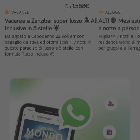
1.568€
Da
VACANZE
ALLOGGI
Vacanze a Zanzibar super lusso 🏝️All
ALT! 🛑 Mesi esti
Inclusive in 5 stelle 🌟
a notte a person
Da agosto a Capodanno 🌅 Voli a/r con
Puglia🍉 7 notti a T
bagaglio da stiva ed ottimi scali + 7 notti in
residence vicino al 
questo paradiso di lusso a 5 stelle, con
per gruppi e a Ferra
formula Tutto Incluso 😍