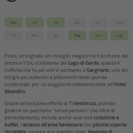
Vacanze con bambini
Vacanze al mare
Ago
Set
Ott
Nov
Dic
Gen
Viaggi per single
Feb
Mar
Apr
Mag
Giu
Lug
Altri argomenti
Travel magazine
Pirati, se sognate un risveglio magico tra il profumo dei
limoni e il blu scintillante del
Lago di Garda
, questa è
Calendario di viaggio
l’offerta che fa per voi! Vi portiamo a
Gargnano
, uno dei
Festività del 2026
borghi più autentici e pittoreschi della sponda
Città più visitate
occidentale, per un soggiorno indimenticabile all'
Hotel
Meandro.
Grazie all'esclusiva offerta di
Travelcircus
, potrete
godervi un pacchetto "senza pensieri" che oltre al
pernottamento, include anche una ricca
colazione a
buffet
, l'
accesso all'area benessere
con
piscina coperta
riscaldata
, sauna e due giardini relax,
bevanda di