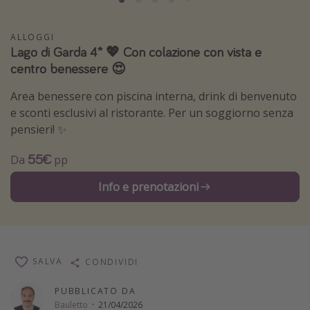
Grecia
ALLOGGI
Baleari
Lago di Garda 4* 💖 Con colazione con vista e
Egitto
centro benessere 😍
Tunisia
Area benessere con piscina interna, drink di benvenuto
Malta
e sconti esclusivi al ristorante. Per un soggiorno senza
Canarie
pensieri! ✨
Capo Verde
55€
Da
pp
Info e prenotazioni
Tipo di vacanza
Vacanze last minute
Vacanze all inclusive
Vacanze estate 2026
SALVA
CONDIVIDI
Vacanze di Pasqua 2026
PUBBLICATO DA
Last minute capodanno
Bauletto
·
21/04/2026