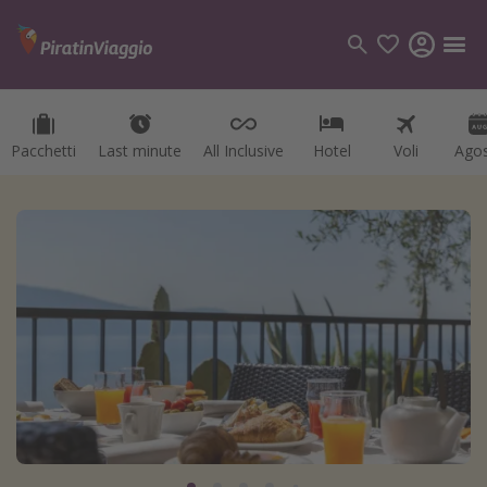
Pacchetti
Last minute
All Inclusive
Hotel
Voli
Ago
Categorie
Voli
Hotel
Vacanze
Crociere
Destinazioni
Tutte le destinazioni
Italia
Albania