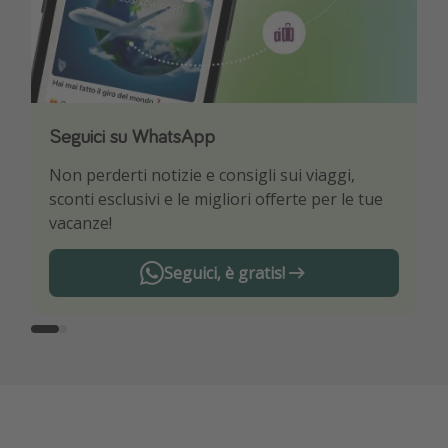
Seguici su WhatsApp
Scarica la nostra App
Non perderti notizie e consigli sui viaggi,
Sii il primo a conoscere le migliori offerte di
sconti esclusivi e le migliori offerte per le tue
viaggio
vacanze!
Seguici, è gratis!