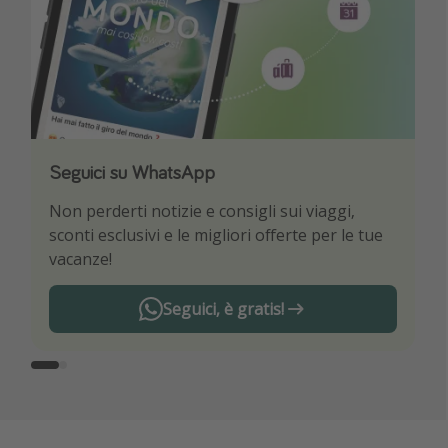
Seguici su WhatsApp
Scarica la nostra App
Non perderti notizie e consigli sui viaggi,
Sii il primo a conoscere le migliori offerte di
sconti esclusivi e le migliori offerte per le tue
viaggio
vacanze!
Seguici, è gratis!