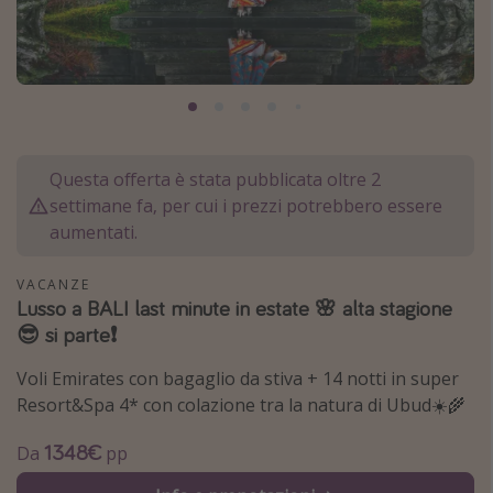
Grecia
Baleari
Egitto
Tunisia
Malta
Questa offerta è stata pubblicata oltre 2
Canarie
settimane fa, per cui i prezzi potrebbero essere
aumentati.
Capo Verde
VACANZE
Tipo di vacanza
Lusso a BALI last minute in estate 🌸 alta stagione
😎 si parte❗️
Vacanze last minute
Voli Emirates con bagaglio da stiva + 14 notti in super
Vacanze all inclusive
Resort&Spa 4* con colazione tra la natura di Ubud☀️🌾
Vacanze estate 2026
1348€
Vacanze di Pasqua 2026
Da
pp
Last minute capodanno