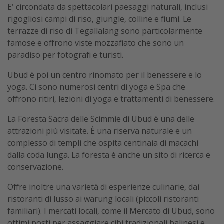
E' circondata da spettacolari paesaggi naturali, inclusi
rigogliosi campi di riso, giungle, colline e fiumi. Le
terrazze di riso di Tegallalang sono particolarmente
famose e offrono viste mozzafiato che sono un
paradiso per fotografi e turisti​.
Ubud è poi un centro rinomato per il benessere e lo
yoga. Ci sono numerosi centri di yoga e Spa che
offrono ritiri, lezioni di yoga e trattamenti di benessere.
La Foresta Sacra delle Scimmie di Ubud è una delle
attrazioni più visitate. È una riserva naturale e un
complesso di templi che ospita centinaia di macachi
dalla coda lunga. La foresta è anche un sito di ricerca e
conservazione​​.
Offre inoltre una varietà di esperienze culinarie, dai
ristoranti di lusso ai warung locali (piccoli ristoranti
familiari). I mercati locali, come il Mercato di Ubud, sono
ottimi posti per assaggiare cibi tradizionali balinesi e