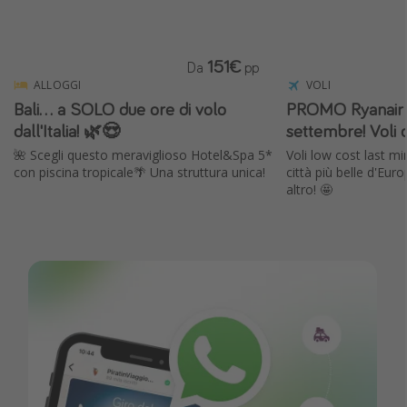
151€
Da
pp
ALLOGGI
VOLI
Bali... a SOLO due ore di volo
PROMO Ryanair ✈
dall'Italia! 🌿😍
settembre! Voli 
🌺 Scegli questo meraviglioso Hotel&Spa 5*
Voli low cost last mi
con piscina tropicale🌴 Una struttura unica!
città più belle d'Eur
altro! 🤩