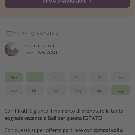
Info e prenotazioni
Vacanze con bambini
Vacanze al mare
Viaggi per single
SALVA
CONDIVIDI
Altri argomenti
PUBBLICATO DA
Hook
·
05/07/2024
Travel magazine
Calendario di viaggio
Festività del 2026
Ago
Set
Ott
Nov
Dic
Gen
Città più visitate
Feb
Mar
Apr
Mag
Giu
Lug
Cari Pirati, è giunto il momento di prenotare la
tanto
sognata vacanza a Bali per questa ESTATE!
Con questa super offerta partirete con
comodi voli a