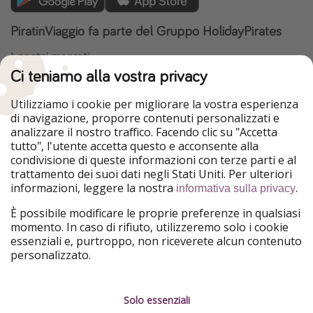
PiratinViaggio fa parte del Gruppo HolidayPirates
I nostri mercati
Ci teniamo alla vostra privacy
HolidayPirates
VakantiePiraten
WakacyjniPiraci
VoyagesPirates
Utilizziamo i cookie per migliorare la vostra esperienza
Ferienpiraten
Urlaubspiraten
di navigazione, proporre contenuti personalizzati e
Urlaubspiraten
ViajerosPiratas
analizzare il nostro traffico. Facendo clic su "Accetta
TravelPirates
tutto", l'utente accetta questo e acconsente alla
condivisione di queste informazioni con terze parti e al
Il nostro gruppo
trattamento dei suoi dati negli Stati Uniti. Per ulteriori
HolidayPirates Group
informazioni, leggere la nostra
.
informativa sulla privacy
Conoscici meglio
Informazioni legali
È possibile modificare le proprie preferenze in qualsiasi
momento. In caso di rifiuto, utilizzeremo solo i cookie
Chi siamo
Termini d' Uso
essenziali e, purtroppo, non riceverete alcun contenuto
personalizzato.
Lavora con noi
Informativa sulla privacy
Stampa
Note legali
Solo essenziali