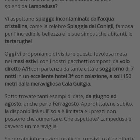
splendida
Lampedusa?
Vi aspettano
spiagge incontaminate dall'acqua
cristallina
, come la celebre
Spiaggia dei Conigli
, famosa
per l'incredibile bellezza e le sue simpatiche abitanti, le
tartarughe!
Oggi vi proponiamo di visitare questa favolosa meta
nei
mesi estivi
, con i nostri pacchetti composti da
volo
diretto A/R
con partenza da tante città e
soggiorno di 7
notti
in un
eccellente hotel 3* con colazione, a soli 150
metri dalla meravigliosa Cala Guitgia.
Sotto trovate tanti esempi di date,
da giugno ad
agosto
, anche per a
Ferragosto
. Approfittatene subito,
la disponibilità sull'isola è limitata e i prezzi non
possono che aumentare. Che aspettate? Lampedusa è
davvero un meraviglia!
Se cercate informazioni pratiche, consigli o altre offerte