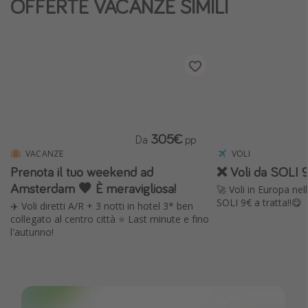
OFFERTE VACANZE SIMILI
Vacanze con bambini
Vacanze al mare
Viaggi per single
Altri argomenti
Travel magazine
305€
Da
pp
Calendario di viaggio
VACANZE
VOLI
Prenota il tuo weekend ad
❌ Voli da SOLI 9
Festività del 2026
Amsterdam 🧡 È meravigliosa!
🚀 Voli in Europa ne
Città più visitate
SOLI 9€ a tratta!!😋
✈️ Voli diretti A/R + 3 notti in hotel 3* ben
collegato al centro città ⭐️ Last minute e fino
l'autunno!