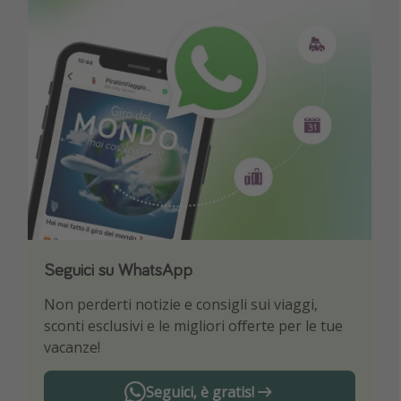
Seguici su WhatsApp
Scarica la nostra App
Non perderti notizie e consigli sui viaggi,
Sii il primo a conoscere le migliori offerte di
sconti esclusivi e le migliori offerte per le tue
viaggio
vacanze!
Seguici, è gratis!