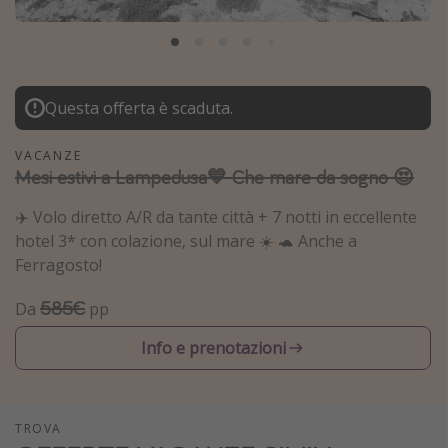
Grecia
Baleari
Egitto
Questa offerta è scaduta.
Tunisia
Malta
VACANZE
Mesi estivi a Lampedusa💙 Che mare da sogno 😍
Canarie
Capo Verde
✈️ Volo diretto A/R da tante città + 7 notti in eccellente
hotel 3* con colazione, sul mare ☀️ 🐢 Anche a
Ferragosto!
Tipo di vacanza
585€
Da
pp
Vacanze last minute
Vacanze all inclusive
Info e prenotazioni
Vacanze estate 2026
Vacanze di Pasqua 2026
TROVA
Last minute capodanno