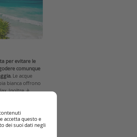
a per evitare le
 e godere comunque
aggia.
Le acque
bia bianca offrono
ax. Inoltre, è
e le antiche rovine
m.
 contenuti
nte accetta questo e
o dei suoi dati negli