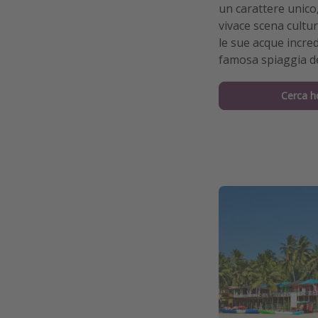
un carattere unico
vivace scena cultu
le sue acque incred
famosa spiaggia de
Cerca h