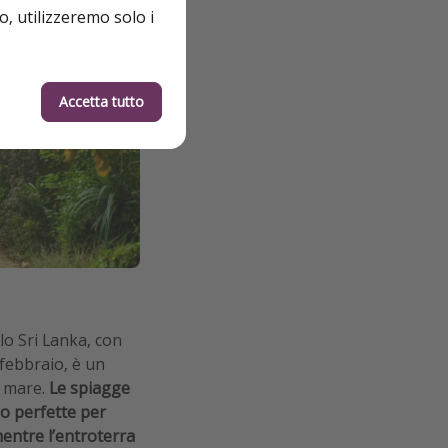
o, utilizzeremo solo i
Accetta tutto
lo Sri Lanka, con
 febbraio, è un
l mare.
Le spiagge
o perfette per
mentre l’entroterra