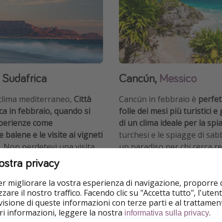
, Sudafrica
Cancún,
Messico
 clima mediterraneo,
Città
Cancún in febbraio è
perfett
ca in febbraio, quando si
folle dei mesi più turistici
perienze come
di un clima ideale per la spi
 balene e le visite ai vigneti
turchesi e le spiagge di sab
. Non perdetevi una visita
un paradiso per chi cerca rel
in e una passeggiata lungo
un'ottima base per esplorar
ostra privacy
d Waterfront!
Maya di Chichen Itza e Tulu
per migliorare la vostra esperienza di navigazione, proporre
zare il nostro traffico. Facendo clic su "Accetta tutto", l'ute
otel
Cerca hotel
isione di queste informazioni con terze parti e al trattament
iori informazioni, leggere la nostra
.
informativa sulla privacy