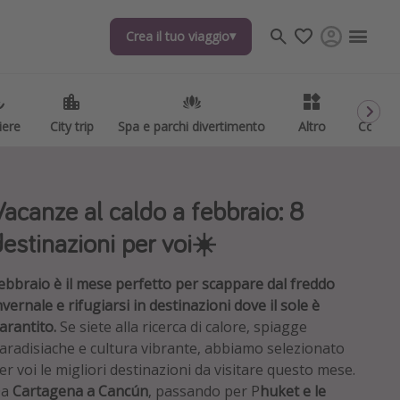
Crea il tuo viaggio
Crea il tuo viaggio
iere
iere
City trip
City trip
Spa e parchi divertimento
Spa e parchi divertimento
Altro
Altro
Codici
Codici
Vacanze al caldo a febbraio: 8
destinazioni per voi☀️
ebbraio è il mese perfetto per scappare dal freddo
nvernale e rifugiarsi in destinazioni dove il sole è
arantito.
Se siete alla ricerca di calore, spiagge
aradisiache e cultura vibrante, abbiamo selezionato
er voi le migliori destinazioni da visitare questo mese.
Da
Cartagena a Cancún
, passando per P
huket e le