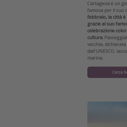
Cartagena è un gio
famosa per il suo c
febbraio, la città 
grazie al suo fam
celebrazione color
cultura.
Passeggiate
vecchia, dichiarat
dall'UNESCO, lasci
marina.
Cerca h