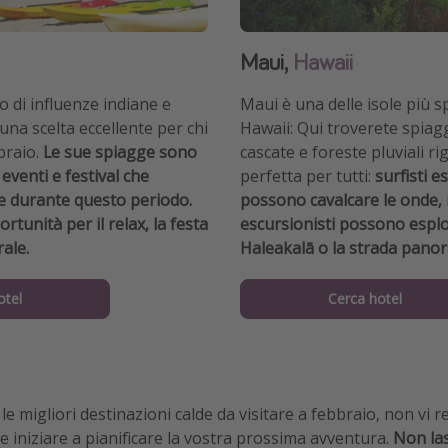
Maui,
Hawaii
o di influenze indiane e
Maui è una delle isole più sp
una scelta eccellente per chi
Hawaii: Qui troverete spiag
braio.
Le sue spiagge sono
cascate e foreste pluviali ri
 eventi e festival che
perfetta per tutti:
surfisti e
e durante questo periodo.
possono cavalcare le onde, 
unità per il relax, la festa
escursionisti possono esplo
rale.
Haleakalā o la strada pano
otel
Cerca hotel
e migliori destinazioni calde da visitare a febbraio, non vi r
 e iniziare a pianificare la vostra prossima avventura.
Non las