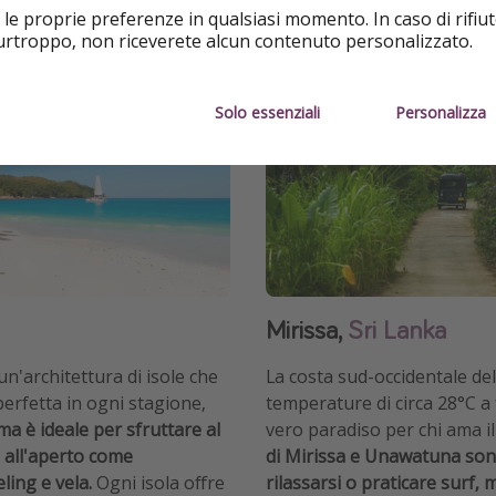
 le proprie preferenze in qualsiasi momento. In caso di rifiut
purtroppo, non riceverete alcun contenuto personalizzato.
Solo essenziali
Personalizza
Mirissa,
Sri Lanka
'architettura di isole che
La costa sud-occidentale del
erfetta in ogni stagione,
temperature di circa 28°C a
ima è ideale per sfruttare al
vero paradiso per chi ama i
à all'aperto come
di Mirissa e Unawatuna son
ling e vela.
Ogni isola offre
rilassarsi o praticare surf, 