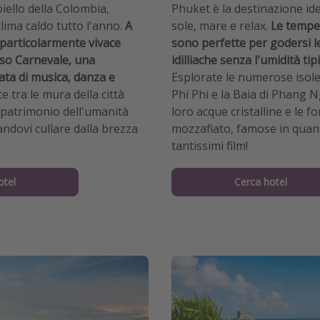
iello della Colombia,
Phuket è la destinazione ide
lima caldo tutto l'anno.
A
sole, mare e relax.
Le tempe
è particolarmente vivace
sono perfette per godersi l
oso Carnevale, una
idilliache senza l'umidità tipi
ata di musica, danza e
Esplorate le numerose isol
 tra le mura della città
Phi Phi e la Baia di Phang 
a patrimonio dell'umanità
loro acque cristalline e le f
andovi cullare dalla brezza
mozzafiato, famose in quant
tantissimi film!
otel
Cerca hotel