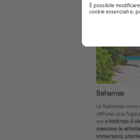
È possibile modificare
cookie essenziali e, 
Bahamas
Le Bahamas sono un
offrono una fuga p
ma
a febbraio il cl
massimo le attivit
immersioni, snorke