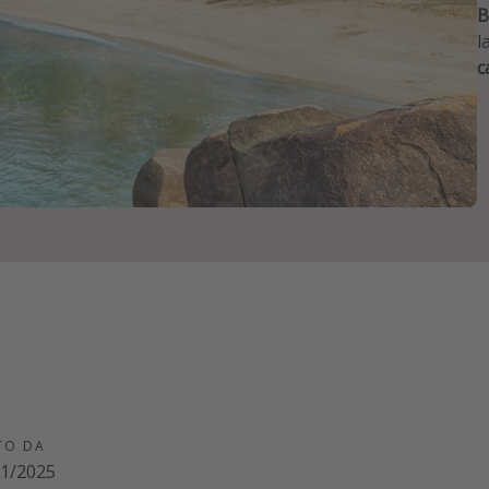
B
l
c
TO DA
01/2025