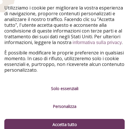
WakacyjniPiraci
VoyagesPirates
Utilizziamo i cookie per migliorare la vostra esperienza
Ferienpiraten
Urlaubspiraten
di navigazione, proporre contenuti personalizzati e
Urlaubspiraten
ViajerosPiratas
analizzare il nostro traffico. Facendo clic su "Accetta
TravelPirates
tutto", l'utente accetta questo e acconsente alla
condivisione di queste informazioni con terze parti e al
Il nostro gruppo
trattamento dei suoi dati negli Stati Uniti. Per ulteriori
HolidayPirates Group
informazioni, leggere la nostra
.
informativa sulla privacy
Conoscici meglio
Informazioni legali
È possibile modificare le proprie preferenze in qualsiasi
momento. In caso di rifiuto, utilizzeremo solo i cookie
Chi siamo
Termini d' Uso
essenziali e, purtroppo, non riceverete alcun contenuto
personalizzato.
Lavora con noi
Informativa sulla privacy
Stampa
Note legali
Solo essenziali
Partner
Gestione dei servizi
Personalizza
Sostenibilità
Cosa dicono di noi
Accetta tutto