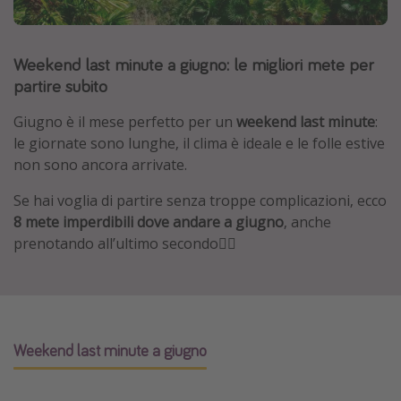
Grecia
Baleari
Weekend last minute a giugno: le migliori mete per
Egitto
partire subito
Tunisia
Giugno è il mese perfetto per un
weekend last minute
:
Malta
le giornate sono lunghe, il clima è ideale e le folle estive
non sono ancora arrivate.
Canarie
Capo Verde
Se hai voglia di partire senza troppe complicazioni, ecco
8 mete imperdibili dove andare a giugno
, anche
prenotando all’ultimo secondo
👇🏽
Tipo di vacanza
Vacanze last minute
Vacanze all inclusive
Vacanze estate 2026
Weekend last minute a giugno
Vacanze di Pasqua 2026
Last minute capodanno