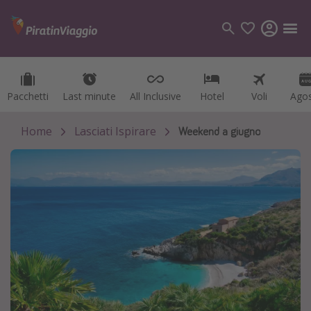
Pacchetti
Pacchetti
Last minute
Last minute
All Inclusive
All Inclusive
Hotel
Hotel
Voli
Voli
Ago
Ago
Categorie
Voli
Home
Lasciati Ispirare
Weekend a giugno
Hotel
Vacanze
Crociere
Destinazioni
Tutte le destinazioni
Italia
Albania