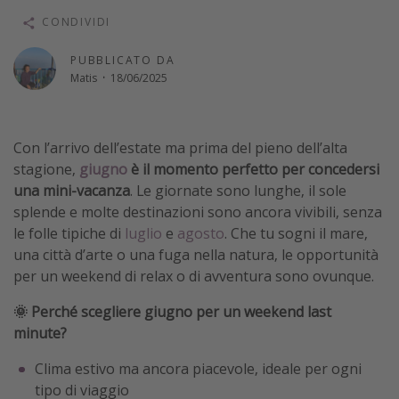
Vacanze con bambini
CONDIVIDI
Vacanze al mare
PUBBLICATO DA
Matis
·
18/06/2025
Viaggi per single
Altri argomenti
Con l’arrivo dell’estate ma prima del pieno dell’alta
Travel magazine
stagione,
giugno
è il momento perfetto per concedersi
una mini-vacanza
. Le giornate sono lunghe, il sole
Calendario di viaggio
splende e molte destinazioni sono ancora vivibili, senza
Festività del 2026
le folle tipiche di
luglio
e
agosto
. Che tu sogni il mare,
Città più visitate
una città d’arte o una fuga nella natura, le opportunità
per un weekend di relax o di avventura sono ovunque.
🌞 Perché scegliere giugno per un weekend last
minute?
Clima estivo ma ancora piacevole, ideale per ogni
tipo di viaggio