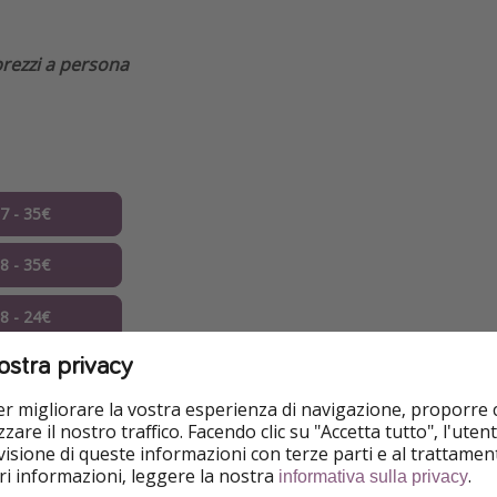
prezzi a persona
07 - 35€
08 - 35€
08 - 24€
ostra privacy
09 - 24€
per migliorare la vostra esperienza di navigazione, proporre
10 - 21€
zare il nostro traffico. Facendo clic su "Accetta tutto", l'ute
isione di queste informazioni con terze parti e al trattament
10 - 21€
iori informazioni, leggere la nostra
.
informativa sulla privacy