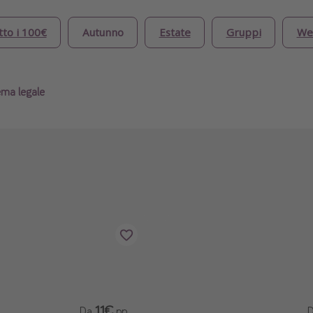
tto i 100€
Autunno
Estate
Gruppi
We
ema legale
11€
Da
pp