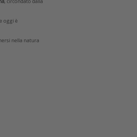
na
, circondato dalla
e oggi è
mersi nella natura