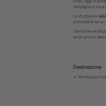
Pirati, oggi vi pr
campagna a poca di
La struttura è
valu
prenotabile ad un
Tantissime le disp
ad un prezzo dav
Destinazione
Montelupo Fio