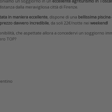
oponiamo un soggiorno in un
eccellente agriturismo in Tosca
stanza dalla meravigliosa città di Firenze.
tata in maniera eccellente
, dispone di una
bellissima piscina
prezzo davvero incredibile
, da soli 22€/notte nei
weekend!
onibilità, che aspettate allora a concedervi un soggiorno im
vero TOP?
rentino