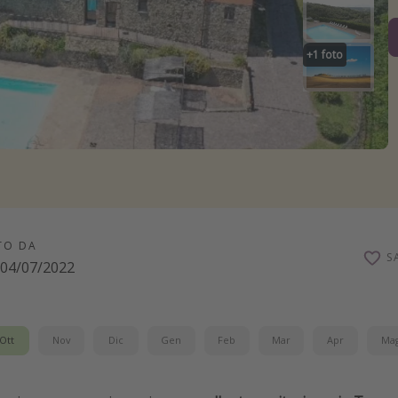
+
1
foto
TO DA
S
04/07/2022
Ott
Nov
Dic
Gen
Feb
Mar
Apr
Ma