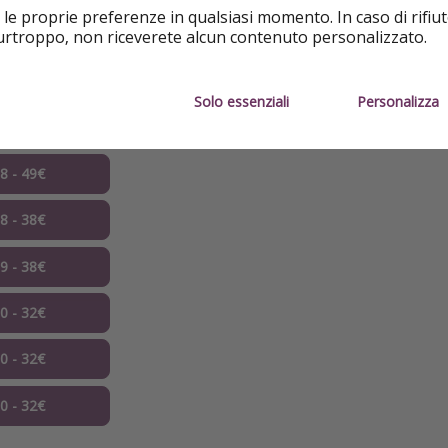
 le proprie preferenze in qualsiasi momento. In caso di rifiut
10 - 21€
purtroppo, non riceverete alcun contenuto personalizzato.
Solo essenziali
Personalizza
07 - 49€
08 - 49€
08 - 38€
09 - 38€
10 - 32€
10 - 32€
10 - 32€