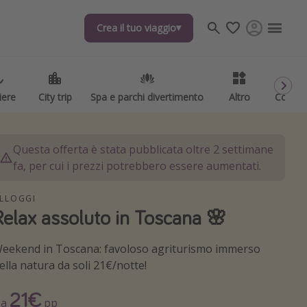
Crea il tuo viaggio
Crea il tuo viaggio
iere
iere
City trip
City trip
Spa e parchi divertimento
Spa e parchi divertimento
Altro
Altro
Codici
Codici
Questa offerta è stata pubblicata oltre 2 settimane
fa, per cui i prezzi potrebbero essere aumentati.
LLOGGI
Relax assoluto in Toscana 🌸
eekend in Toscana: favoloso agriturismo immerso
ella natura da soli 21€/notte!
21€
Da
pp