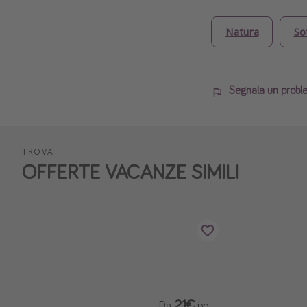
Natura
So
Segnala un probl
TROVA
OFFERTE VACANZE SIMILI
21€
Da
pp