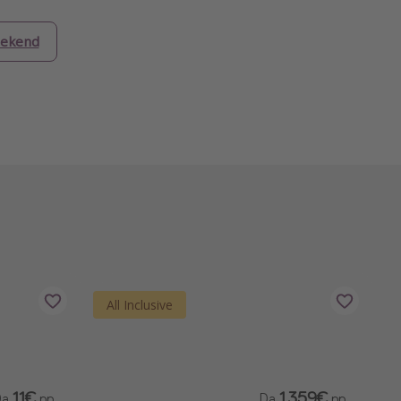
ekend
All Inclusive
11€
1.359€
Da
pp
Da
pp