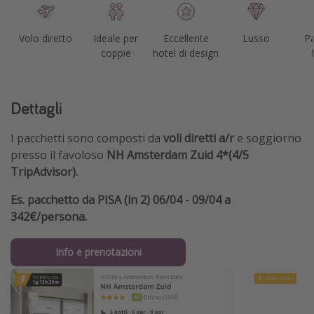
Volo diretto
Ideale per
Eccellente
Lusso
Pa
coppie
hotel di design
Dettagli
I pacchetti sono composti da
voli diretti a/r
e soggiorno
presso il favoloso
NH Amsterdam Zuid 4*(4/5
TripAdvisor).
Es. pacchetto da PISA (in 2) 06/04 - 09/04 a
342€/persona.
Info e prenotazioni