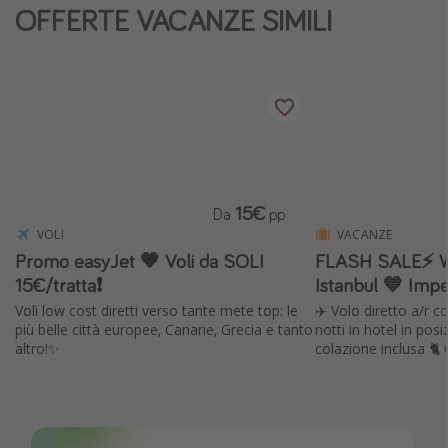
OFFERTE VACANZE SIMILI
Vacanze con bambini
Vacanze al mare
Viaggi per single
Altri argomenti
Travel magazine
15€
Da
pp
Calendario di viaggio
VOLI
VACANZE
Festività del 2026
Promo easyJet 🧡 Voli da SOLI
FLASH SALE⚡️ W
15€/tratta❗️
Istanbul 💙 Imper
Città più visitate
Voli low cost diretti verso tante mete top: le
✈️ Volo diretto a/r c
più belle città europee, Canarie, Grecia e tanto
notti in hotel in pos
altro!✨