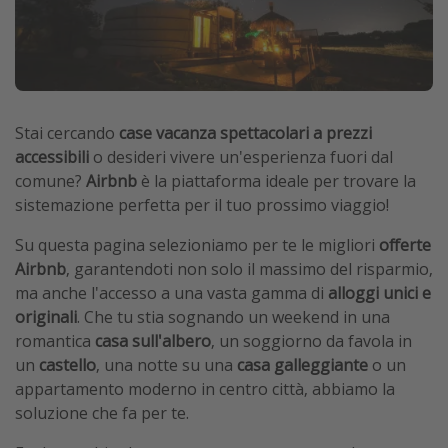
Grecia
Baleari
Egitto
Tunisia
Stai cercando
case vacanza spettacolari a prezzi
Malta
accessibili
o desideri vivere un'esperienza fuori dal
comune?
Airbnb
è la piattaforma ideale per trovare la
Canarie
sistemazione perfetta per il tuo prossimo viaggio!
Capo Verde
Su questa pagina selezioniamo per te le migliori
offerte
Airbnb
, garantendoti non solo il massimo del risparmio,
Tipo di vacanza
ma anche l'accesso a una vasta gamma di
alloggi unici e
Vacanze last minute
originali
. Che tu stia sognando un weekend in una
romantica
casa sull'albero
, un soggiorno da favola in
Vacanze all inclusive
un
castello
, una notte su una
casa galleggiante
o un
Vacanze estate 2026
appartamento moderno in centro città, abbiamo la
Vacanze di Pasqua 2026
soluzione che fa per te.
Last minute capodanno