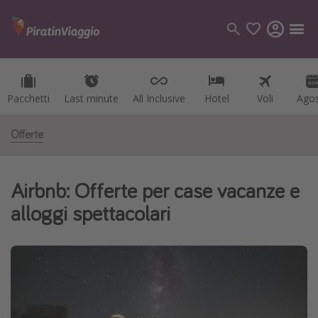
Pacchetti
Pacchetti
Last minute
Last minute
All Inclusive
All Inclusive
Hotel
Hotel
Voli
Voli
Ago
Ago
Categorie
Voli
Offerte
Hotel
Vacanze
Airbnb: Offerte per case vacanze e
Crociere
alloggi spettacolari
Destinazioni
Tutte le destinazioni
Italia
Albania