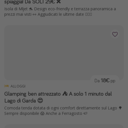
spiaggia! Da SOLI 29€ ❌
Isola di Mljet 🐬 Design eco-friendly e terrazza panoramica a
prezzi mai visti 👀 Aggiudicati le ultime date 🏃🏽‍♀️
18€
Da
pp
ALLOGGI
Glamping ben attrezzato ⛺️ A solo 1 minuto dal
Lago di Garda 😍
Comoda tenda dotata di ogni comfort direttamente sul Lago 🌳
Sempre disponibile 😱 Anche a Ferragosto 🍉