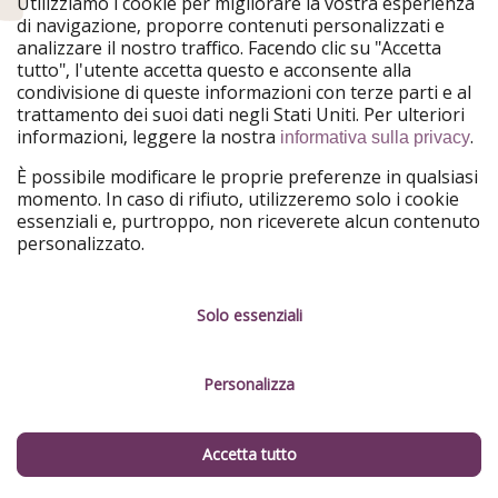
Utilizziamo i cookie per migliorare la vostra esperienza
di navigazione, proporre contenuti personalizzati e
analizzare il nostro traffico. Facendo clic su "Accetta
tutto", l'utente accetta questo e acconsente alla
condivisione di queste informazioni con terze parti e al
trattamento dei suoi dati negli Stati Uniti. Per ulteriori
informazioni, leggere la nostra
.
informativa sulla privacy
È possibile modificare le proprie preferenze in qualsiasi
momento. In caso di rifiuto, utilizzeremo solo i cookie
essenziali e, purtroppo, non riceverete alcun contenuto
32€
personalizzato.
Da
pp
ALLOGGI
Casa incredibile con piscina tra vigne e lavanda in
Solo essenziali
Provenza 💜
Weekend lungo in famiglia o con amici in Ardèche, Francia:
trascorrete 2 giorni in una casa magnifica con piscina ☀️
Personalizza
Accetta tutto