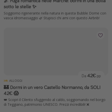
🌌 Fuga romantica nelle Marche: dormi in una Bolla
sotto le stelle ✨
Soggiorno rigenerante nella natura in questa Bubble Dome con
vasca idromassaggio 🌿 Stupisci chi ami con questo Airbnb!
42€
Da
pp
ALLOGGI
🏰 Dormi in un vero Castello Normanno, da SOLI
42€ 😱
👑 Scopri il Cilento sfuggendo al caldo, soggiornando nel borgo
di Teggiano, patrimonio UNESCO. Prezzi incredibili! ❌