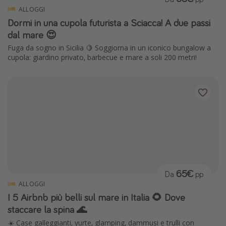
ALLOGGI
Dormi in una cupola futurista a Sciacca! A due passi
dal mare 😍
Fuga da sogno in Sicilia 🍋 Soggiorna in un iconico bungalow a
cupola: giardino privato, barbecue e mare a soli 200 metri!
65€
Da
pp
ALLOGGI
I 5 Airbnb più belli sul mare in Italia 🌻 Dove
staccare la spina 🌊
☀️ Case galleggianti, yurte, glamping, dammusi e trulli con