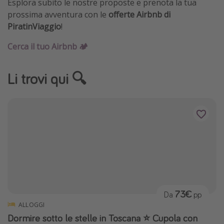
Esplora subito le nostre proposte e prenota la tua
Vacanze con bambini
prossima avventura con le
offerte Airbnb di
PiratinViaggio
!
Vacanze al mare
Viaggi per single
Cerca il tuo Airbnb 🏕️
Altri argomenti
Li trovi qui 🔍
Travel magazine
Calendario di viaggio
Festività del 2026
Città più visitate
73€
Da
pp
ALLOGGI
Dormire sotto le stelle in Toscana ⭐️ Cupola con