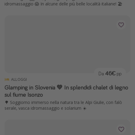
idromassaggio 😱 In alcune delle più belle località italiane! 🏖️
46€
Da
pp
ALLOGGI
Glamping in Slovenia 💚 In splendidi chalet di legno
sul fiume Isonzo
🌳 Soggiorno immerso nella natura tra le Alpi Giulie, con falò
serale, vasca idromassaggio e solarium ☀️