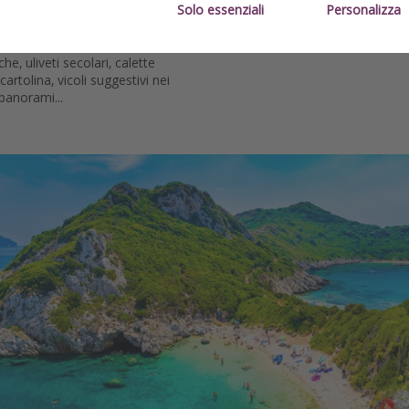
Solo essenziali
Personalizza
: spiagge da sogno, isole
che, uliveti secolari, calette
artolina, vicoli suggestivi nei
 panorami...