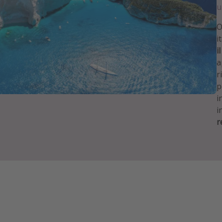
u
O
i
i
a
r
p
i
i
r