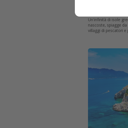
Vacanze in Grecia
greche e cultura
Un'infinità di isole gre
nascoste, spiagge da c
villaggi di pescatori e