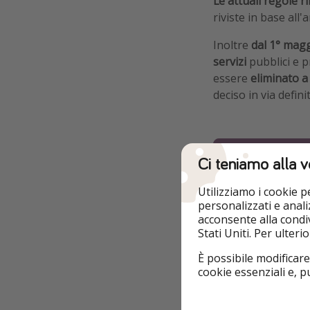
Le attuali regole 
riviste in base all
Inoltre
dal 1° magg
servizi
pubblici e p
essere
eliminato a 
deciso in via definit
Cerca offerte per l
Ci teniamo alla v
Utilizziamo i cookie 
personalizzati e analiz
acconsente alla condiv
Stati Uniti. Per ulter
È possibile modificare
cookie essenziali e, 
DESTINAZIONI