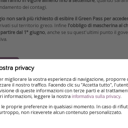
rimarranno in vigore almeno fino a settembre
, quando saran
'andamento dei contagi.
io non sarà più richiesto di esibire il Green Pass per acceder
rivati sul territorio greco. Infine
l'obbligo di mascherina al c
partire dal 1° giugno
, anche se su quest'ultimi punto il go
iva.
a Grecia
ostra privacy
per migliorare la vostra esperienza di navigazione, proporre
zare il nostro traffico. Facendo clic su "Accetta tutto", l'ute
isione di queste informazioni con terze parti e al trattament
iori informazioni, leggere la nostra
.
informativa sulla privacy
 le proprie preferenze in qualsiasi momento. In caso di rifiut
purtroppo, non riceverete alcun contenuto personalizzato.