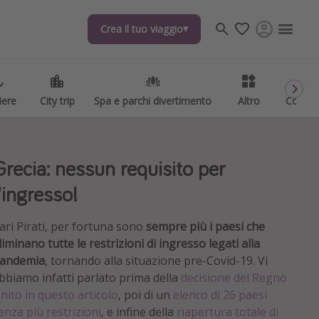
Crea il tuo viaggio
Crea il tuo viaggio
iere
iere
City trip
City trip
Spa e parchi divertimento
Spa e parchi divertimento
Altro
Altro
Codici
Codici
Grecia: nessun requisito per
l'ingresso!
ari Pirati, per fortuna sono
sempre più i paesi che
liminano tutte le restrizioni di ingresso legati alla
andemia
, tornando alla situazione pre-Covid-19. Vi
bbiamo infatti parlato prima della
decisione del Regno
nito in questo articolo
, poi di un
elenco di 26 paesi
enza più restrizioni
, e infine della
riapertura totale di