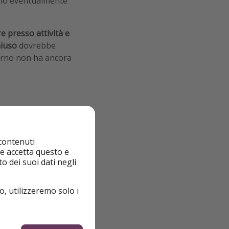
no eventualmente
e presso attività e
hiuso
dovrebbe
verno non ha ancora
 contenuti
nte accetta questo e
o dei suoi dati negli
o, utilizzeremo solo i