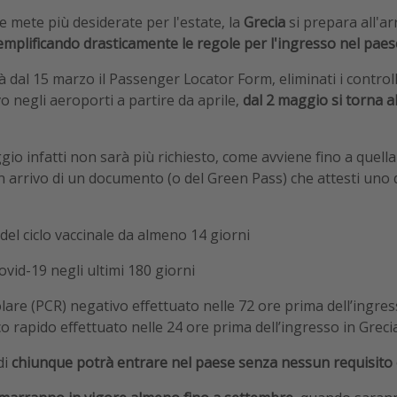
e mete più desiderate per l'estate, la
Grecia
si prepara all'arr
emplificando drasticamente le regole per l'ingresso nel paes
à dal 15 marzo il Passenger Locator Form, eliminati i control
o negli aeroporti a partire da aprile,
dal 2 maggio si torna a
gio infatti non sarà più richiesto, come avviene fino a quella
in arrivo di un documento (o del Green Pass) che attesti uno 
el ciclo vaccinale da almeno 14 giorni
vid-19 negli ultimi 180 giorni
are (PCR) negativo effettuato nelle 72 ore prima dell’ingres
 rapido effettuato nelle 24 ore prima dell’ingresso in Grecia
di
chiunque potrà entrare nel paese senza nessun requisito o