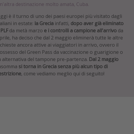
n'altra destinazione molto amata, Cuba.
ggi è il turno di uno dei paesi europei più visitato dagli
taliani in estate:
la Grecia
infatti,
dopo aver già eliminato
l PLF
da metà marzo
e i controlli a campione all'arrivo
da
prile, ha deciso che dal 2 maggio eliminerà tutte le altre
ichieste ancora attive ai viaggiatori in arrivo, ovvero il
ossesso del Green Pass da vaccinazione o guarigione o
n alternativa del tampone pre-partenza.
Dal 2 maggio
nsomma
si torna in Grecia senza più alcun tipo di
estrizione
, come vediamo meglio qui di seguito!