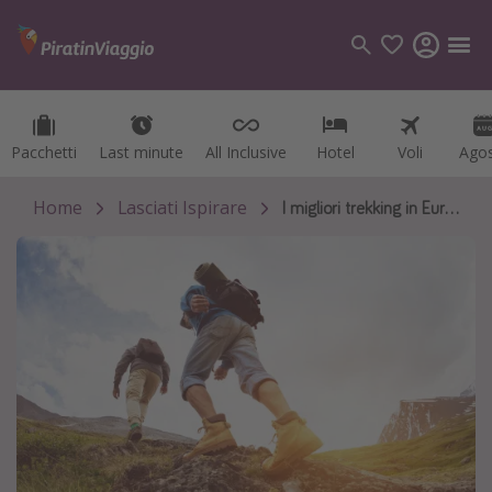
Pacchetti
Pacchetti
Last minute
Last minute
All Inclusive
All Inclusive
Hotel
Hotel
Voli
Voli
Ago
Ago
Categorie
Voli
Home
Lasciati Ispirare
I migliori trekking in Europa
Hotel
Vacanze
Crociere
Destinazioni
Tutte le destinazioni
Italia
Albania