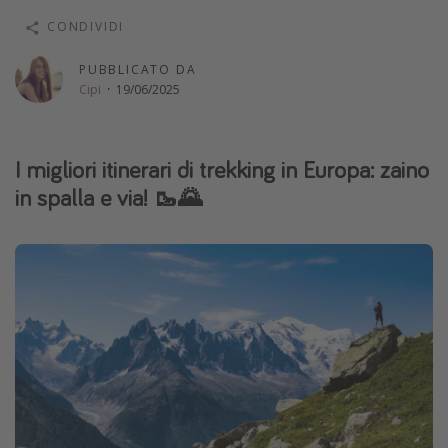
Vacanze con bambini
CONDIVIDI
Vacanze al mare
PUBBLICATO DA
Viaggi per single
Cipi
·
19/06/2025
Altri argomenti
I migliori itinerari di trekking in Europa: zaino
Travel magazine
in spalla e via! 🥾🌄
Calendario di viaggio
Festività del 2026
Città più visitate