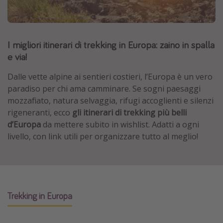
Grecia
Baleari
I migliori itinerari di trekking in Europa: zaino in spalla
Egitto
e via!
Tunisia
Malta
Dalle vette alpine ai sentieri costieri, l’Europa è un vero
paradiso per chi ama camminare. Se sogni paesaggi
Canarie
mozzafiato, natura selvaggia, rifugi accoglienti e silenzi
Capo Verde
rigeneranti, ecco
gli itinerari di trekking più belli
d’Europa
da mettere subito in wishlist. Adatti a ogni
livello, con link utili per organizzare tutto al meglio!
Tipo di vacanza
Vacanze last minute
Vacanze all inclusive
Vacanze estate 2026
Trekking in Europa
Vacanze di Pasqua 2026
Last minute capodanno