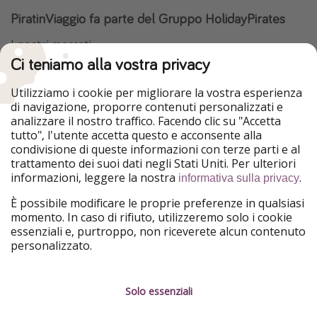
PiratinViaggio fa parte del Gruppo HolidayPirates
I nostri mercati
Ci teniamo alla vostra privacy
HolidayPirates
VakantiePiraten
WakacyjniPiraci
VoyagesPirates
Utilizziamo i cookie per migliorare la vostra esperienza
Ferienpiraten
Urlaubspiraten
di navigazione, proporre contenuti personalizzati e
Urlaubspiraten
ViajerosPiratas
analizzare il nostro traffico. Facendo clic su "Accetta
TravelPirates
tutto", l'utente accetta questo e acconsente alla
condivisione di queste informazioni con terze parti e al
Il nostro gruppo
trattamento dei suoi dati negli Stati Uniti. Per ulteriori
HolidayPirates Group
informazioni, leggere la nostra
.
informativa sulla privacy
Conoscici meglio
Informazioni legali
È possibile modificare le proprie preferenze in qualsiasi
momento. In caso di rifiuto, utilizzeremo solo i cookie
Chi siamo
Termini d' Uso
essenziali e, purtroppo, non riceverete alcun contenuto
personalizzato.
Lavora con noi
Informativa sulla privacy
Stampa
Note legali
Solo essenziali
Partner
Gestione dei servizi