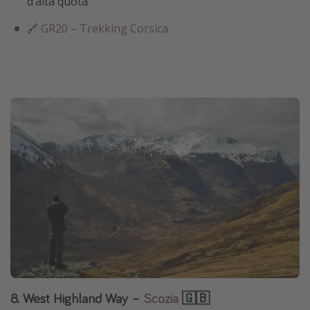
d’alta quota
🔗
GR20 – Trekking Corsica
8. West Highland Way –
Scozia
🇬🇧