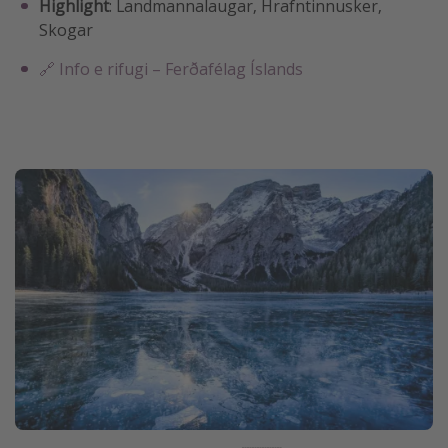
Highlight
: Landmannalaugar, Hrafntinnusker,
Skogar
🔗 Info e rifugi – Ferðafélag Íslands