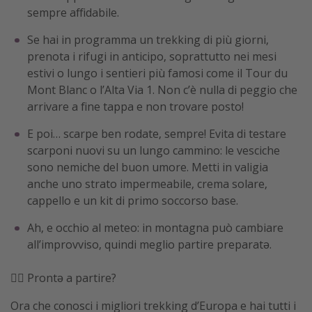
sempre affidabile.
Se hai in programma un trekking di più giorni,
prenota i rifugi in anticipo, soprattutto nei mesi
estivi o lungo i sentieri più famosi come il Tour du
Mont Blanc o l’Alta Via 1. Non c’è nulla di peggio che
arrivare a fine tappa e non trovare posto!
E poi… scarpe ben rodate, sempre! Evita di testare
scarponi nuovi su un lungo cammino: le vesciche
sono nemiche del buon umore. Metti in valigia
anche uno strato impermeabile, crema solare,
cappello e un kit di primo soccorso base.
Ah, e occhio al meteo: in montagna può cambiare
all’improvviso, quindi meglio partire preparatə.
🏴‍☠️ Prontə a partire?
Ora che conosci i migliori trekking d’Europa e hai tutti i