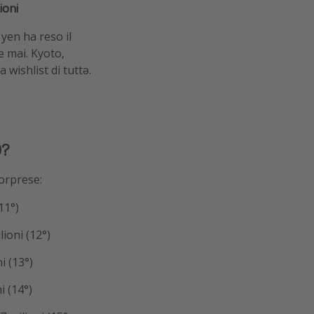
ioni
 yen ha reso il
e mai. Kyoto,
wishlist di tuttə.
0?
orprese:
11°)
lioni (12°)
i (13°)
i (14°)