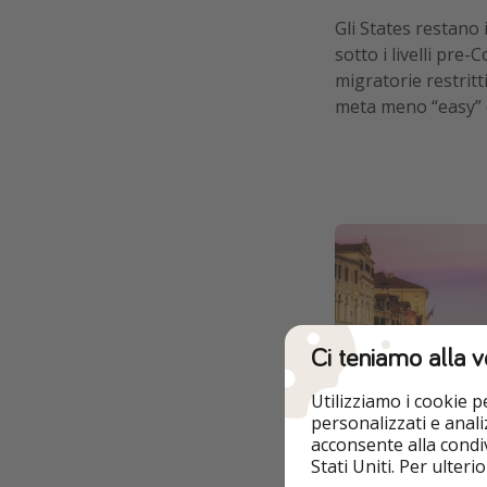
Gli States restano 
sotto i livelli pre-
migratorie restrit
meta meno “easy” 
Ci teniamo alla v
Utilizziamo i cookie 
personalizzati e analiz
acconsente alla condiv
Stati Uniti. Per ulter