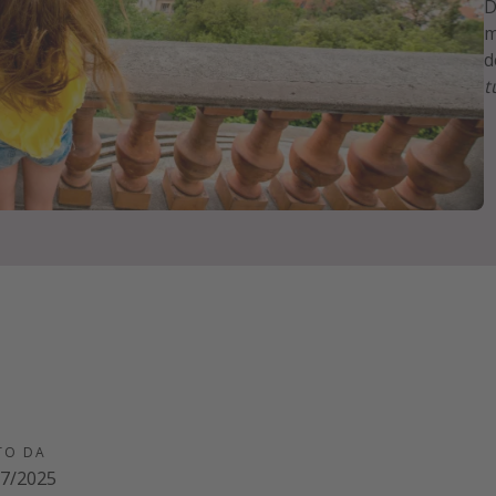
D
m
d
t
TO DA
07/2025