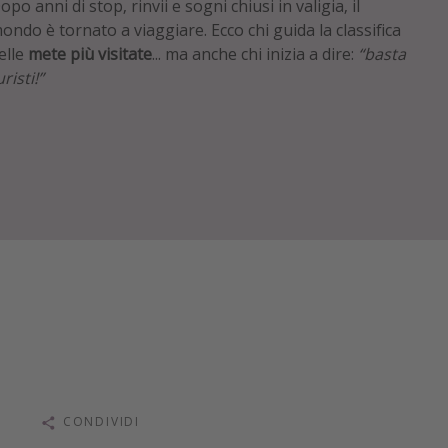
opo anni di stop, rinvii e sogni chiusi in valigia, il
ondo è tornato a viaggiare. Ecco chi guida la classifica
elle
mete più visitate
... ma anche chi inizia a dire:
“basta
uristi!”
CONDIVIDI