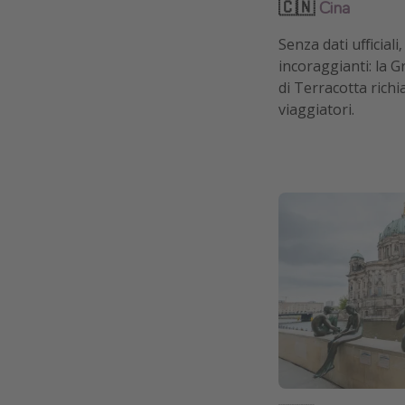
🇨🇳
Cina
Senza dati ufficial
incoraggianti: la G
di Terracotta ric
viaggiatori.