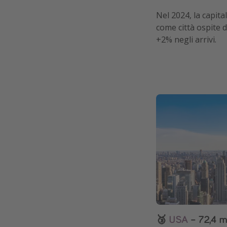
Nel 2024, la capita
come città ospite 
+2% negli arrivi.
🥉
USA
– 72,4 mi