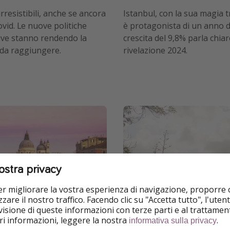
irresistibili, anche se ancora
Istanbul, con la sua magia t
Covid. Le nuove politiche
è protagonista di un anno d
tive stanno rendendo la
crescita del 9,8% parla chiar
da raggiungere.
rivelazione 2024.
ostra privacy
per migliorare la vostra esperienza di navigazione, proporre
zare il nostro traffico. Facendo clic su "Accetta tutto", l'ute
isione di queste informazioni con terze parti e al trattament
iori informazioni, leggere la nostra
.
informativa sulla privacy