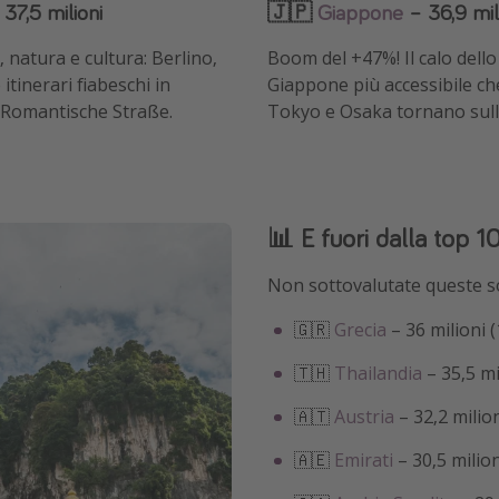
37,5 milioni
🇯🇵
Giappone
– 36,9 mil
, natura e cultura: Berlino,
Boom del +47%! Il calo dello
tinerari fiabeschi in
Giappone più accessibile ch
 Romantische Straße.
Tokyo e Osaka tornano sulla 
📊 E fuori dalla top 1
Non sottovalutate queste s
🇬🇷
Grecia
– 36 milioni (
🇹🇭
Thailandia
– 35,5 mi
🇦🇹
Austria
– 32,2 milion
🇦🇪
Emirati
– 30,5 milion