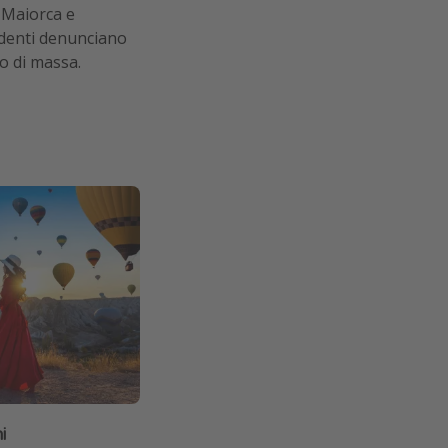
 Maiorca e
identi denunciano
mo di massa.
i