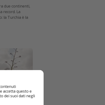
ra due continenti,
a record. La
o: la Turchia è la
 contenuti
nte accetta questo e
o dei suoi dati negli