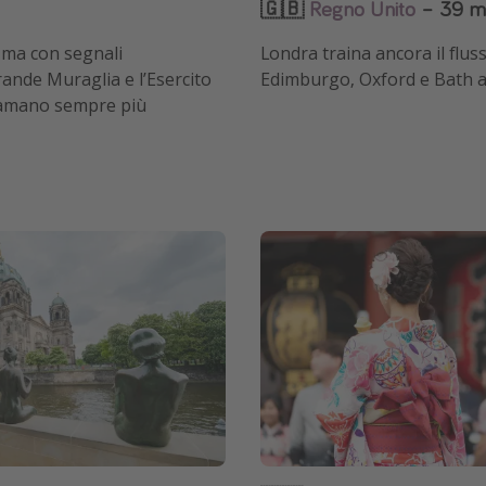
🇬🇧
Regno Unito
– 39 mi
i, ma con segnali
Londra traina ancora il fluss
rande Muraglia e l’Esercito
Edimburgo, Oxford e Bath a 
hiamano sempre più