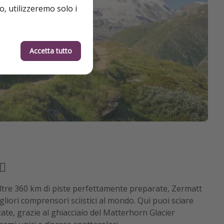
o, utilizzeremo solo i
Accetta tutto
♀️
tre 360 km di piste perfettamente preparate, Zermatt
liori comprensori sciistici al mondo. Qui puoi sciare
tate, grazie al ghiacciaio del Matterhorn Glacier