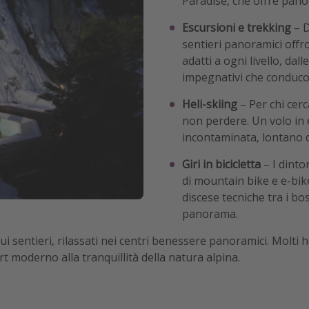
Paradise, che offre panor
Escursioni e trekking
– D
sentieri panoramici offro
adatti a ogni livello, dal
impegnativi che conducon
Heli-skiing
– Per chi cerc
non perdere. Un volo in e
incontaminata, lontano da
Giri in bicicletta
– I dinto
di mountain bike e e-bike
discese tecniche tra i bo
panorama.
i sentieri, rilassati nei centri benessere panoramici. Molti h
t moderno alla tranquillità della natura alpina.