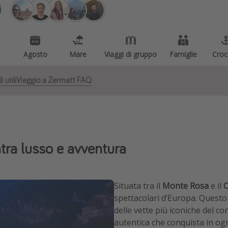
i
Agosto
Mare
Viaggi di gruppo
Famiglie
Croc
 utili
Viaggio a Zermatt FAQ
tra lusso e avventura
Situata tra il
Monte Rosa
e il
C
spettacolari d’Europa. Questo
delle vette più iconiche del 
autentica che conquista in ogn