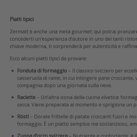
Piatti tipici
Zermatt è anche una meta gourmet: qui potrai pranzare 
concederti un’esperienza d’autore in uno dei tanti ristora
chiave moderna, ti sorprenderà per autenticità e raffina
Ecco alcuni piatti tipici da provare:
Fonduta di formaggio
– Il classico svizzero per ecce
casseruola di rame, in cui intingere pane croccante, 
compagnia dopo una giornata sulla neve.
Raclette
– Un’altra icona della cucina elvetica: formag
secca. Viene preparata al momento e sprigiona un pr
Rösti
– Dorate frittelle di patate croccanti fuori e m
formaggio. È un piatto semplice ma sostanzioso, amati
Zuppa d’orzo svizzera
– Nutriente e confortante, è il