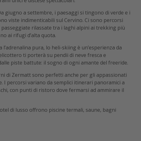
ami unici e discese spettacolari.
a giugno a settembre, i paesaggi si tingono di verde e i
no viste indimenticabili sul Cervino. Ci sono percorsi
le passeggiate rilassate tra i laghi alpini ai trekking più
o ai rifugi d’alta quota.
a l’adrenalina pura, lo heli-skiing è un’esperienza da
licottero ti porterà su pendii di neve fresca e
lle piste battute: il sogno di ogni amante del freeride.
rni di Zermatt sono perfetti anche per gli appassionati
. I percorsi variano da semplici itinerari panoramici a
schi, con punti di ristoro dove fermarsi ad ammirare il
otel di lusso offrono piscine termali, saune, bagni