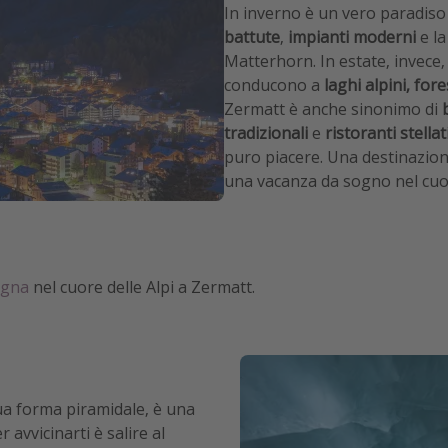
In inverno è un vero paradiso 
battute
,
impianti moderni
e la
Matterhorn. In estate, invece, 
conducono a
laghi alpini, for
Zermatt è anche sinonimo di
tradizionali
e
ristoranti stellat
puro piacere. Una destinazion
una vacanza da sogno nel cuore
agna
nel cuore delle Alpi a Zermatt.
sua forma piramidale, è una
 avvicinarti è salire al