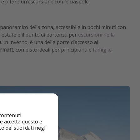
re o fare un’escursione con le ciaspole.
anoramico della zona, accessibile in pochi minuti con
n estate è il punto di partenza per
escursioni nella
e
. In inverno, è una delle porte d’accesso al
ermatt
, con piste ideali per principianti e
famiglie
.
 contenuti
nte accetta questo e
o dei suoi dati negli