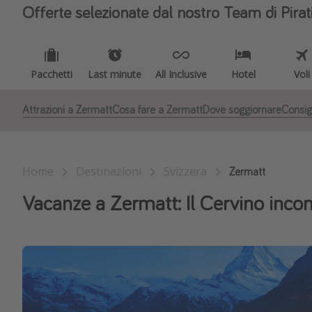
Offerte selezionate dal nostro Team di Pirat
Pacchetti
Last minute
All Inclusive
Hotel
Voli
Attrazioni a Zermatt
Cosa fare a Zermatt
Dove soggiornare
Consigli
Home
Destinazioni
Svizzera
Zermatt
Vacanze a Zermatt: Il Cervino incon