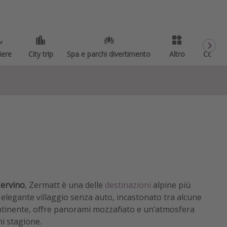
iere
City trip
Spa e parchi divertimento
Altro
Codici
ervino
, Zermatt è una delle
destinazioni
alpine più
 elegante villaggio senza auto, incastonato tra alcune
continente, offre panorami mozzafiato e un’atmosfera
i stagione.