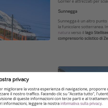
Gorner e attrezzati per scia
Sunnegga
Sunnegga è un altro punto p
la funicolare sotterranea. I
natura
verso il
lago Stellise
comprensorio sciistico di Z
ostra privacy
pino, con stradine
gia per le vie alla scoperta
per migliorare la vostra esperienza di navigazione, proporre
e racconta la storia delle
zare il nostro traffico. Facendo clic su "Accetta tutto", l'ute
ra negozi di articoli sportivi
isione di queste informazioni con terze parti e al trattament
iori informazioni, leggere la nostra
.
informativa sulla privacy