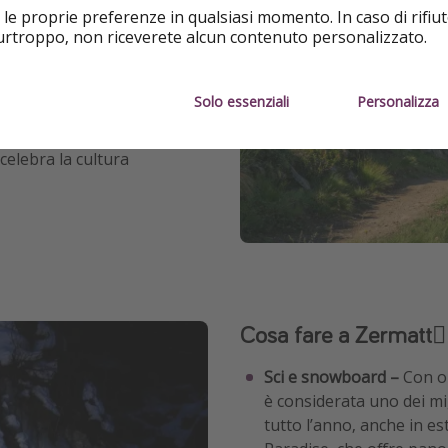
 le proprie preferenze in qualsiasi momento. In caso di rifiut
purtroppo, non riceverete alcun contenuto personalizzato.
permessi sono taxi elettrici,
gna, tutti molto efficienti.
Solo essenziali
Personalizza
ontano 1865.
celebra la cultura
Cosa fare a Zermatt🚴‍
Sci e snowboard –
Con ol
è considerata uno dei mig
tutto l’anno, anche in es