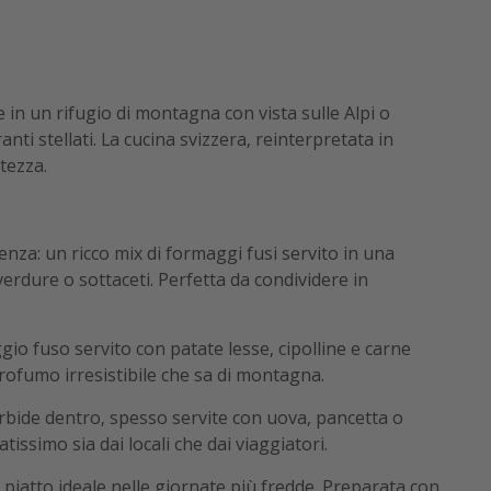
in un rifugio di montagna con vista sulle Alpi o
nti stellati. La cucina svizzera, reinterpretata in
tezza.
llenza: un ricco mix di formaggi fusi servito in una
verdure o sottaceti. Perfetta da condividere in
gio fuso servito con patate lesse, cipolline e carne
ofumo irresistibile che sa di montagna.
orbide dentro, spesso servite con uova, pancetta o
ssimo sia dai locali che dai viaggiatori.
 piatto ideale nelle giornate più fredde. Preparata con