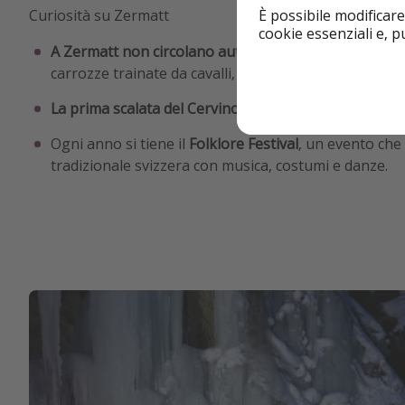
Curiosità su Zermatt
È possibile modificare
cookie essenziali e, 
A Zermatt non circolano automobili
: gli unici mezzi 
carrozze trainate da cavalli, funivie e trenini di monta
La prima scalata del Cervino
è stata effettuata nel l
Ogni anno si tiene il
Folklore Festival
, un evento che 
tradizionale svizzera con musica, costumi e danze.