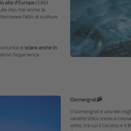
iù alta d'Europa
(3.883
lle Alpi. Hai anche la
tterraneo fatto di sculture
portunità di
sciare anche in
endono l’esperienza
Gornergrat🚠
Il Gornergrat è uno dei migl
caratteristico treno a crema
vette, tra cui il Cervino e i