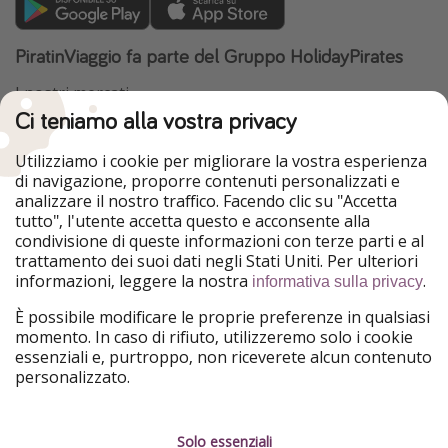
PiratinViaggio fa parte del Gruppo HolidayPirates
I nostri mercati
Ci teniamo alla vostra privacy
HolidayPirates
VakantiePiraten
WakacyjniPiraci
VoyagesPirates
Utilizziamo i cookie per migliorare la vostra esperienza
Ferienpiraten
Urlaubspiraten
di navigazione, proporre contenuti personalizzati e
Urlaubspiraten
ViajerosPiratas
analizzare il nostro traffico. Facendo clic su "Accetta
TravelPirates
tutto", l'utente accetta questo e acconsente alla
condivisione di queste informazioni con terze parti e al
Il nostro gruppo
trattamento dei suoi dati negli Stati Uniti. Per ulteriori
HolidayPirates Group
informazioni, leggere la nostra
.
informativa sulla privacy
Conoscici meglio
Informazioni legali
È possibile modificare le proprie preferenze in qualsiasi
momento. In caso di rifiuto, utilizzeremo solo i cookie
Chi siamo
Termini d' Uso
essenziali e, purtroppo, non riceverete alcun contenuto
personalizzato.
Lavora con noi
Informativa sulla privacy
Stampa
Note legali
Solo essenziali