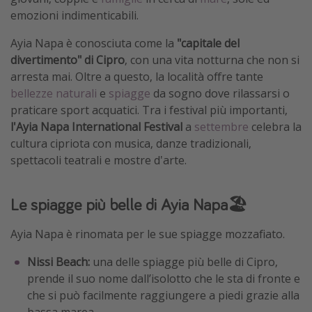
emozioni indimenticabili.
Vacanze con bambini
Vacanze al mare
Ayia Napa è conosciuta come la
"capitale del
divertimento" di Cipro
, con una vita notturna che non si
Viaggi per single
arresta mai. Oltre a questo, la località offre tante
bellezze naturali
e
spiagge
da sogno dove rilassarsi o
Altri argomenti
praticare sport acquatici. Tra i festival più importanti,
l'Ayia Napa International Festival
a
settembre
celebra la
Travel magazine
cultura cipriota con musica, danze tradizionali,
Calendario di viaggio
spettacoli teatrali e mostre d'arte.
Festività del 2026
Città più visitate
Le spiagge più belle di Ayia Napa🏖️
Ayia Napa è rinomata per le sue spiagge mozzafiato.
Nissi Beach:
una delle spiagge più belle di Cipro,
prende il suo nome dall’isolotto che le sta di fronte e
che si può facilmente raggiungere a piedi grazie alla