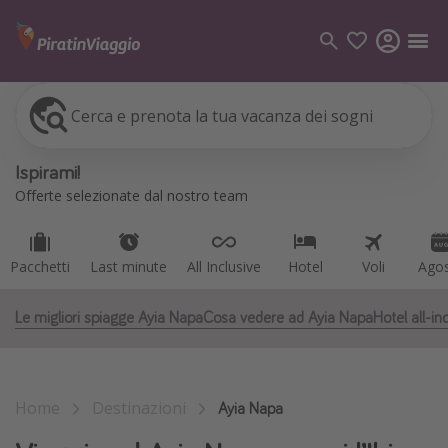
Cerca e prenota la tua vacanza dei sogni
Pacchetti
Last minute
All Inclusive
Hotel
Voli
Ago
Categorie
Ispirami!
Voli
Offerte selezionate dal nostro team
Hotel
Vacanze
Pacchetti
Last minute
All Inclusive
Hotel
Voli
Ago
Crociere
Le migliori spiagge Ayia Napa
Cosa vedere ad Ayia Napa
Hotel all-in
Destinazioni
Tutte le destinazioni
Home
Destinazioni
Italia
Ayia Napa
Albania