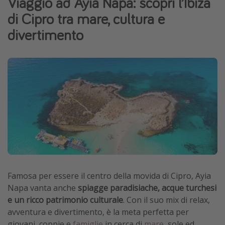
Viaggio ad Ayia Napa: scopri l’Ibiza
Grecia
di Cipro tra mare, cultura e
Baleari
divertimento
Egitto
Tunisia
Malta
Canarie
Capo Verde
Tipo di vacanza
Vacanze last minute
Vacanze all inclusive
Famosa per essere il centro della movida di Cipro, Ayia
Napa vanta anche
spiagge paradisiache, acque turchesi
Vacanze estate 2026
e un ricco patrimonio culturale
. Con il suo mix di relax,
Vacanze di Pasqua 2026
avventura e divertimento, è la meta perfetta per
Last minute capodanno
giovani, coppie e
famiglie
in cerca di
mare
, sole ed