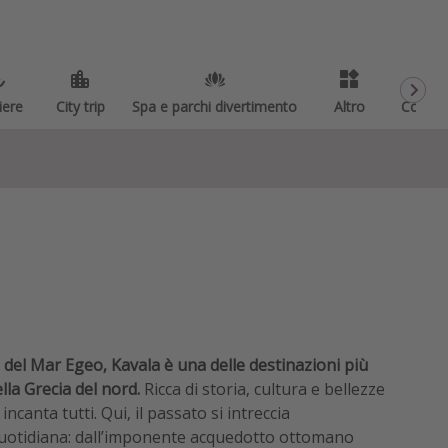
iere
City trip
Spa e parchi divertimento
Altro
Codici
i del Mar Egeo, Kavala è una delle destinazioni più
lla Grecia del nord.
Ricca di storia, cultura e bellezze
incanta tutti. Qui, il passato si intreccia
uotidiana: dall’imponente acquedotto ottomano