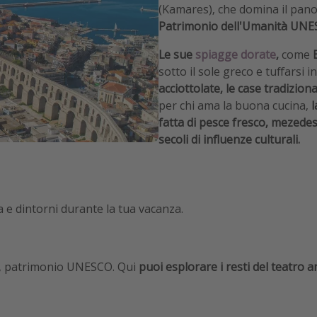
(Kamares), che domina il panoram
Patrimonio dell'Umanità UNESC
Le sue
spiagge dorate
,
come
sotto il sole greco e tuffarsi 
acciottolate, le case tradiziona
per chi ama la buona cucina,
l
fatta di pesce fresco, mezedes
secoli di influenze culturali.
la e dintorni durante la tua vacanza.
ppi, patrimonio UNESCO. Qui
puoi esplorare i resti del teatro 