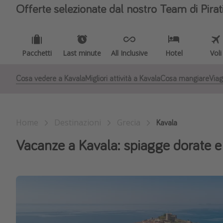
Offerte selezionate dal nostro Team di Pirat
Pacchetti
Last minute
All Inclusive
Hotel
Voli
Cosa vedere a Kavala
Migliori attività a Kavala
Cosa mangiare
Viag
Home
Destinazioni
Grecia
Kavala
Vacanze a Kavala: spiagge dorate e 