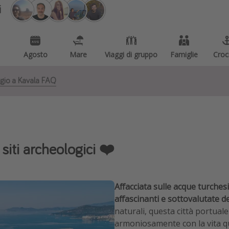
i
Agosto
Mare
Viaggi di gruppo
Famiglie
Croc
gio a Kavala FAQ
siti archeologici ❤️
Affacciata sulle acque turches
affascinanti e sottovalutate de
naturali, questa città portuale 
armoniosamente con la vita q