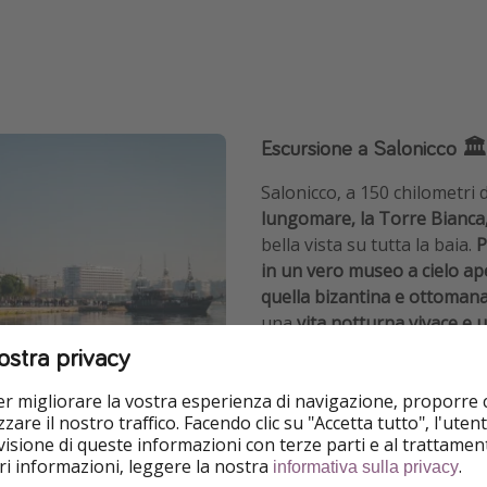
Escursione a Salonicco 🏛️
Salonicco, a 150 chilometri 
lungomare, la Torre Bianca, u
bella vista su tutta la baia.
P
in un vero museo a cielo a
quella bizantina e ottoman
una
vita notturna vivace e
tradizionali come Modiano e
ostra privacy
appena grigliato.
Le taverne
per migliorare la vostra esperienza di navigazione, proporre
orientali e mediterranee
, c
zare il nostro traffico. Facendo clic su "Accetta tutto", l'ute
gustare in ogni angolo del c
isione di queste informazioni con terze parti e al trattament
iori informazioni, leggere la nostra
.
informativa sulla privacy