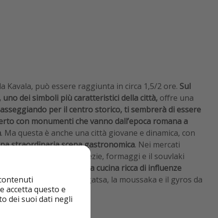
da Kavala, può essere raggiunta in circa 1,5/2 ore.
Sul
no dei simboli più caratteristici della città,
offre una
asseggiando per il centro storico, ti sembrerà di essere
perto con monumenti che vanno dall’epoca romana a
a
. Ma questa è anche una città giovane e dinamica, con
 una straordinaria scena gastronomica
. Nei mercati
 Kapani puoi trovare spezie, formaggi e il souvlaki
 e i ristoranti offrono una cucina ricca di influenze
 contenuti
on specialità come la bougatsa, la moussaka e il gyros da
nte accetta questo e
entro abitato.
o dei suoi dati negli