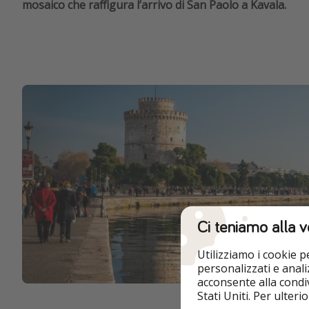
mosaico che raffigura l’arrivo di San Paolo a Kavala.
Ci teniamo alla v
Utilizziamo i cookie 
personalizzati e analiz
acconsente alla condiv
Stati Uniti. Per ulter