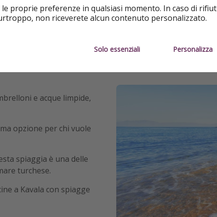
 le proprie preferenze in qualsiasi momento. In caso di rifiut
purtroppo, non riceverete alcun contenuto personalizzato.
Solo essenziali
Personalizza
 Ecco una lista di quelle imperdibili.
brelloni e acque limpide,
ttima opzione per chi vuole
uesta spiaggia è una delle
 mare turchese.
vicine a Kavala con spiagge