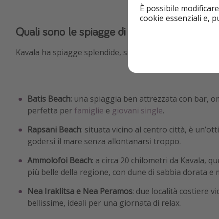
È possibile modificare
cookie essenziali e, 
Quali sono le spiagge di Kavala?⛱️
Kavala ha spiagge splendide, sia in città che nei dintorni.
Batis Beach:
una spiaggia ben attrezzata con bar, om
perfetta per
famiglie
e
giovani single
.
Rapsani Beach
: situata vicino al centro città, è un’o
godersi il mare senza allontanarsi troppo.
Ammolofoi Beach
: a circa 20 chilometri da Kavala, q
più belle della regione, con dune di sabbia dorata e
Nea Iraklitsa e Nea Peramos
: due località costiere 
bellissime, ideali per una giornata di relax.