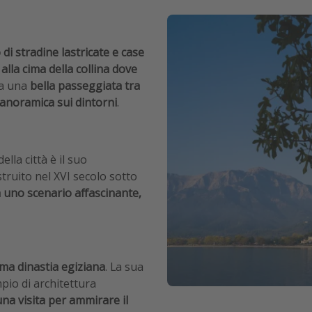
 di stradine lastricate e case
alla cima della collina dove
ala una
bella passeggiata tra
panoramica sui dintorni
.
la città è il suo
ruito nel XVI secolo sotto
a uno scenario affascinante,
tima dinastia egiziana
. La sua
pio di architettura
una visita per ammirare il