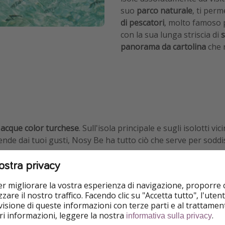
suo
parco naturale
, ti perm
di pescatori
, molto famoso p
con la sua lunga striscia di
s
panorama da cartolina
che 
e acque color turchese
. Sull'isola principale e sugli isolotti vi
pende dai tuoi gusti, Nosy Be ha tutto ciò che serve per soddisfa
ostra privacy
per migliorare la vostra esperienza di navigazione, proporre
zare il nostro traffico. Facendo clic su "Accetta tutto", l'ute
considerata
la spiaggia più
isione di queste informazioni con terze parti e al trattament
abbia bianca finissima e le
iori informazioni, leggere la nostra
.
informativa sulla privacy