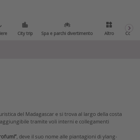
iere
City trip
Spa e parchi divertimento
Altro
Codici
uristica del Madagascar e si trova al largo della costa
aggiungibile tramite voli interni e collegamenti
profumi”
, deve il suo nome alle piantagioni di ylang-