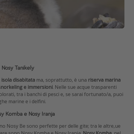
i Nosy Tanikely
 isola disabitata
ma, soprattutto, è una
riserva marina
snorkeling e immersioni
. Nelle sue acque trasparenti
olorati, tra i banchi di pesci e, se sarai fortunato/a, puoi
he marine e i delfini.
Nosy Komba e Nosy Iranja
no Nosy Be sono perfette per delle gite; tra le altre,ue
itare sono Nosy Komba e Nosy Iranja.
Nosy Komba
, nel