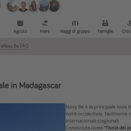
i
Agosto
Mare
Viaggi di gruppo
Famiglie
Croc
re
Nosy Be FAQ
cale in Madagascar
Nosy Be è la principale isola t
nord-occidentale, facilmente r
internazionali stagionali.
Conosciuta come
“l’isola dei 