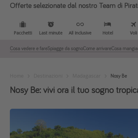
Offerte selezionate dal nostro Team di Pirat
Pacchetti
Last minute
All Inclusive
Hotel
Voli
Cosa vedere e fare
Spiagge da sogno
Come arrivare
Cosa mangia
Home
Destinazioni
Madagascar
Nosy Be
Nosy Be: vivi ora il tuo sogno tropi