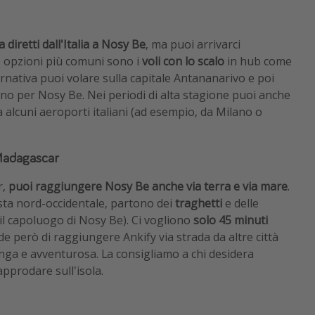
 diretti dall'Italia a Nosy Be
, ma puoi arrivarci
e opzioni più comuni sono i
voli con lo scalo
in hub come
ternativa puoi volare sulla capitale Antananarivo e poi
no per Nosy Be. Nei periodi di alta stagione puoi anche
da alcuni aeroporti italiani (ad esempio, da Milano o
 Madagascar
r,
puoi raggiungere Nosy Be anche via terra e via mare
.
osta nord-occidentale, partono dei
traghetti
e delle
(il capoluogo di Nosy Be). Ci vogliono
solo 45 minuti
de però di raggiungere Ankify via strada da altre città
unga e avventurosa. La consigliamo a chi desidera
approdare sull'isola.