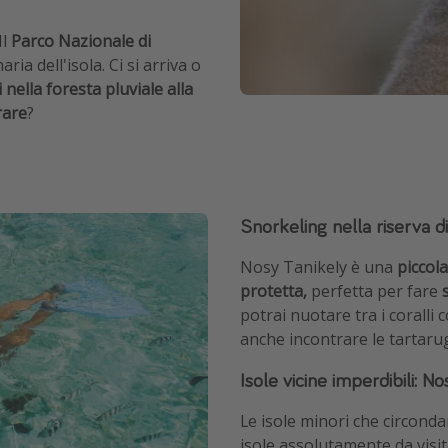
Il
Parco Nazionale di
ia dell'isola. Ci si arriva o
 nella foresta pluviale alla
rare
?
Snorkeling nella riserva d
Nosy Tanikely è una
piccola
protetta,
perfetta per fare
potrai nuotare tra i coralli c
anche incontrare le tartarug
Isole vicine imperdibili: 
Le isole minori che circonda
isole assolutamente da vis