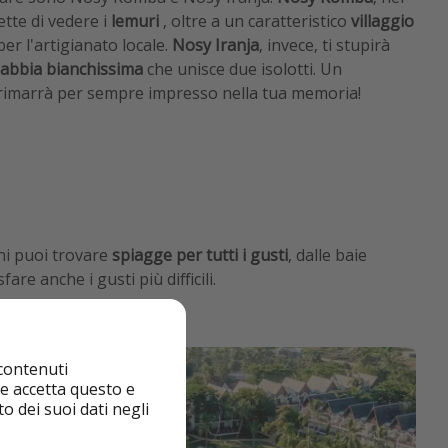
ette di vedere i
lemuri
, oltre a un caratteristico
villaggio
er l'artigianato locale.
Nosy Iranja
, invece, ti stupirà
abbia bianchissima
che unisce due isolotti. Un
rimarrà per sempre impresso nella tua memoria!
cini puoi trovare
spiagge per tutti i gusti
, dalle baie
re anche i gusti più difficili.
 contenuti
nte accetta questo e
o dei suoi dati negli