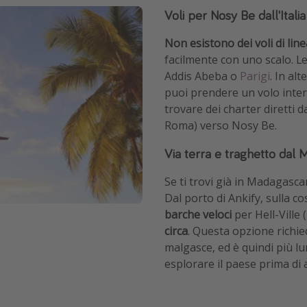
Voli per Nosy Be dall'Italia
Non esistono dei voli di linea
facilmente con uno scalo. L
Addis Abeba o
Parigi
. In al
puoi prendere un volo inter
trovare dei charter diretti 
Roma) verso Nosy Be.
Via terra e traghetto dal
Se ti trovi già in Madagasca
Dal porto di Ankify, sulla c
barche veloci
per Hell-Ville 
circa
. Questa opzione richie
malgasce, ed è quindi più l
esplorare il paese prima di 