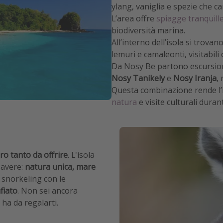
ylang, vaniglia e spezie che ca
L’area offre
spiagge tranquille
biodiversità marina.
All’interno dell’isola si trovan
lemuri e camaleonti, visitabili
Da Nosy Be partono escursion
Nosy Tanikely
e
Nosy Iranja
,
Questa combinazione rende l’
natura
e visite culturali duran
o tanto da offrire
. L'isola
 avere:
natura unica, mare
e snorkeling con le
fiato
. Non sei ancora
ha da regalarti.