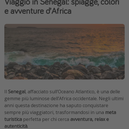
Viaggio in Senegal: spiagge, colori
Grecia
e avventure d’Africa
Baleari
Egitto
Tunisia
Malta
Canarie
Capo Verde
Tipo di vacanza
Vacanze last minute
Il
Senegal
, affacciato sull’Oceano Atlantico, è una delle
gemme più luminose dell’Africa occidentale. Negli ultimi
Vacanze all inclusive
anni questa destinazione ha saputo conquistare
Vacanze estate 2026
sempre più viaggiatori, trasformandosi in una
meta
Vacanze di Pasqua 2026
turistica
perfetta per chi cerca
avventura, relax e
autenticità
.
Last minute capodanno