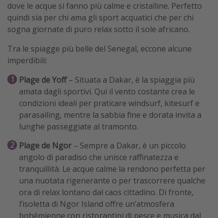
dove le acque si fanno più calme e cristalline. Perfetto
quindi sia per chi ama gli sport acquatici che per chi
sogna giornate di puro relax sotto il sole africano.
Tra le spiagge più belle del Senegal, eccone alcune
imperdibili:
Plage de Yoff
– Situata a Dakar, è la spiaggia più
amata dagli sportivi. Qui il vento costante crea le
condizioni ideali per praticare windsurf, kitesurf e
parasailing, mentre la sabbia fine e dorata invita a
lunghe passeggiate al tramonto.
Plage de Ngor
– Sempre a Dakar, è un piccolo
angolo di paradiso che unisce raffinatezza e
tranquillità. Le acque calme la rendono perfetta per
una nuotata rigenerante o per trascorrere qualche
ora di relax lontano dal caos cittadino. Di fronte,
l’isoletta di Ngor Island offre un’atmosfera
bohémienne con ristorantini di pesce e musica dal