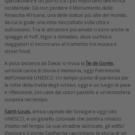
spettacolare e un porto tra i più importanti dell’Africa
occidentale. Da non perdere il Monumento della
Rinascita Africana, una delle statue più alte del mondo,
da cui si gode una vista mozzafiato sulla città e
sull’oceano. Tra le attrazioni più amate ci sono anche le
spiagge di Yoff, Ngor e Almadies, dove surfisti e
viaggiatori si incontrano al tramonto tra musica e
street food.
A poca distanza da Dakar si trova la
Île de Gorée,
un’isola carica di storia e memoria, oggi Patrimonio
dell’Umanità UNESCO. Un tempo punto di partenza per
le rotte della tratta degli schiavi, oggi è un luogo di pace
e riflessione, con case dai colori pastello e un’atmosfera
sospesa nel tempo.
Saint-Louis,
antica capitale del Senegal e oggi sito
UNESCO, è un gioiello coloniale che sembra rimasto
intatto nel tempo. Le sue stradine lastricate, gli edifici
d’epoca e il ponte Faidherbe raccontano la storia di un