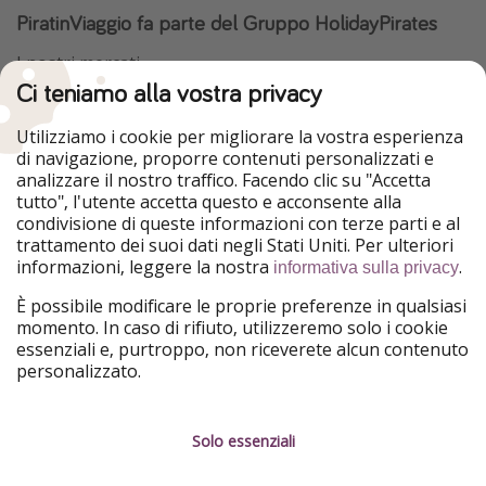
PiratinViaggio fa parte del Gruppo HolidayPirates
I nostri mercati
Ci teniamo alla vostra privacy
HolidayPirates
VakantiePiraten
WakacyjniPiraci
VoyagesPirates
Utilizziamo i cookie per migliorare la vostra esperienza
Ferienpiraten
Urlaubspiraten
di navigazione, proporre contenuti personalizzati e
Urlaubspiraten
ViajerosPiratas
analizzare il nostro traffico. Facendo clic su "Accetta
TravelPirates
tutto", l'utente accetta questo e acconsente alla
condivisione di queste informazioni con terze parti e al
Il nostro gruppo
trattamento dei suoi dati negli Stati Uniti. Per ulteriori
HolidayPirates Group
informazioni, leggere la nostra
.
informativa sulla privacy
Conoscici meglio
Informazioni legali
È possibile modificare le proprie preferenze in qualsiasi
momento. In caso di rifiuto, utilizzeremo solo i cookie
Chi siamo
Termini d' Uso
essenziali e, purtroppo, non riceverete alcun contenuto
personalizzato.
Lavora con noi
Informativa sulla privacy
Stampa
Note legali
Solo essenziali
Partner
Gestione dei servizi