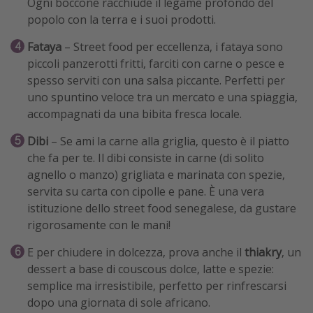
Ogni boccone racchiude il legame profondo del
popolo con la terra e i suoi prodotti.
Fataya
– Street food per eccellenza, i fataya sono
piccoli panzerotti fritti, farciti con carne o pesce e
spesso serviti con una salsa piccante. Perfetti per
uno spuntino veloce tra un mercato e una spiaggia,
accompagnati da una bibita fresca locale.
Dibi
– Se ami la carne alla griglia, questo è il piatto
che fa per te. Il dibi consiste in carne (di solito
agnello o manzo) grigliata e marinata con spezie,
servita su carta con cipolle e pane. È una vera
istituzione dello street food senegalese, da gustare
rigorosamente con le mani!
E per chiudere in dolcezza, prova anche il
thiakry
, un
dessert a base di couscous dolce, latte e spezie:
semplice ma irresistibile, perfetto per rinfrescarsi
dopo una giornata di sole africano.