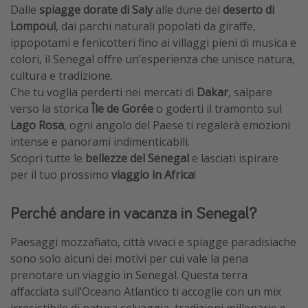
Dalle
spiagge dorate di Saly
alle dune del
deserto di
Vacanze con bambini
Lompoul
, dai parchi naturali popolati da giraffe,
Vacanze al mare
ippopotami e fenicotteri fino ai villaggi pieni di musica e
colori, il Senegal offre un’esperienza che unisce natura,
Viaggi per single
cultura e tradizione.
Che tu voglia perderti nei mercati di
Dakar
, salpare
Altri argomenti
verso la storica
Île de Gorée
o goderti il tramonto sul
Lago Rosa
, ogni angolo del Paese ti regalerà emozioni
Travel magazine
intense e panorami indimenticabili.
Calendario di viaggio
Scopri tutte le
bellezze del Senegal
e lasciati ispirare
Festività del 2026
per il tuo prossimo
viaggio in Africa
!
Città più visitate
Perché andare in vacanza in Senegal?
Paesaggi mozzafiato, città vivaci e spiagge paradisiache
sono solo alcuni dei motivi per cui vale la pena
prenotare un viaggio in Senegal. Questa terra
affacciata sull’Oceano Atlantico ti accoglie con un mix