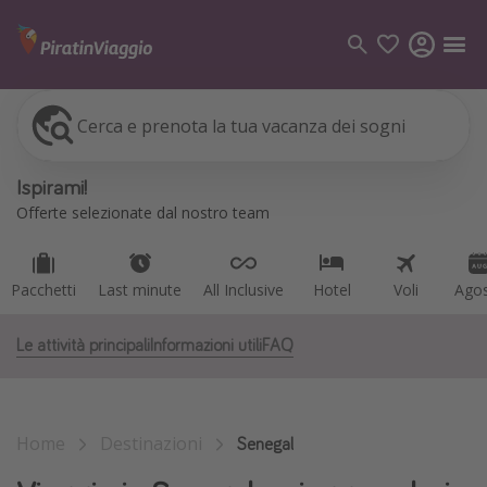
Cerca e prenota la tua vacanza dei sogni
Pacchetti
Last minute
All Inclusive
Hotel
Voli
Ago
Categorie
Ispirami!
Voli
Offerte selezionate dal nostro team
Hotel
Vacanze
Pacchetti
Last minute
All Inclusive
Hotel
Voli
Ago
Crociere
Le attività principali
Informazioni utili
FAQ
Destinazioni
Tutte le destinazioni
Home
Destinazioni
Italia
Senegal
Albania