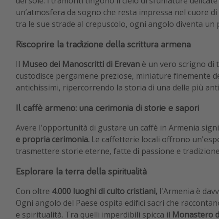
del sole: i tramonti tingono il cielo di sfumature delicat
un’atmosfera da sogno che resta impressa nel cuore di c
tra le sue strade al crepuscolo, ogni angolo diventa un 
Riscoprire la tradizione della scrittura armena
Il
Museo dei Manoscritti di Erevan
è un vero scrigno di 
custodisce pergamene preziose, miniature finemente d
antichissimi, ripercorrendo la storia di una delle più ant
Il caffè armeno: una cerimonia di storie e sapori
Avere l'opportunità di gustare un caffè in Armenia sign
e propria cerimonia.
Le caffetterie locali offrono un'esp
trasmettere storie eterne, fatte di passione e tradizione
Esplorare la terra della spiritualità
Con oltre
4.000 luoghi di culto cristiani,
l'Armenia è davve
Ogni angolo del Paese ospita edifici sacri che raccontano
e spiritualità. Tra quelli imperdibili spicca il
Monastero d