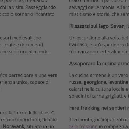
e e poetiche, regalando
cielo e natura: il percorso 
hi la visita. Passeggiando
selvaggi dell’Armenia. All’ar
piccolo scenario incantato.
misticismo e storia, che sem
Rilassarsi sul lago Sevan,
tesori medievali che
Un'escursione alla volta del
ecorate e documenti
Caucaso
, è un'esperienza d
iche scritture al mondo.
ti rimarranno letteralmente
Assaporare la cucina armen
ifica partecipare a una
vera
La cucina armena è un vero
erienza unica, capace di
russe, georgiane, levantine
.
calarsi nella cultura locale 
spiedini di carne grigliati, e
Fare trekking nei sentier
ro la “terra delle chiese”.
 storie importanti, di fede
Tra montagne imponenti e v
i Noravank
, situato in un
fare trekking
in compagnia. I