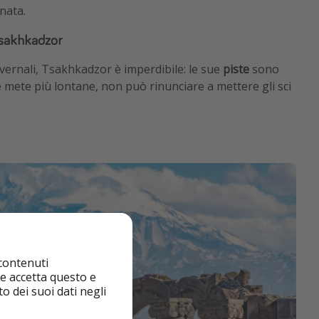
nata.
 Tsakhkadzor
nvernali, Tsakhkadzor è imperdibile: le sue
piste
sono
e mete più lontane, non può rinunciare a mettere gli sci
 contenuti
nte accetta questo e
o dei suoi dati negli