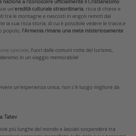
a nazione a riconoscere ufficialmente il Cristianesimo
sce un'
eredità culturale straordinaria
, ricca di chiese e
ati tra le montagne e nascosti in angoli remoti dal
e la sua ricca storia, di cui è possibile vedere le tracce,e
uo popolo,
l'Armenia rimane una meta misteriosamente
ione speciale
, fuori dalle comuni rotte del turismo,
guideremo in un viaggio memorabile!
vivere un'esperienza unica, non c'è luogo migliore da
 a Tatev
nivie più lunghe del mondo e lasciati sospendere tra