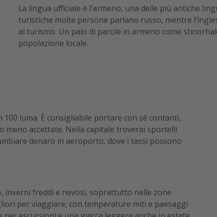
La lingua ufficiale è l’armeno, una delle più antiche l
turistiche molte persone parlano russo, mentre l’inglese
al turismo. Un paio di parole in armeno come shnorha
popolazione locale.
 100 luma. È consigliabile portare con sé contanti,
o meno accettate. Nella capitale troverai sportelli
i cambiare denaro in aeroporto, dove i tassi possono
, inverni freddi e nevosi, soprattutto nelle zone
liori per viaggiare, con temperature miti e paesaggi
e per escursioni e una giacca leggera anche in estate,