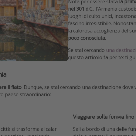
Nota per essere stata
la prim
nel 301 d.C.
, l'Armenia custodi
luoghi di culto unici, incaston
fascino irresistibile. Nonostant
la calorosa accoglienza del s
poco conosciuta
.
Se stai cercando
una destinaz
questo articolo fa per te: ti 
nia
re il fiato
. Dunque, se stai cercando una destinazione dove 
to paese straordinario:
Viaggiare sulla funivia fino
città si trasforma al calar
Sali a bordo di una delle fu