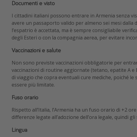
Documenti e visto
I cittadini italiani possono entrare in Armenia senza vist
avere un passaporto valido per almeno sei mesi dalla da
l’espatrio è accettata, ma è sempre consigliabile verifica
degli Esteri o con la compagnia aerea, per evitare inco
Vaccinazioni e salute
Non sono previste vaccinazioni obbligatorie per entrar
vaccinazioni di routine aggiornate (tetano, epatite A e B
di viaggio che copra eventuali cure mediche, poiché le 
essere più limitate.
Fuso orario
Rispetto all’Italia, l’Armenia ha un fuso orario di +2 or
differenze legate all’adozione dell’ora legale, quindi gl
Lingua