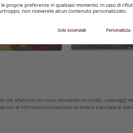
 le proprie preferenze in qualsiasi momento. In caso di rifiut
purtroppo, non riceverete alcun contenuto personalizzato.
Solo essenziali
Personalizza
se che affascina con i suoi monasteri arroccati, i paesaggi m
uida con le informazioni essenziali da tenere a portata di ma