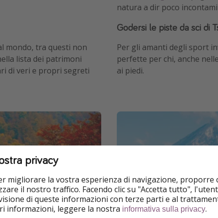
natura a dir poco incontami
Godersi le piste da sci di
 al mondo, tra questi non
Per gli amanti degli sport i
ella lista dei patrimoni
perfette per chi, anche nell
i di veri e propri segreti
ai piedi.
ostra privacy
per migliorare la vostra esperienza di navigazione, proporre
zare il nostro traffico. Facendo clic su "Accetta tutto", l'ute
isione di queste informazioni con terze parti e al trattament
iori informazioni, leggere la nostra
.
informativa sulla privacy