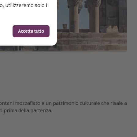
o, utilizzeremo solo i
Accetta tutto
ontani mozzafiato e un patrimonio culturale che risale a
no prima della partenza.