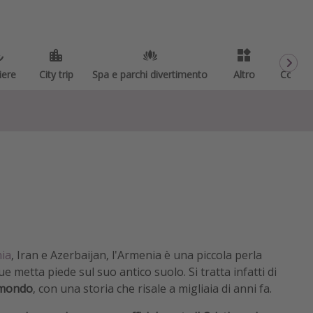
iere
City trip
Spa e parchi divertimento
Altro
Codici
ia
, Iran e Azerbaijan, l'Armenia è una piccola perla
 metta piede sul suo antico suolo. Si tratta infatti di
l mondo
, con una storia che risale a migliaia di anni fa.