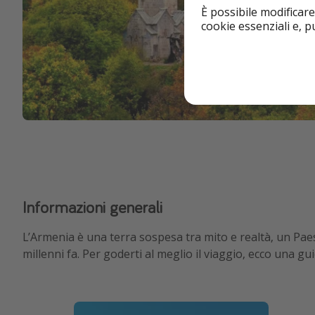
È possibile modificare
cookie essenziali e, 
Informazioni generali
L’Armenia è una terra sospesa tra mito e realtà, un Pae
millenni fa. Per goderti al meglio il viaggio, ecco una g