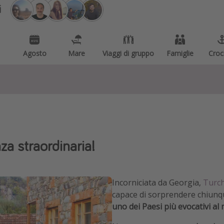
i
Agosto
Mare
Viaggi di gruppo
Famiglie
Croc
za straordinaria!
Incorniciata da Georgia,
Turch
capace di sorprendere chiunque
uno dei Paesi più evocativi a