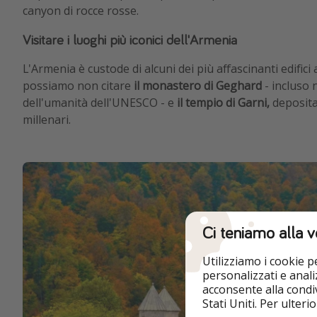
canyon di rocce rosse.
Visitare i luoghi più iconici dell'Armenia
L'Armenia è custode di alcuni dei più affascinanti edifici
possiamo non citare
il monastero di Geghard
- incluso n
dell'umanità dell'UNESCO - e
il tempio di Garni,
depositar
millenari.
Ci teniamo alla v
Utilizziamo i cookie 
personalizzati e analiz
acconsente alla condiv
Stati Uniti. Per ulter