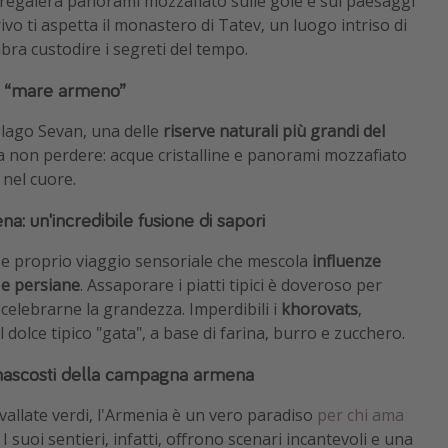
ti regalerà panorami mozzafiato sulle gole e sui paesaggi
rivo ti aspetta il monastero di Tatev, un luogo intriso di
bra custodire i segreti del tempo.
 il “mare armeno”
 lago Sevan, una delle
riserve naturali più grandi del
a non perdere: acque cristalline e panorami mozzafiato
 nel cuore.
a: un'incredibile fusione di sapori
 e proprio viaggio sensoriale che mescola
influenze
 e persiane
. Assaporare i piatti tipici è doveroso per
e celebrarne la grandezza. Imperdibili i
khorovats
,
 il dolce tipico "gata", a base di farina, burro e zucchero.
i nascosti della campagna armena
allate verdi, l'Armenia è un vero paradiso
per chi ama
 suoi sentieri, infatti, offrono scenari incantevoli e una