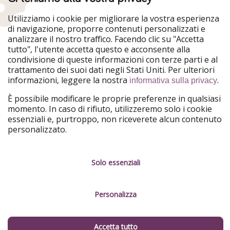
una varietà di piatti tipici che riflettono la loro ricca
storia e cultura. Ecco una panoramica dei piatti più
Utilizziamo i cookie per migliorare la vostra esperienza
iconici:
di navigazione, proporre contenuti personalizzati e
analizzare il nostro traffico. Facendo clic su "Accetta
tutto", l'utente accetta questo e acconsente alla
condivisione di queste informazioni con terze parti e al
trattamento dei suoi dati negli Stati Uniti. Per ulteriori
informazioni, leggere la nostra
.
informativa sulla privacy
È possibile modificare le proprie preferenze in qualsiasi
momento. In caso di rifiuto, utilizzeremo solo i cookie
essenziali e, purtroppo, non riceverete alcun contenuto
personalizzato.
Solo essenziali
Personalizza
Papas Arrugadas con Mojo
: Questa è una delle
tapas più emblematiche delle
Canarie
. Le "papas
Accetta tutto