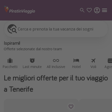
Cerca e prenota la tua vacanza dei sogni
Pacchetti
Last minute
All Inclusive
Hotel
Voli
Ago
Categorie
Ispirami!
Voli
Offerte selezionate dal nostro team
Hotel
Vacanze
Pacchetti
Last minute
All Inclusive
Hotel
Voli
Ago
Crociere
Le migliori offerte per il tuo viaggio
Destinazioni
a Tenerife
Tutte le destinazioni
Italia
Albania