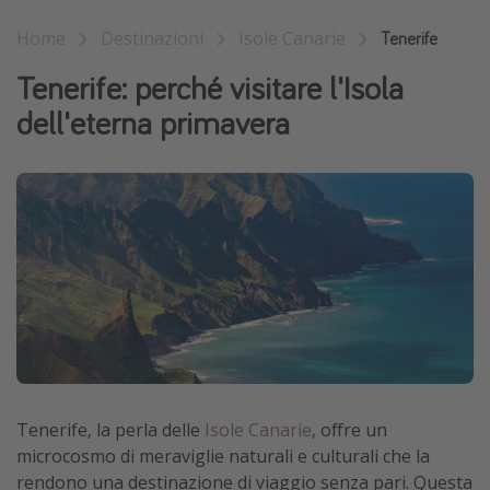
Vacanze con bambini
Home
Destinazioni
Isole Canarie
Tenerife
Vacanze al mare
Tenerife: perché visitare l'Isola
Viaggi per single
dell'eterna primavera
Altri argomenti
Travel magazine
Calendario di viaggio
Festività del 2026
Città più visitate
Tenerife, la perla delle
Isole Canarie
, offre un
microcosmo di meraviglie naturali e culturali che la
rendono una destinazione di viaggio senza pari. Questa