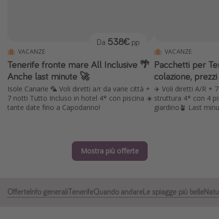
Grecia
Baleari
538€
Da
pp
Egitto
VACANZE
VACANZE
Tunisia
Tenerife fronte mare All Inclusive 🌴
Pacchetti per Te
Malta
Anche last minute 🚀
colazione, prezzi
Isole Canarie 🦜 Voli diretti a/r da varie città +
✈️ Voli diretti A/R + 
Canarie
7 notti Tutto Incluso in hotel 4* con piscina ☀️
struttura 4* con 4 p
Capo Verde
tante date fino a Capodanno!
giardino🪴 Last minu
Tipo di vacanza
Mostra più offerte
Vacanze last minute
Vacanze all inclusive
Vacanze estate 2026
Offerte
Info generali
Tenerife
Quando andare
Le spiagge più belle
Natu
Vacanze di Pasqua 2026
Last minute capodanno