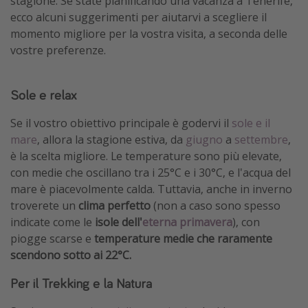
stagione. Se state pianificando una vacanza a Tenerife,
ecco alcuni suggerimenti per aiutarvi a scegliere il
momento migliore per la vostra visita, a seconda delle
vostre preferenze.
Sole e relax
Se il vostro obiettivo principale è godervi il
sole e il
mare
, allora la stagione estiva, da
giugno
a
settembre
,
è la scelta migliore. Le temperature sono più elevate,
con medie che oscillano tra i 25°C e i 30°C, e l'acqua del
mare è piacevolmente calda. Tuttavia, anche in inverno
troverete un
clima perfetto
(non a caso sono spesso
indicate come le
isole dell'
eterna primavera
), con
piogge scarse e
temperature medie che raramente
scendono sotto ai 22°C.
Per il Trekking e la Natura