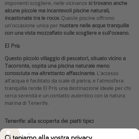
imponenti scogliere, nelle vicinanze
si trovano anche
alcune piccole ma incantevoli piscine naturali,
incastonate tra le rocce.
Queste piscine offrono
un'occasione unica per
nuotare nelle acque tranquille
con una vista mozzafiato sulle scogliere e sull'oceano.
El Pris
Questo piccolo villaggio di pescatori, situato vicino a
Tacoronte, ospita una piscina naturale meno
conosciuta ma altrettanto affascinante
. L'accesso
all'acqua è facilitato da scale di pietra, e l'atmosfera
tranquilla rende El Pris una destinazione ideale per chi
cerca serenità e un contatto autentico con la natura
marina di Tenerife.
Tenerife: alla scoperta dei piatti tipici
Tenerife offre non solo paesaggi mozzafiato, ma anche
Ci teniamo alla vostra privacy