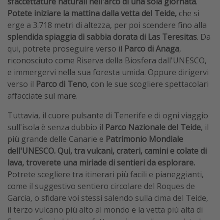
sfaccettature naturali nell'arco di una sola giornata
.
Potete iniziare la mattina dalla vetta del Teide,
che si
erge a 3.718 metri di altezza, per poi scendere fino alla
splendida spiaggia di sabbia dorata di Las Teresitas
. Da
qui, potrete proseguire verso il
Parco di Anaga
,
riconosciuto come Riserva della Biosfera dall'UNESCO,
e immergervi nella sua foresta umida. Oppure dirigervi
verso il
Parco di Teno
, con le sue scogliere spettacolari
affacciate sul mare.
Tuttavia, il cuore pulsante di Tenerife e di ogni viaggio
sull'isola è senza dubbio il
Parco Nazionale del Teide
, il
più grande delle Canarie e
Patrimonio Mondiale
dell'UNESCO. Qui, tra vulcani, crateri, camini e colate di
lava, troverete una miriade di sentieri da esplorare.
Potrete scegliere tra itinerari più facili e pianeggianti,
come il suggestivo sentiero circolare del Roques de
Garcia, o sfidare voi stessi salendo sulla cima del Teide,
il terzo vulcano più alto al mondo e la vetta più alta di