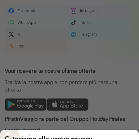
Facebook
Instagram
WhatsApp
TikTok
X
Telegram
Rss
Vuoi ricevere le nostre ultime offerte
Scarica la nostra app e non perdere più nessuna
offerta
PiratinViaggio fa parte del Gruppo HolidayPirates
I nostri mercati
Ci teniamo alla vostra privacy