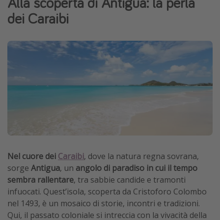
Alla scoperta di Antigua: la perla
Grecia
dei Caraibi
Baleari
Egitto
Tunisia
Malta
Canarie
Capo Verde
Tipo di vacanza
Vacanze last minute
Nel cuore dei
Caraibi
, dove la natura regna sovrana,
sorge
Antigua
, un
angolo di paradiso in cui il tempo
Vacanze all inclusive
sembra rallentare
, tra sabbie candide e tramonti
Vacanze estate 2026
infuocati. Quest’isola, scoperta da Cristoforo Colombo
Vacanze di Pasqua 2026
nel 1493, è un mosaico di storie, incontri e tradizioni.
Qui, il passato coloniale si intreccia con la vivacità della
Last minute capodanno