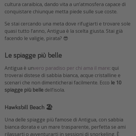
cultura caraibica, dando vita a un’atmosfera capace di
Vacanze con bambini
conquistare chiunque metta piede sulle sue coste.
Vacanze al mare
Se stai cercando una meta dove rifugiarti e trovare sole
Viaggi per single
quasi tutto l’anno, Antigua è la scelta giusta. Stai già
facendo le valigie, pirata? 😎
Altri argomenti
Le spiagge più belle
Travel magazine
Calendario di viaggio
Antigua è un
vero paradiso per chi ama il mare
: qui
troverai distese di sabbia bianca, acque cristalline e
Festività del 2026
scenari che non dimenticherai facilmente. Ecco
le 10
Città più visitate
spiagge più belle
dell’isola.
Hawksbill Beach 🏖️
Una delle spiagge più famose di Antigua, con sabbia
bianca dorata e un mare trasparente, perfetta se ami
rilassarti o avventurarti in sessioni di snorkeling. È