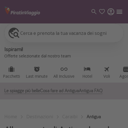
Cerca e prenota la tua vacanza dei sogni
Pacchetti
Last minute
All Inclusive
Hotel
Voli
Ago
Categorie
Ispirami!
Voli
Offerte selezionate dal nostro team
Hotel
Vacanze
Pacchetti
Last minute
All Inclusive
Hotel
Voli
Ago
Crociere
Le spiagge più belle
Cosa fare ad Antigua
Antigua FAQ
Destinazioni
Tutte le destinazioni
Home
Destinazioni
Caraibi
Italia
Antigua
Albania