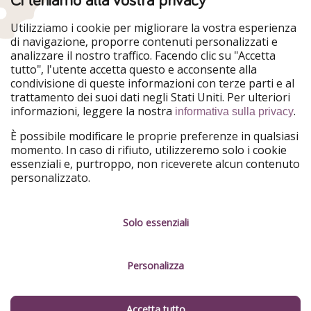
HolidayPirates
VakantiePiraten
WakacyjniPiraci
VoyagesPirates
Utilizziamo i cookie per migliorare la vostra esperienza
Ferienpiraten
Urlaubspiraten
di navigazione, proporre contenuti personalizzati e
Urlaubspiraten
ViajerosPiratas
analizzare il nostro traffico. Facendo clic su "Accetta
TravelPirates
tutto", l'utente accetta questo e acconsente alla
condivisione di queste informazioni con terze parti e al
Il nostro gruppo
trattamento dei suoi dati negli Stati Uniti. Per ulteriori
HolidayPirates Group
informazioni, leggere la nostra
.
informativa sulla privacy
Conoscici meglio
Informazioni legali
È possibile modificare le proprie preferenze in qualsiasi
momento. In caso di rifiuto, utilizzeremo solo i cookie
Chi siamo
Termini d' Uso
essenziali e, purtroppo, non riceverete alcun contenuto
personalizzato.
Lavora con noi
Informativa sulla privacy
Stampa
Note legali
Solo essenziali
Partner
Gestione dei servizi
Personalizza
Sostenibilità
Cosa dicono di noi
Accetta tutto