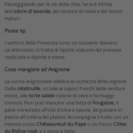
Passeggiando per le vie della città, l’aria è intrisa
dell'
odore di lavanda
, del sentore di miele e dei limoni
maturi.
Pirate tip
I santoni della Provenza sono un souvenir davvero
caratteristico: si tratta di tipiche statuine del presepe
realizzate e dipinte a mano.
Cosa mangiare ad Avignone
La cucina avignonese celebra la ricchezza della regione.
Dalla
ratatouille
, un'ode ai sapori freschi delle verdure
estive, alle
torte salate
ripiene di olive e formaggi
cremosi. Non può mancare una fetta di
Fougasse
, il
pane intrecciato all’olio d’oliva e spezie, da gustare in
piazza all'ombra dei platani. Accompagna il tutto con un
intenso rosso
Châteauneuf-du-Pape
o un fresco
Côtes
du Rhône rosé
, e il gioco è fatto.