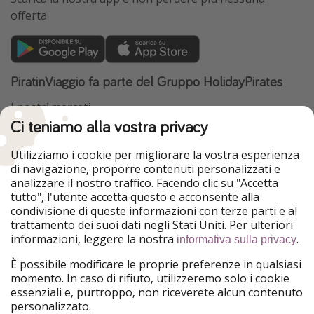
offerta
PiratinViaggio fa parte del Gruppo HolidayPirates
I nostri mercati
Ci teniamo alla vostra privacy
HolidayPirates
VakantiePiraten
WakacyjniPiraci
VoyagesPirates
Utilizziamo i cookie per migliorare la vostra esperienza
Ferienpiraten
Urlaubspiraten
di navigazione, proporre contenuti personalizzati e
Urlaubspiraten
ViajerosPiratas
analizzare il nostro traffico. Facendo clic su "Accetta
TravelPirates
tutto", l'utente accetta questo e acconsente alla
condivisione di queste informazioni con terze parti e al
Il nostro gruppo
trattamento dei suoi dati negli Stati Uniti. Per ulteriori
HolidayPirates Group
informazioni, leggere la nostra
.
informativa sulla privacy
Conoscici meglio
Informazioni legali
È possibile modificare le proprie preferenze in qualsiasi
momento. In caso di rifiuto, utilizzeremo solo i cookie
Chi siamo
Termini d' Uso
essenziali e, purtroppo, non riceverete alcun contenuto
personalizzato.