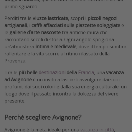
primo sguardo.
Vacanze con bambini
Vacanze al mare
Perditi tra le
viuzze lastricate
, scopri i
piccoli negozi
artigianali
, i
caffè affacciati sulle piazzette soleggiate
e
Viaggi per single
le
gallerie d’arte nascoste
tra antiche mura che
raccontano secoli di storia. Ogni angolo sprigiona
Altri argomenti
un’atmosfera
intima e medievale
, dove il tempo sembra
rallentare e la vita scorre al ritmo rilassato della
Travel magazine
Provenza.
Calendario di viaggio
Tra le
più belle
destinazioni
della
Francia
, una
vacanza
Festività del 2026
ad Avignone
è un invito a lasciarti avvolgere dai suoi
Città più visitate
profumi, dai suoi colori e dalla sua energia culturale: un
luogo dove il passato incontra la dolcezza del vivere
presente.
Perchè scegliere Avignone?
Avignone è la meta ideale per una
vacanza in città
,