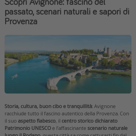
Scopri Avignone: fascino del
Grecia
passato, scenari naturali e sapori di
Baleari
Provenza
Egitto
Tunisia
Malta
Canarie
Capo Verde
Tipo di vacanza
Vacanze last minute
Vacanze all inclusive
Storia, cultura, buon cibo e tranquillità
: Avignone
racchiude tutto il fascino autentico della Provenza. Con
Vacanze estate 2026
il suo
aspetto fiabesco
, il
centro storico dichiarato
Vacanze di Pasqua 2026
Patrimonio UNESCO
e l’affascinante
scenario naturale
Last minute capodanno
lungo il Rodano
, questa città sa come catturarti fin dal