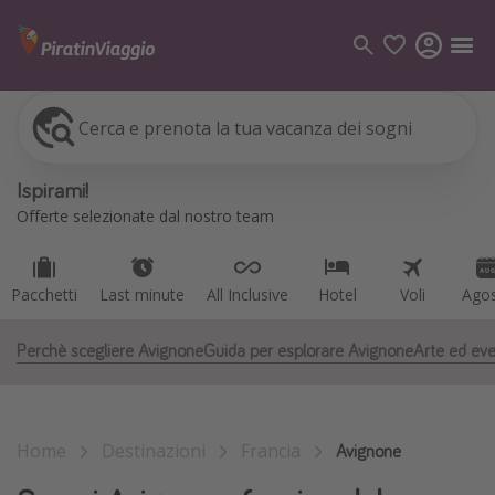
Cerca e prenota la tua vacanza dei sogni
Pacchetti
Last minute
All Inclusive
Hotel
Voli
Ago
Categorie
Ispirami!
Voli
Offerte selezionate dal nostro team
Hotel
Vacanze
Pacchetti
Last minute
All Inclusive
Hotel
Voli
Ago
Crociere
Perchè scegliere Avignone
Guida per esplorare Avignone
Arte ed eve
Destinazioni
Tutte le destinazioni
Home
Destinazioni
Francia
Italia
Avignone
Albania