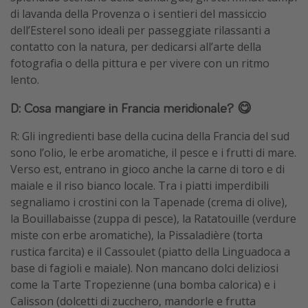
di lavanda della Provenza o i sentieri del massiccio
dell’Esterel sono ideali per passeggiate rilassanti a
contatto con la natura, per dedicarsi all’arte della
fotografia o della pittura e per vivere con un ritmo
lento.
D: Cosa mangiare in Francia meridionale? 😋
R: Gli ingredienti base della cucina della Francia del sud
sono l’olio, le erbe aromatiche, il pesce e i frutti di mare.
Verso est, entrano in gioco anche la carne di toro e di
maiale e il riso bianco locale. Tra i piatti imperdibili
segnaliamo i crostini con la Tapenade (crema di olive),
la Bouillabaisse (zuppa di pesce), la Ratatouille (verdure
miste con erbe aromatiche), la Pissaladière (torta
rustica farcita) e il Cassoulet (piatto della Linguadoca a
base di fagioli e maiale). Non mancano dolci deliziosi
come la Tarte Tropezienne (una bomba calorica) e i
Calisson (dolcetti di zucchero, mandorle e frutta