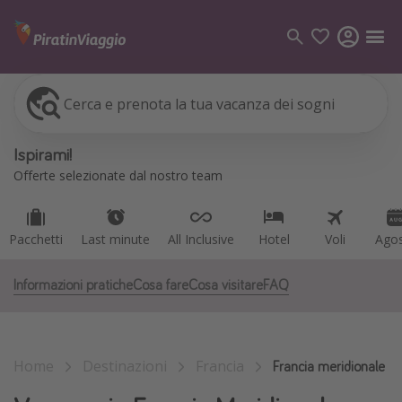
Cerca e prenota la tua vacanza dei sogni
Pacchetti
Last minute
All Inclusive
Hotel
Voli
Ago
Categorie
Ispirami!
Voli
Offerte selezionate dal nostro team
Hotel
Vacanze
Pacchetti
Last minute
All Inclusive
Hotel
Voli
Ago
Crociere
Informazioni pratiche
Cosa fare
Cosa visitare
FAQ
Destinazioni
Tutte le destinazioni
Home
Destinazioni
Francia
Italia
Francia meridionale
Albania