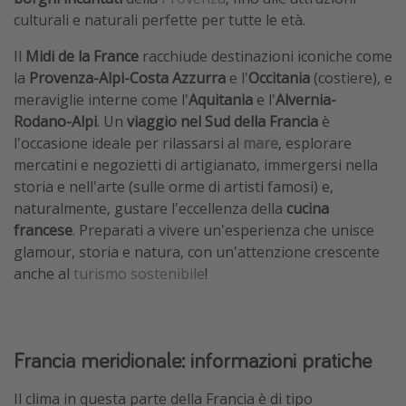
culturali e naturali perfette per tutte le età.
Vacanze con bambini
Vacanze al mare
Il
Midi de la France
racchiude destinazioni iconiche come
la
Provenza-Alpi-Costa Azzurra
e l'
Occitania
(costiere), e
Viaggi per single
meraviglie interne come l'
Aquitania
e l'
Alvernia-
Rodano-Alpi
. Un
viaggio nel Sud della Francia
è
Altri argomenti
l'occasione ideale per rilassarsi al
mare
, esplorare
mercatini e negozietti di artigianato, immergersi nella
Travel magazine
storia e nell'arte (sulle orme di artisti famosi) e,
Calendario di viaggio
naturalmente, gustare l'eccellenza della
cucina
Festività del 2026
francese
. Preparati a vivere un'esperienza che unisce
glamour, storia e natura, con un'attenzione crescente
Città più visitate
anche al
turismo sostenibile
!
Francia meridionale: informazioni pratiche
Il clima in questa parte della Francia è di tipo