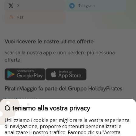
X
Telegram
Rss
Vuoi ricevere le nostre ultime offerte
Scarica la nostra app e non perdere più nessuna
offerta
PiratinViaggio fa parte del Gruppo HolidayPirates
I nostri mercati
Ci teniamo alla vostra privacy
HolidayPirates
VakantiePiraten
WakacyjniPiraci
VoyagesPirates
Utilizziamo i cookie per migliorare la vostra esperienza
Ferienpiraten
Urlaubspiraten
di navigazione, proporre contenuti personalizzati e
Urlaubspiraten
ViajerosPiratas
analizzare il nostro traffico. Facendo clic su "Accetta
TravelPirates