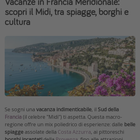
Vacanze in Francia Meridionale:
Grecia
scopri il Midi, tra spiagge, borghi e
Baleari
cultura
Egitto
Tunisia
Malta
Canarie
Capo Verde
Tipo di vacanza
Vacanze last minute
Vacanze all inclusive
Se sogni una
vacanza indimenticabile
, il
Sud della
Francia
(il celebre "Midi") ti aspetta. Questa macro-
Vacanze estate 2026
regione offre un mix poliedrico di esperienze: dalle
belle
Vacanze di Pasqua 2026
spiagge
assolate della
Costa Azzurra
, ai pittoreschi
Last minute capodanno
borghi incantati
della
Provenza
, fino alle attrazioni