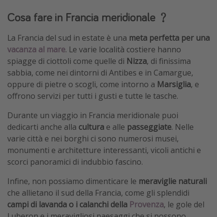
Cosa fare in Francia meridionale ﹖
La Francia del sud in estate è una
meta perfetta per una
vacanza al mare
. Le varie località costiere hanno
spiagge di ciottoli come quelle di
Nizza
, di finissima
sabbia, come nei dintorni di Antibes e in Camargue,
oppure di pietre o scogli, come intorno a
Marsiglia
, e
offrono servizi per tutti i gusti e tutte le tasche.
Durante un viaggio in Francia meridionale puoi
dedicarti anche alla
cultura
e alle
passeggiate
. Nelle
varie città e nei borghi ci sono numerosi musei,
monumenti e architetture interessanti, vicoli antichi e
scorci panoramici di indubbio fascino.
Infine, non possiamo dimenticare le
meraviglie naturali
che allietano il sud della Francia, come gli splendidi
campi di lavanda o i calanchi della
Provenza
, le gole del
Luberon e i meravigliosi paesaggi che si possono