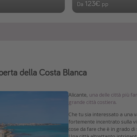
123€
Da
pp
perta della Costa Blanca
Alicante,
una delle città più 
grande città costiera
.
Che tu sia interessato a una v
fortemente incentrato sulla vit
cose da fare che è in grado di 
Una città altrettanto intrigant