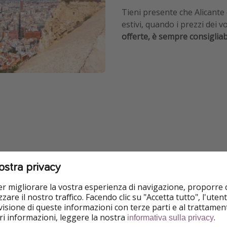
Tieni presente che Alicante
estivi, quando i prezzi dei v
offerte, è sempre consigliab
lle mete più popolari della Spagna, famosa per le sue splendid
ostra privacy
 relax al mare, cultura, buon cibo e vivace vita notturna, Ali
per migliorare la vostra esperienza di navigazione, proporre
oresco centro storico, questa città ha qualcosa da offrire a tutt
zare il nostro traffico. Facendo clic su "Accetta tutto", l'ute
isione di queste informazioni con terze parti e al trattament
re durante il tuo soggiorno ad Alicante.
iori informazioni, leggere la nostra
.
informativa sulla privacy