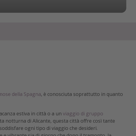
famose della Spagna
, è conosciuta soprattutto in quanto
acanza estiva in città o a un
viaggio di gruppo
a notturna di Alicante, questa città offre così tante
soddisfare ogni tipo di viaggio che desideri.
e e vibrante sia di giorno che dopo il tramonto, la