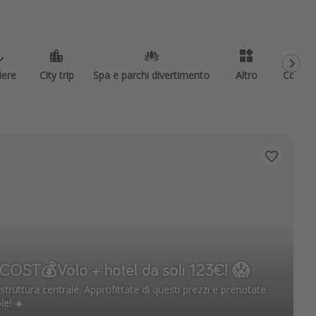
iere
City trip
Spa e parchi divertimento
Altro
Codici
COST💰Volo + hotel da soli 123€! 😱
 struttura centrale. Approfittate di questi prezzi e prenotate
le! ☀️