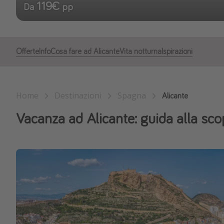
119€
Da
pp
Offerte
Info
Cosa fare ad Alicante
Vita notturna
Ispirazioni
Home
Destinazioni
Spagna
Alicante
Vacanza ad Alicante: guida alla sco