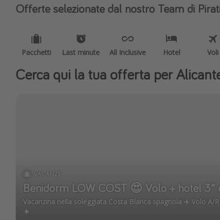
Offerte selezionate dal nostro Team di Pirat
Pacchetti
Last minute
All Inclusive
Hotel
Voli
Cerca qui la tua offerta per Alicant
VACANZE
Benidorm LOW COST 😍 Volo + hotel 3* d
Vacanzina nella soleggiata Costa Blanca spagnola ✈️ Volo A/R +
☀️