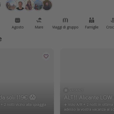
i
Agosto
Mare
Viaggi di gruppo
Famiglie
Croc
e
VACANZE
a soli 119€ 😱
ALT‼️ Alicante LOW 
 2 notti vicino alla spiaggia
✈️ Volo A/R + 2 notti in ottima
adesso la vostra vacanza al so