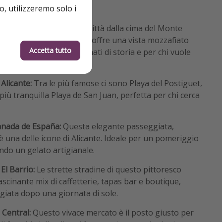
o, utilizzeremo solo i
a Barbara:
Dominando la città dalla cima del Monte
ente castello medievale offre una vista mozzafiato
Accetta tutto
 Un must per gli appassionati di storia e per chi vuole
ttacolare.
 Alicante:
Tra le più famose ci sono Playa del Postiguet,
a più tranquilla Playa de San Juan, perfetta per chi cerca
anada de España:
Questa elegante passeggiata,
è una delle icone di Alicante. Ideale per un pomeriggio
ndo un gelato artigianale.
 El Barrio:
Le strette stradine di questo pittoresco
scinante mix di caffetterie, tapas bar e boutique,
giata dopo una giornata di sole.
 Central:
Questo vivace mercato è il posto giusto per