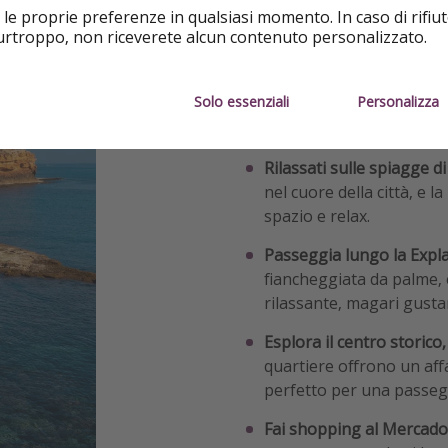
 le proprie preferenze in qualsiasi momento. In caso di rifiut
purtroppo, non riceverete alcun contenuto personalizzato.
Visita il Castello di Sant
Benacantil, questo impon
Solo essenziali
Personalizza
sulla città e sulla costa.
godersi un panorama spe
Rilassati sulle spiagge di
nel cuore della città, e l
spazio e relax.
Passeggia lungo la Expl
fiancheggiata da palme, 
rilassante, magari gusta
Esplora il centro storico,
quartiere offrono un affa
perfetto per una passeg
Fai shopping al Mercado