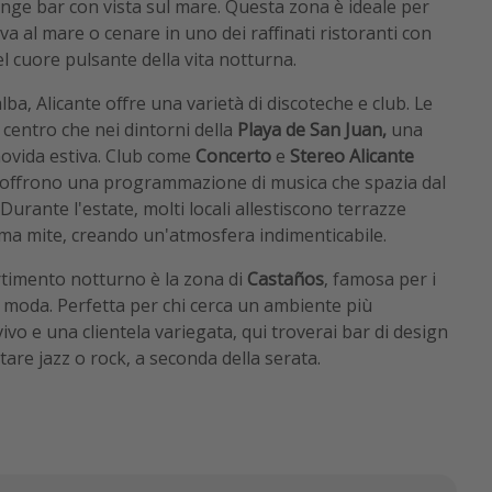
ounge bar con vista sul mare. Questa zona è ideale per
va al mare o cenare in uno dei raffinati ristoranti con
el cuore pulsante della vita notturna.
alba, Alicante offre una varietà di discoteche e club. Le
 centro che nei dintorni della
Playa de San Juan,
una
movida estiva. Club come
Concerto
e
Stereo Alicante
e offrono una programmazione di musica che spazia dal
urante l'estate, molti locali allestiscono terrazze
clima mite, creando un'atmosfera indimenticabile.
rtimento notturno è la zona di
Castaños
, famosa per i
lla moda. Perfetta per chi cerca un ambiente più
ivo e una clientela variegata, qui troverai bar di design
tare jazz o rock, a seconda della serata.