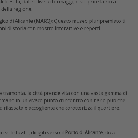
 freschi, dalle olive ai formaggi, e scoprire la ricca
della regione.
gico di Alicante (MARQ):
Questo museo pluripremiato ti
ni di storia con mostre interattive e reperti
le tramonta, la città prende vita con una vasta gamma di
ormano in un vivace punto d'incontro con bar e pub che
 rilassata e accogliente che caratterizza il quartiere.
 sofisticato, dirigiti verso il
Porto di Alicante
, dove