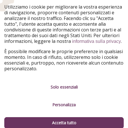
WakacyjniPiraci
VoyagesPirates
Utilizziamo i cookie per migliorare la vostra esperienza
Ferienpiraten
Urlaubspiraten
di navigazione, proporre contenuti personalizzati e
Urlaubspiraten
ViajerosPiratas
analizzare il nostro traffico. Facendo clic su "Accetta
TravelPirates
tutto", l'utente accetta questo e acconsente alla
condivisione di queste informazioni con terze parti e al
Il nostro gruppo
trattamento dei suoi dati negli Stati Uniti. Per ulteriori
HolidayPirates Group
informazioni, leggere la nostra
.
informativa sulla privacy
Conoscici meglio
Informazioni legali
È possibile modificare le proprie preferenze in qualsiasi
momento. In caso di rifiuto, utilizzeremo solo i cookie
Chi siamo
Termini d' Uso
essenziali e, purtroppo, non riceverete alcun contenuto
personalizzato.
Lavora con noi
Informativa sulla privacy
Stampa
Note legali
Solo essenziali
Partner
Gestione dei servizi
Personalizza
Sostenibilità
Cosa dicono di noi
Accetta tutto