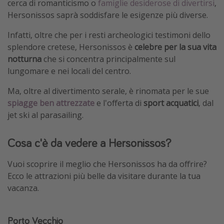
cerca di romanticismo o
famiglie desiderose di divertirsi
,
Vacanze con bambini
Hersonissos saprà soddisfare le esigenze più diverse.
Vacanze al mare
Infatti, oltre che per i resti archeologici testimoni dello
Viaggi per single
splendore cretese, Hersonissos è
celebre per la sua vita
notturna
che si concentra principalmente sul
lungomare e nei locali del centro.
Altri argomenti
Ma, oltre al divertimento serale, è rinomata per le sue
Travel magazine
spiagge ben attrezzate
e l'offerta di
sport acquatici
, dal
Calendario di viaggio
jet ski al parasailing.
Festività del 2026
Cosa c'è da vedere a Hersonissos?
Città più visitate
Vuoi scoprire il meglio che Hersonissos ha da offrire?
Ecco le attrazioni più belle da visitare durante la tua
vacanza.
Porto Vecchio