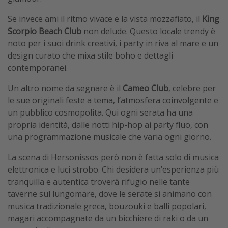
Se invece ami il ritmo vivace e la vista mozzafiato, il
King
Scorpio Beach Club
non delude. Questo locale trendy è
noto per i suoi drink creativi, i party in riva al mare e un
design curato che mixa stile boho e dettagli
contemporanei.
Un altro nome da segnare è il
Cameo Club
, celebre per
le sue originali feste a tema, l’atmosfera coinvolgente e
un pubblico cosmopolita. Qui ogni serata ha una
propria identità, dalle notti hip-hop ai party fluo, con
una programmazione musicale che varia ogni giorno.
La scena di Hersonissos però non è fatta solo di musica
elettronica e luci strobo. Chi desidera un’esperienza più
tranquilla e autentica troverà rifugio nelle tante
taverne sul lungomare, dove le serate si animano con
musica tradizionale greca, bouzouki e balli popolari,
magari accompagnate da un bicchiere di raki o da un