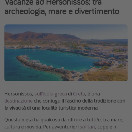
Vacanze ad Hersonissos: tra
Grecia
archeologia, mare e divertimento
Baleari
Egitto
Tunisia
Malta
Canarie
Capo Verde
Tipo di vacanza
Vacanze last minute
Hersonissos,
sull’isola greca
di
Creta
, è una
destinazione
che coniuga il
fascino della tradizione con
Vacanze all inclusive
la vivacità di una località turistica moderna
.
Vacanze estate 2026
Questa meta ha qualcosa da offrire a tutti/e, tra mare,
Vacanze di Pasqua 2026
cultura e movida. Per avventurieri
solitari
, coppie in
Last minute capodanno