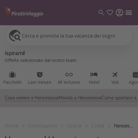
Cerca e prenota la tua vacanza dei sogni
Pacchetti
Last minute
All Inclusive
Hotel
Voli
Ago
Categorie
Ispirami!
Voli
Offerte selezionate dal nostro team
Hotel
Vacanze
Pacchetti
Last minute
All Inclusive
Hotel
Voli
Ago
Crociere
Cosa vedere a Hersonissos
Movida a Hersonissos
Come spostarsi a
Destinazioni
Tutte le destinazioni
Home
Destinazioni
Grecia
Creta
Italia
Hersonissos
Albania