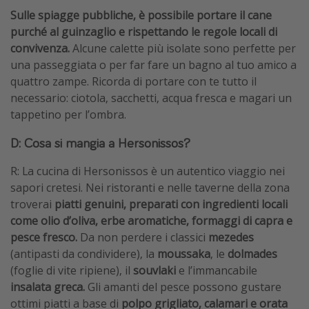
Sulle spiagge pubbliche, è possibile portare il cane
purché al guinzaglio e rispettando le regole locali di
convivenza.
Alcune calette più isolate sono perfette per
una passeggiata o per far fare un bagno al tuo amico a
quattro zampe. Ricorda di portare con te tutto il
necessario: ciotola, sacchetti, acqua fresca e magari un
tappetino per l’ombra.
D: Cosa si mangia a Hersonissos?
R: La cucina di Hersonissos è un autentico viaggio nei
sapori cretesi. Nei ristoranti e nelle taverne della zona
troverai
piatti genuini, preparati con ingredienti locali
come olio d’oliva, erbe aromatiche, formaggi di capra e
pesce fresco.
Da non perdere i classici
mezedes
(antipasti da condividere), la
moussaka
, le
dolmades
(foglie di vite ripiene), il
souvlaki
e l’immancabile
insalata greca.
Gli amanti del pesce possono gustare
ottimi piatti a base di
polpo grigliato, calamari e orata