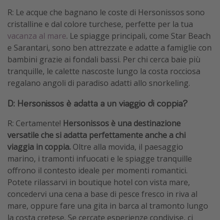
R: Le acque che bagnano le coste di Hersonissos sono
cristalline e dal colore turchese, perfette per la tua
vacanza al mare
. Le spiagge principali, come Star Beach
e Sarantari, sono ben attrezzate e adatte a famiglie con
bambini grazie ai fondali bassi. Per chi cerca baie più
tranquille, le calette nascoste lungo la costa rocciosa
regalano angoli di paradiso adatti allo snorkeling.
D: Hersonissos è adatta a un viaggio di coppia?
R: Certamente!
Hersonissos è una destinazione
versatile che si adatta perfettamente anche a chi
viaggia in coppia.
Oltre alla movida, il paesaggio
marino, i tramonti infuocati e le spiagge tranquille
offrono il contesto ideale per momenti romantici.
Potete rilassarvi in boutique hotel con vista mare,
concedervi una cena a base di pesce fresco in riva al
mare, oppure fare una gita in barca al tramonto lungo
la costa cretese. Se cercate esperienze condivise, ci