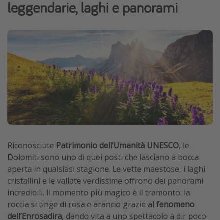
leggendarie, laghi e panorami
Vacanze con bambini
Vacanze al mare
Viaggi per single
Altri argomenti
Travel magazine
Calendario di viaggio
Festività del 2026
Città più visitate
Riconosciute
Patrimonio dell’Umanità UNESCO
, le
Dolomiti sono uno di quei posti che lasciano a bocca
aperta in qualsiasi stagione. Le vette maestose, i laghi
cristallini e le vallate verdissime offrono dei panorami
incredibili. Il momento più magico è il tramonto: la
roccia si tinge di rosa e arancio grazie al
fenomeno
dell’Enrosadira
, dando vita a uno spettacolo a dir poco