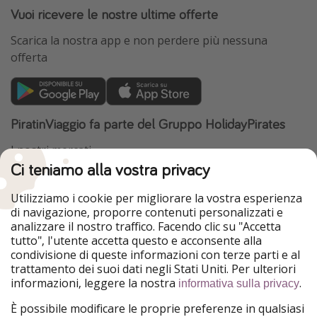
Vuoi ricevere le nostre ultime offerte
Scarica la nostra app e non perdere più nessuna
offerta
PiratinViaggio fa parte del Gruppo HolidayPirates
I nostri mercati
Ci teniamo alla vostra privacy
HolidayPirates
VakantiePiraten
WakacyjniPiraci
VoyagesPirates
Utilizziamo i cookie per migliorare la vostra esperienza
Ferienpiraten
Urlaubspiraten
di navigazione, proporre contenuti personalizzati e
Urlaubspiraten
ViajerosPiratas
analizzare il nostro traffico. Facendo clic su "Accetta
TravelPirates
tutto", l'utente accetta questo e acconsente alla
condivisione di queste informazioni con terze parti e al
Il nostro gruppo
trattamento dei suoi dati negli Stati Uniti. Per ulteriori
HolidayPirates Group
informazioni, leggere la nostra
.
informativa sulla privacy
Conoscici meglio
Informazioni legali
È possibile modificare le proprie preferenze in qualsiasi