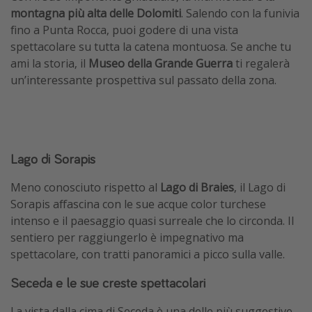
montagna più alta delle Dolomiti
. Salendo con la funivia
fino a Punta Rocca, puoi godere di una vista
spettacolare su tutta la catena montuosa. Se anche tu
ami la storia, il
Museo della Grande Guerra
ti regalerà
un’interessante prospettiva sul passato della zona.
Lago di Sorapis
Meno conosciuto rispetto al
Lago di Braies
, il Lago di
Sorapis affascina con le sue acque color turchese
intenso e il paesaggio quasi surreale che lo circonda. Il
sentiero per raggiungerlo è impegnativo ma
spettacolare, con tratti panoramici a picco sulla valle.
Seceda e le sue creste spettacolari
La vista dalla cima di Seceda è una delle più suggestive