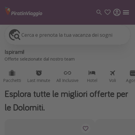
Cerca e prenota la tua vacanza dei sogni
Pacchetti
Last minute
All Inclusive
Hotel
Voli
Ago
Categorie
Ispirami!
Voli
Offerte selezionate dal nostro team
Hotel
Vacanze
Pacchetti
Last minute
All Inclusive
Hotel
Voli
Ago
Crociere
Esplora tutte le migliori offerte per
Destinazioni
le Dolomiti.
Tutte le destinazioni
Italia
Albania