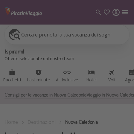
Cerca e prenota la tua vacanza dei sogni
Pacchetti
Last minute
All Inclusive
Hotel
Voli
Ago
Categorie
Ispirami!
Voli
Offerte selezionate dal nostro team
Hotel
Vacanze
Pacchetti
Last minute
All Inclusive
Hotel
Voli
Ago
Crociere
Consigli per le vacanze in Nuova Caledonia
Viaggio in Nuova Caledo
Destinazioni
Tutte le destinazioni
Home
Destinazioni
Italia
Nuova Caledonia
Albania