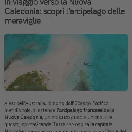
In viaggio verso la Nuova
Grecia
Caledonia: scopri l'arcipelago delle
Baleari
meraviglie
Egitto
Tunisia
Malta
Canarie
Capo Verde
Tipo di vacanza
Vacanze last minute
Vacanze all inclusive
A est dell'Australia, lambito dall'Oceano Pacifico
meridionale, si estende
l'arcipelago francese della
Vacanze estate 2026
Nuova Caledonia
, un mosaico di isole uniche. Tra
Vacanze di Pasqua 2026
queste, spicca
Grande Terre
che ospita
la capitale
Last minute capodanno
Nouméa
e tante altre gemme preziose, come
l'Isola dei