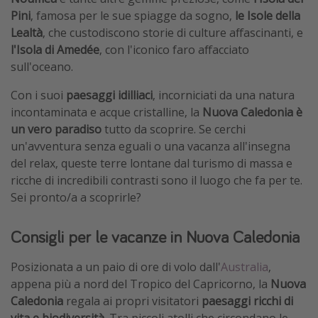
Pini
, famosa per le sue spiagge da sogno,
le Isole della
Vacanze con bambini
Lealtà
, che custodiscono storie di culture affascinanti, e
Vacanze al mare
l'Isola di Amedée
, con l'iconico faro affacciato
Viaggi per single
sull'oceano.
Con i suoi
paesaggi idilliaci
, incorniciati da una natura
Altri argomenti
incontaminata e acque cristalline, la
Nuova Caledonia è
un vero paradiso
tutto da scoprire. Se cerchi
Travel magazine
un'avventura senza eguali o una vacanza all'insegna
Calendario di viaggio
del relax, queste terre lontane dal turismo di massa e
Festività del 2026
ricche di incredibili contrasti sono il luogo che fa per te.
Sei pronto/a a scoprirle?
Città più visitate
Consigli per le vacanze in Nuova Caledonia
Posizionata a un paio di ore di volo dall'
Australia
,
appena più a nord del Tropico del Capricorno, la
Nuova
Caledonia
regala ai propri visitatori
paesaggi ricchi di