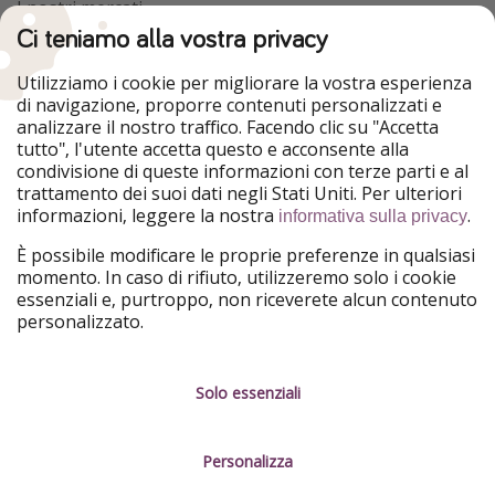
I nostri mercati
Ci teniamo alla vostra privacy
HolidayPirates
VakantiePiraten
WakacyjniPiraci
VoyagesPirates
Utilizziamo i cookie per migliorare la vostra esperienza
Ferienpiraten
Urlaubspiraten
di navigazione, proporre contenuti personalizzati e
Urlaubspiraten
ViajerosPiratas
analizzare il nostro traffico. Facendo clic su "Accetta
TravelPirates
tutto", l'utente accetta questo e acconsente alla
condivisione di queste informazioni con terze parti e al
Il nostro gruppo
trattamento dei suoi dati negli Stati Uniti. Per ulteriori
HolidayPirates Group
informazioni, leggere la nostra
.
informativa sulla privacy
Conoscici meglio
Informazioni legali
È possibile modificare le proprie preferenze in qualsiasi
momento. In caso di rifiuto, utilizzeremo solo i cookie
Chi siamo
Termini d' Uso
essenziali e, purtroppo, non riceverete alcun contenuto
personalizzato.
Lavora con noi
Informativa sulla privacy
Stampa
Note legali
Solo essenziali
Partner
Gestione dei servizi
Personalizza
Sostenibilità