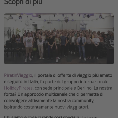
Scopri di più
Grecia
Baleari
Egitto
Tunisia
Malta
Canarie
Capo Verde
Tipo di vacanza
PiratinViaggio
,
il portale di offerte di viaggio più amato
e seguito in Italia
, fa parte del gruppo internazionale
Vacanze last minute
HolidayPirates
, con sede principale a Berlino.
La nostra
Vacanze all inclusive
forza?
Un approccio multicanale che ci permette di
Vacanze estate 2026
coinvolgere attivamente la nostra community
,
ispirando costantemente nuovi viaggiatori.
Vacanze di Pasqua 2026
Last minute capodanno
Chi siamo e cosa ci rende così speciali?
Un team