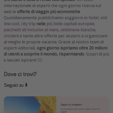
internazionale di esperti che ogni giorno ricerca sul
Vacanze con bambini
web le
offerte di viaggio più economiche
.
Vacanze al mare
Quotidianamente pubblichiamo soggiorni in
hotel
,
voli
Viaggi per single
low cost
,
city trip
nelle
più belle capitali europee
,
pacchetti all inclusive al mare
,
settimane bianche
,
crociere
e tante altre offerte per aiutarvi a organizzare
Altri argomenti
al meglio le proprie vacanze.
Grazie al nostro team di
Travel magazine
esperti editoriali,
ogni giorno ispiriamo oltre 20 milioni
di utenti a scoprire il mondo, risparmiando
. Scopri di più
Calendario di viaggio
e lasciati ispirare! 🏴‍☠️
Festività del 2026
Città più visitate
Dove ci trovi?
Seguici su ⬇️