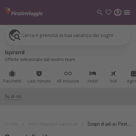
Cerca e prenota la tua vacanza dei sogni
Pacchetti
Last minute
All Inclusive
Hotel
Voli
Ago
Categorie
Ispirami!
Voli
Offerte selezionate dal nostro team
Hotel
Vacanze
Pacchetti
Last minute
All Inclusive
Hotel
Voli
Ago
Crociere
Su di noi
Destinazioni
Tutte le destinazioni
Home
Informazioni Generali
Italia
Scopri di più su PiratinViaggio
Albania