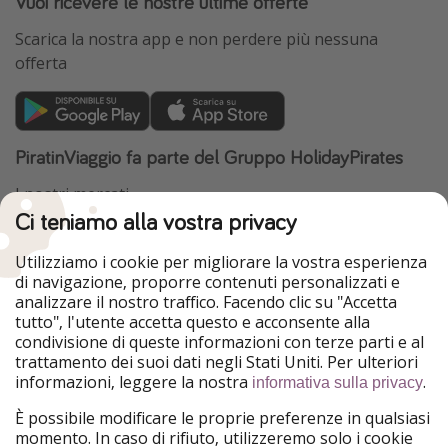
Vuoi ricevere le nostre ultime offerte
Scarica la nostra app e non perdere più nessuna
offerta
PiratinViaggio fa parte del Gruppo HolidayPirates
I nostri mercati
Ci teniamo alla vostra privacy
HolidayPirates
VakantiePiraten
WakacyjniPiraci
VoyagesPirates
Utilizziamo i cookie per migliorare la vostra esperienza
Ferienpiraten
Urlaubspiraten
di navigazione, proporre contenuti personalizzati e
Urlaubspiraten
ViajerosPiratas
analizzare il nostro traffico. Facendo clic su "Accetta
TravelPirates
tutto", l'utente accetta questo e acconsente alla
condivisione di queste informazioni con terze parti e al
Il nostro gruppo
trattamento dei suoi dati negli Stati Uniti. Per ulteriori
HolidayPirates Group
informazioni, leggere la nostra
.
informativa sulla privacy
Conoscici meglio
Informazioni legali
È possibile modificare le proprie preferenze in qualsiasi
momento. In caso di rifiuto, utilizzeremo solo i cookie