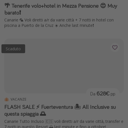
🌴 Tenerife volo+hotel in Mezza Pensione 😍 Muy
barato❗️
Canarie 🦜 Voli diretti a/r da varie città + 7 notti in hotel con
piscina a Puerto de la Cruz ☀️ Anche last minute❗️
Scaduto
628€
Da
pp
VACANZE
FLASH SALE ⚡️ Fuerteventura 🏝️ All Inclusive su
questa spiaggia 🌅
Canarie Tutto Incluso 🇪🇸 voli diretti a/r da varie città, transfer e
7 notti in questo Resort 🌅 last minute e fino a ottobre!