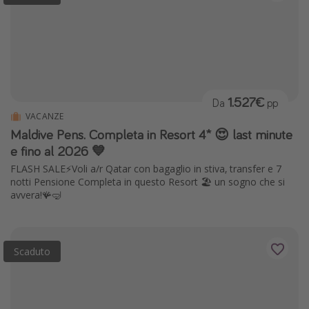
1.527€
Da
pp
VACANZE
Maldive Pens. Completa in Resort 4* 😍 last minute
e fino al 2026 💙
FLASH SALE⚡️Voli a/r Qatar con bagaglio in stiva, transfer e 7
notti Pensione Completa in questo Resort 🏖️ un sogno che si
avvera!🪸🤿
Scaduto