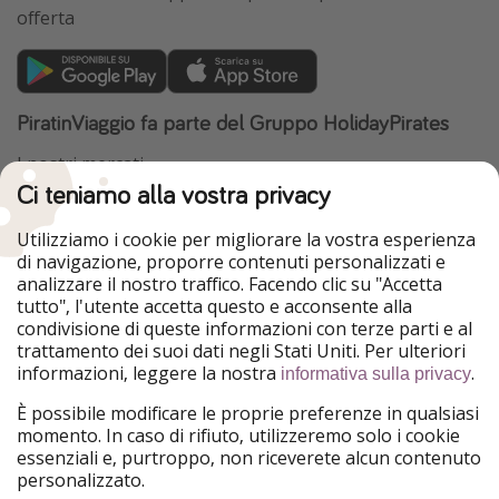
offerta
PiratinViaggio fa parte del Gruppo HolidayPirates
I nostri mercati
Ci teniamo alla vostra privacy
HolidayPirates
VakantiePiraten
WakacyjniPiraci
VoyagesPirates
Utilizziamo i cookie per migliorare la vostra esperienza
Ferienpiraten
Urlaubspiraten
di navigazione, proporre contenuti personalizzati e
Urlaubspiraten
ViajerosPiratas
analizzare il nostro traffico. Facendo clic su "Accetta
TravelPirates
tutto", l'utente accetta questo e acconsente alla
condivisione di queste informazioni con terze parti e al
Il nostro gruppo
trattamento dei suoi dati negli Stati Uniti. Per ulteriori
HolidayPirates Group
informazioni, leggere la nostra
.
informativa sulla privacy
Conoscici meglio
Informazioni legali
È possibile modificare le proprie preferenze in qualsiasi
momento. In caso di rifiuto, utilizzeremo solo i cookie
Chi siamo
Termini d' Uso
essenziali e, purtroppo, non riceverete alcun contenuto
personalizzato.
Lavora con noi
Informativa sulla privacy