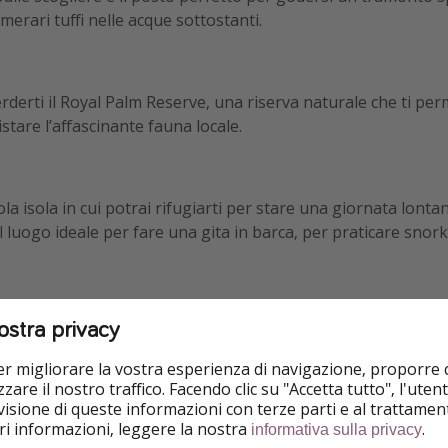
merari tuffi nelle acque sottostanti.
erti il Royal Palm Reserve, una riserva naturale che ti perm
istare l’affascinante fauna locale.
a isola in cui potrai rifugiarti per stare una giornata lontano
il luogo ideale per fare una gita in barca, per praticare snor
ostra privacy
i
una delle cascate più suggestive dell’intera Giamaica.
Qui po
he avventurarsi nella natura
: davvero suggestivo!
per migliorare la vostra esperienza di navigazione, proporre
zare il nostro traffico. Facendo clic su "Accetta tutto", l'ute
isione di queste informazioni con terze parti e al trattament
iori informazioni, leggere la nostra
.
informativa sulla privacy