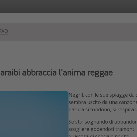
 FAQ
Caraibi abbraccia l'anima reggae
Negril, con le sue spiagge da
sembra uscito da una canzon
natura si fondono, si respira l
Se stai sognando di abbandona
scogliere godendoti tramonti i
qualcosa di speciale per te!