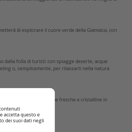
etterà di esplorare il cuore verde della Giamaica, con
 dalla folla di turisti: con spiagge deserte, acque
keling o, semplicemente, per rilassarti nella natura
trai fare il bagno in acque fresche e cristalline in
 contenuti
nte accetta questo e
o dei suoi dati negli