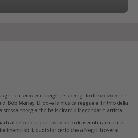
 sogno e i panorami magici, è un angolo di
Giamaica
che
e di
Bob Marley
. Lì, dove la musica reggae e il ritmo della
a stessa energia che ha ispirato il leggendario artista.
rti al relax in
acque cristalline
o di avventurarti tra le
ndimenticabili, puoi star certo che a Negril troverai