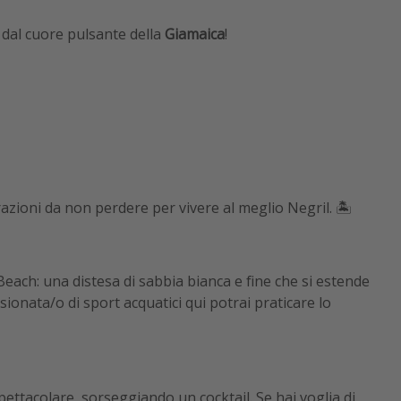
e dal cuore pulsante della
Giamaica
!
zioni da non perdere per vivere al meglio Negril. 🏝️
Beach: una distesa di sabbia bianca e fine che si estende
ionata/o di sport acquatici qui potrai praticare lo
pettacolare, sorseggiando un cocktail. Se hai voglia di