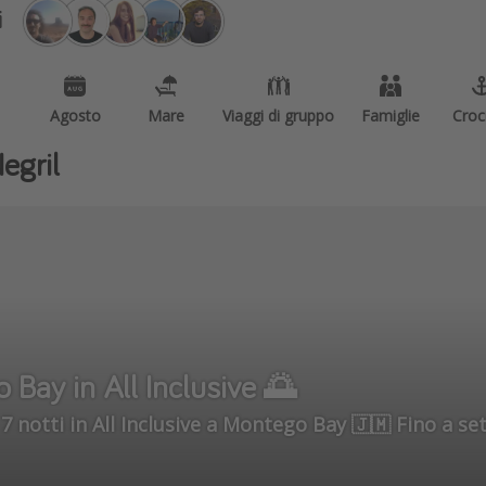
i
Agosto
Mare
Viaggi di gruppo
Famiglie
Croc
Negril
 Bay in All Inclusive 🌅
🇯🇲Voli a/r Diretti NEOS per Montego Bay e 7 notti in All Inclusive a Montego Bay 🇯