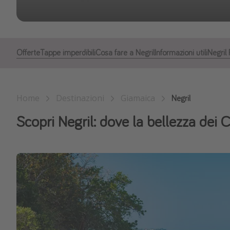
Offerte
Tappe imperdibili
Cosa fare a Negril
Informazioni utili
Negril
Home
Destinazioni
Giamaica
Negril
Scopri Negril: dove la bellezza dei 