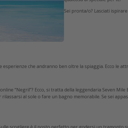
Sei pronta/o? Lasciati ispirar
 esperienze che andranno ben oltre la spiaggia. Ecco le attra
nline “Negril”? Ecco, si tratta della leggendaria Seven Mile 
 rilassarsi al sole o fare un bagno memorabile. Se sei appass
 sulle scogliere è il posto perfetto per godersi un tramonto s