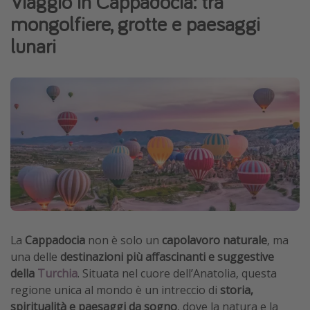
Viaggio in Cappadocia: tra
mongolfiere, grotte e paesaggi
Vacanze con bambini
lunari
Vacanze al mare
Viaggi per single
Altri argomenti
Travel magazine
Calendario di viaggio
Festività del 2026
Città più visitate
La
Cappadocia
non è solo un
capolavoro naturale
, ma
una delle
destinazioni più affascinanti e suggestive
della
Turchia
. Situata nel cuore dell’Anatolia, questa
regione unica al mondo è un intreccio di
storia,
spiritualità e paesaggi da sogno
, dove la natura e la