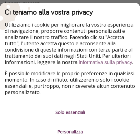
I nostri mercati
Ci teniamo alla vostra privacy
HolidayPirates
VakantiePiraten
WakacyjniPiraci
VoyagesPirates
Utilizziamo i cookie per migliorare la vostra esperienza
Ferienpiraten
Urlaubspiraten
di navigazione, proporre contenuti personalizzati e
Urlaubspiraten
ViajerosPiratas
analizzare il nostro traffico. Facendo clic su "Accetta
TravelPirates
tutto", l'utente accetta questo e acconsente alla
condivisione di queste informazioni con terze parti e al
Il nostro gruppo
trattamento dei suoi dati negli Stati Uniti. Per ulteriori
HolidayPirates Group
informazioni, leggere la nostra
.
informativa sulla privacy
Conoscici meglio
Informazioni legali
È possibile modificare le proprie preferenze in qualsiasi
momento. In caso di rifiuto, utilizzeremo solo i cookie
Chi siamo
Termini d' Uso
essenziali e, purtroppo, non riceverete alcun contenuto
personalizzato.
Lavora con noi
Informativa sulla privacy
Stampa
Note legali
Solo essenziali
Partner
Gestione dei servizi
Personalizza
Sostenibilità