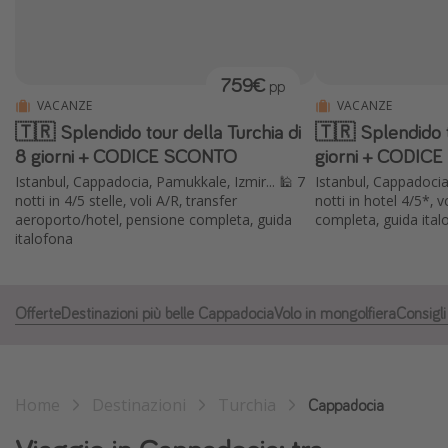
Grecia
Baleari
759€
pp
Egitto
VACANZE
VACANZE
Tunisia
🇹🇷 Splendido tour della Turchia di
🇹🇷 Splendido t
Malta
8 giorni + CODICE SCONTO
giorni + CODIC
Istanbul, Cappadocia, Pamukkale, Izmir... 🕌 7
Istanbul, Cappadocia,
Canarie
notti in 4/5 stelle, voli A/R, transfer
notti in hotel 4/5*, 
Capo Verde
aeroporto/hotel, pensione completa, guida
completa, guida italo
italofona
Tipo di vacanza
Vacanze last minute
Offerte
Destinazioni più belle Cappadocia
Volo in mongolfiera
Consigli
Vacanze all inclusive
Vacanze estate 2026
Home
Destinazioni
Turchia
Cappadocia
Vacanze di Pasqua 2026
Last minute capodanno