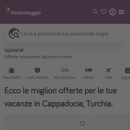
Cerca e prenota la tua vacanza dei sogni
Pacchetti
Last minute
All Inclusive
Hotel
Voli
Ago
Categorie
Ispirami!
Voli
Offerte selezionate dal nostro team
Hotel
Vacanze
Pacchetti
Last minute
All Inclusive
Hotel
Voli
Ago
Crociere
Ecco le migliori offerte per le tue
Destinazioni
vacanze in Cappadocia, Turchia.
Tutte le destinazioni
Italia
Albania