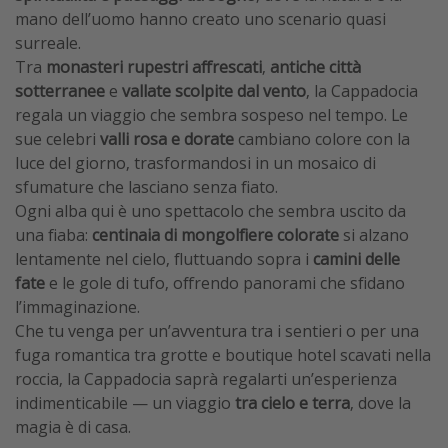
mano dell’uomo hanno creato uno scenario quasi
surreale.
Tra
monasteri rupestri affrescati
,
antiche città
sotterranee
e
vallate scolpite dal vento
, la Cappadocia
regala un viaggio che sembra sospeso nel tempo. Le
sue celebri
valli rosa e dorate
cambiano colore con la
luce del giorno, trasformandosi in un mosaico di
sfumature che lasciano senza fiato.
Ogni alba qui è uno spettacolo che sembra uscito da
una fiaba:
centinaia di mongolfiere colorate
si alzano
lentamente nel cielo, fluttuando sopra i
camini delle
fate
e le gole di tufo, offrendo panorami che sfidano
l’immaginazione.
Che tu venga per un’avventura tra i sentieri o per una
fuga romantica tra grotte e boutique hotel scavati nella
roccia, la Cappadocia saprà regalarti un’esperienza
indimenticabile — un viaggio
tra cielo e terra
, dove la
magia è di casa.