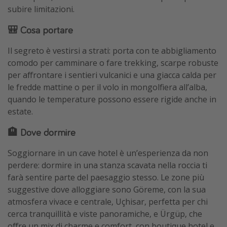
subire limitazioni.
🎒 Cosa portare
Il segreto è vestirsi a strati: porta con te abbigliamento
comodo per camminare o fare trekking, scarpe robuste
per affrontare i sentieri vulcanici e una giacca calda per
le fredde mattine o per il volo in mongolfiera all’alba,
quando le temperature possono essere rigide anche in
estate.
🏨 Dove dormire
Soggiornare in un cave hotel è un’esperienza da non
perdere: dormire in una stanza scavata nella roccia ti
farà sentire parte del paesaggio stesso. Le zone più
suggestive dove alloggiare sono Göreme, con la sua
atmosfera vivace e centrale, Uçhisar, perfetta per chi
cerca tranquillità e viste panoramiche, e Ürgüp, che
offre un mix di charme e comfort, con boutique hotel e