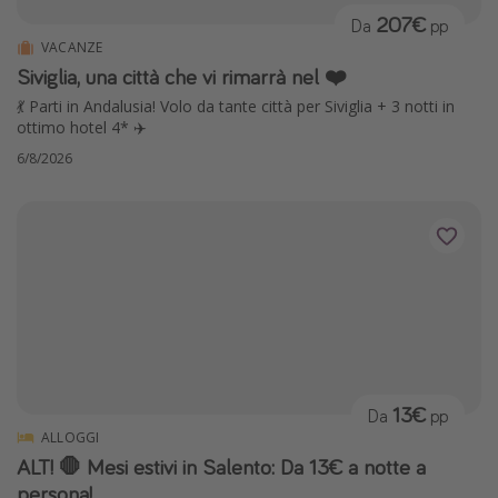
207€
Da
pp
VACANZE
Siviglia, una città che vi rimarrà nel ❤️
💃 Parti in Andalusia! Volo da tante città per Siviglia + 3 notti in
ottimo hotel 4* ✈️
6/8/2026
13€
Da
pp
ALLOGGI
ALT! 🛑 Mesi estivi in Salento: Da 13€ a notte a
persona!