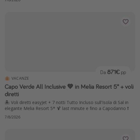
871€
Da
pp
VACANZE
Capo Verde All Inclusive 💚 in Melia Resort 5* + voli
diretti
🏝️ Voli diretti easyJet + 7 notti Tutto Incluso sull'Isola di Sal in
elegante Melia Resort 5* 🍹 last minute e fino a Capodanno ❗️
7/8/2026