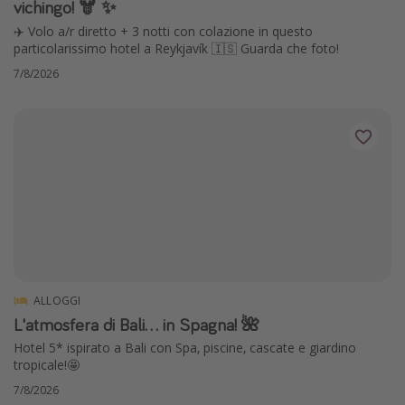
vichingo! 🫎 ✨
✈️ Volo a/r diretto + 3 notti con colazione in questo
particolarissimo hotel a Reykjavík 🇮🇸 Guarda che foto!
7/8/2026
ALLOGGI
L'atmosfera di Bali... in Spagna! 🌺
Hotel 5* ispirato a Bali con Spa, piscine, cascate e giardino
tropicale!🤩
7/8/2026