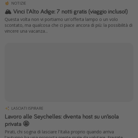
NOTIZIE
🏔️ Vinci l'Alto Adige: 7 notti gratis (viaggio incluso!)
Questa volta non vi portiamo un'offerta lampo o un volo
scontato, ma qualcosa che ci piace ancora di più: la possibilità di
vincere una vacanza...
LASCIATI ISPIRARE
Lavoro alle Seychelles: diventa host su un'isola
privata 🤩
Pirati, chi sogna di lasciare l'Italia proprio quando arriva
l'autunno ha una proposta niente male da valutare. Fregate