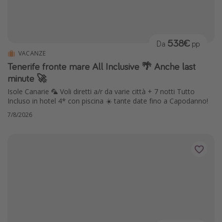
538€
Da
pp
VACANZE
Tenerife fronte mare All Inclusive 🌴 Anche last
minute 🚀
Isole Canarie 🦜 Voli diretti a/r da varie città + 7 notti Tutto
Incluso in hotel 4* con piscina ☀️ tante date fino a Capodanno!
7/8/2026