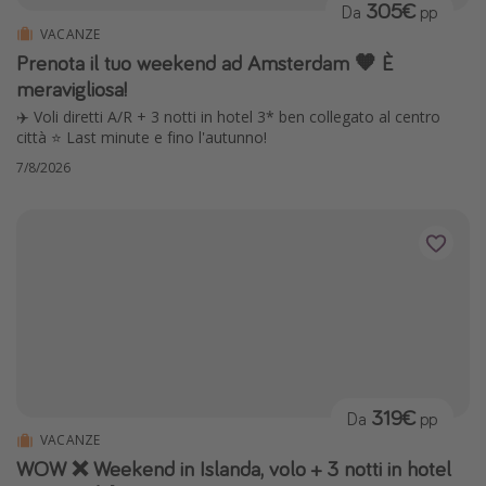
305€
Da
pp
VACANZE
Prenota il tuo weekend ad Amsterdam 🧡 È
meravigliosa!
✈️ Voli diretti A/R + 3 notti in hotel 3* ben collegato al centro
città ⭐️ Last minute e fino l'autunno!
7/8/2026
319€
Da
pp
VACANZE
WOW ❌ Weekend in Islanda, volo + 3 notti in hotel