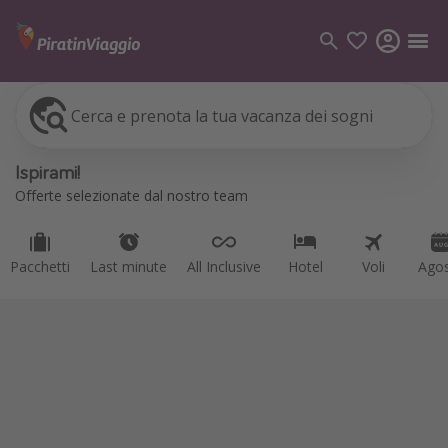
Cerca e prenota la tua vacanza dei sogni
Pacchetti
Last minute
All Inclusive
Hotel
Voli
Ago
Categorie
Ispirami!
Voli
Offerte selezionate dal nostro team
Hotel
Vacanze
Pacchetti
Last minute
All Inclusive
Hotel
Voli
Ago
Crociere
Destinazioni
Tutte le destinazioni
Italia
Albania