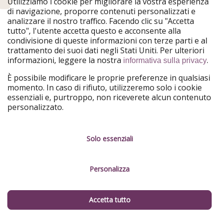
delle spiagge delle
isole del Mediterraneo
-
Grecia
e
Utilizziamo i cookie per migliorare la vostra esperienza
di navigazione, proporre contenuti personalizzati e
Spagna
su tutte - ma anche in inverno, quando il freddo
analizzare il nostro traffico. Facendo clic su "Accetta
scende sull'Europa, con poche ore di volo e ancora
tutto", l'utente accetta questo e acconsente alla
meno euro, ti porteremo
al caldo delle
Canarie
o del
condivisione di queste informazioni con terze parti e al
Mar Rosso
, soprattutto l'amatissima
Sharm el-Sheikh
!
trattamento dei suoi dati negli Stati Uniti. Per ulteriori
informazioni, leggere la nostra
.
informativa sulla privacy
Se hai voglia di qualcosa di più esotico troverai tanti
È possibile modificare le proprie preferenze in qualsiasi
paradisi tropicali
ad attenderti, sempre in alta stagione,
momento. In caso di rifiuto, utilizzeremo solo i cookie
sempre a prezzi super: dalle
Maldive
, ai
Caraibi
, da
essenziali e, purtroppo, non riceverete alcun contenuto
Capo Verde
a
Zanzibar
, dalle
Seychelles
al Sud Est
personalizzato.
Asiatico
. Se ti piacciono le città invece, ogni settimana ti
attendono nuovi
city trip
super low cost per
New York
,
Dubai
,
Tokyo
e altre metropoli. E ancora tour, crociere,
Solo essenziali
soggiorni in hotel originali, ce n'è davvero per tutti i
gusti!
Personalizza
COME prenotare le nostre offerte?
Accetta tutto
Ti proponiamo diversi tipi di offerte.