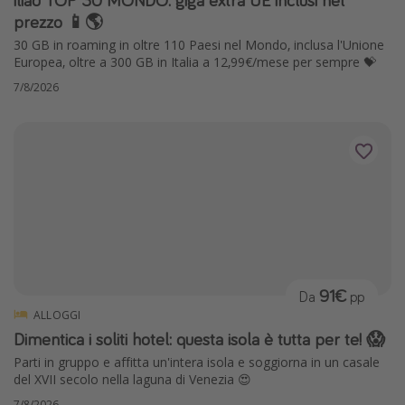
prezzo 📱🌎
Vacanze con bambini
30 GB in roaming in oltre 110 Paesi nel Mondo, inclusa l'Unione
Vacanze al mare
Europea, oltre a 300 GB in Italia a 12,99€/mese per sempre 💝
Viaggi per single
7/8/2026
Altri argomenti
Travel magazine
Calendario di viaggio
Festività del 2026
Città più visitate
91€
Da
pp
ALLOGGI
Dimentica i soliti hotel: questa isola è tutta per te! 😱
Parti in gruppo e affitta un'intera isola e soggiorna in un casale
del XVII secolo nella laguna di Venezia 😍
7/8/2026