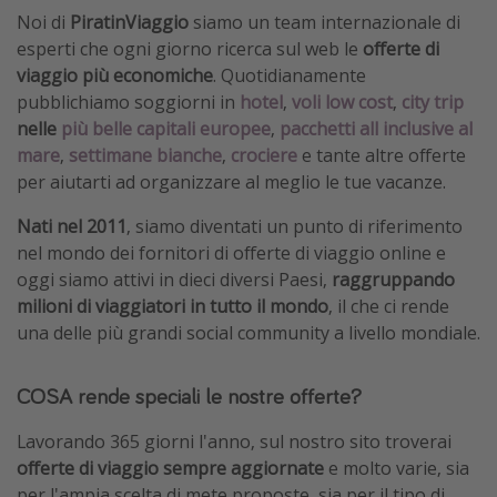
Noi di
PiratinViaggio
siamo un team internazionale di
esperti che ogni giorno ricerca sul web le
offerte di
viaggio più economiche
. Quotidianamente
pubblichiamo soggiorni in
hotel
,
voli low cost
,
city trip
nelle
più belle capitali europee
,
pacchetti all inclusive al
mare
,
settimane bianche
,
crociere
e tante altre offerte
per aiutarti ad organizzare al meglio le tue vacanze.
Nati nel 2011
, siamo diventati un punto di riferimento
nel mondo dei fornitori di offerte di viaggio online e
oggi siamo attivi in dieci diversi Paesi,
raggruppando
milioni di viaggiatori in tutto il mondo
, il che ci rende
una delle più grandi social community a livello mondiale.
COSA rende speciali le nostre offerte?
Lavorando 365 giorni l'anno, sul nostro sito troverai
offerte di viaggio sempre aggiornate
e molto varie, sia
per l'ampia scelta di mete proposte, sia per il tipo di