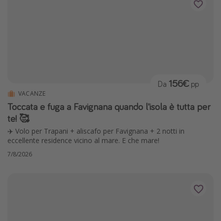
156€
Da
pp
VACANZE
Toccata e fuga a Favignana quando l'isola è tutta per
te! 🥰
✈️ Volo per Trapani + aliscafo per Favignana + 2 notti in
eccellente residence vicino al mare. E che mare!
7/8/2026